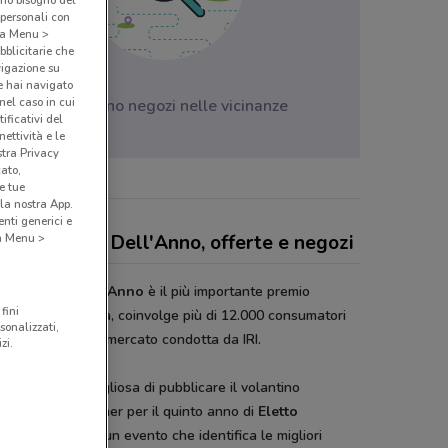
amo bisogno del
 personali con
o a Menu >
bblicitarie che
vigazione su
e hai navigato
(nel caso in cui
Non ci sono negozi nelle vicinanze
ificativi del
ettività e le
stra Privacy
cato,
e tue
la nostra App.
nti generici e
tto Prodotto Dell'Anno, offerte e negozi
 a Menu >
to Prodotto Dell'Anno
è il più importante premio
fini
nnovazione in Italia, coinvolge più di 12.000 consumatori
sonalizzati,
te una ricerca di mercato condotta da IRI.
zi.
onviene è orgogliosa di pubblicare il volantino
sere media partner per il quinto anno di
Eletto
otto dell’Anno
, un evento che identifica le migliori