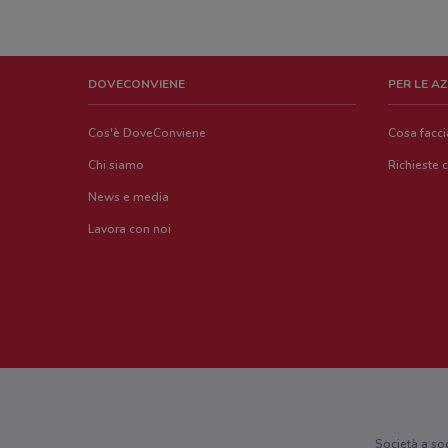
DOVECONVIENE
PER LE A
Cos'è DoveConviene
Cosa facc
Chi siamo
Richieste 
News e media
Lavora con noi
Società a so