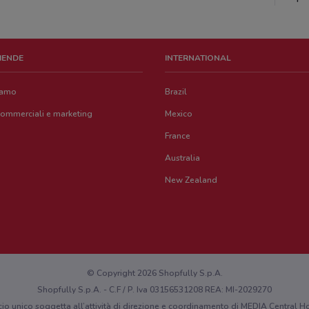
ZIENDE
INTERNATIONAL
iamo
Brazil
commerciali e marketing
Mexico
France
Australia
New Zealand
© Copyright 2026 Shopfully S.p.A.
Shopfully S.p.A. - C.F / P. Iva 03156531208 REA: MI-2029270
cio unico soggetta all’attività di direzione e coordinamento di MEDIA Central