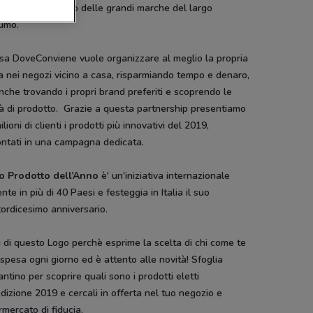
azioni di prodotto delle grandi marche del largo
umo.
usa DoveConviene vuole organizzare al meglio la propria
 nei negozi vicino a casa, risparmiando tempo e denaro,
che trovando i propri brand preferiti e scoprendo le
à di prodotto. Grazie a questa partnership presentiamo
ilioni di clienti i prodotti più innovativi del 2019,
ontati in una campagna dedicata.
to Prodotto dell’Anno
è' un'iniziativa internazionale
nte in più di 40 Paesi e festeggia in Italia il suo
ordicesimo anniversario.
i di questo Logo perchè esprime la scelta di chi come te
 spesa ogni giorno ed è attento alle novità! Sfoglia
lantino per scoprire quali sono i prodotti eletti
edizione 2019 e cercali in offerta nel tuo negozio e
mercato di fiducia.