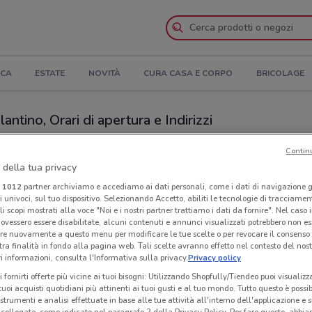
ICA
ESTATE
NOVITÀ
CURA CASA E CORPO
BRICOLAGE
tino, Orari di apertura e Indirizzi
ozi Eletto Prodotto Dell'Anno a Stezzano
Contin
 della tua privacy
Neg
i
1012
partner archiviamo e accediamo ai dati personali, come i dati di navigazione g
dotto Dell'Anno
Ste
ri univoci, sul tuo dispositivo. Selezionando Accetto, abiliti le tecnologie di tracciame
li scopi mostrati alla voce "Noi e i nostri partner trattiamo i dati da fornire". Nel caso 
ovessero essere disabilitate, alcuni contenuti e annunci visualizzati potrebbero non ess
re nuovamente a questo menu per modificare le tue scelte o per revocare il consenso
tra finalità in fondo alla pagina web. Tali scelte avranno effetto nel contesto del nost
 informazioni, consulta l'Informativa sulla privacy.
Privacy policy
i fornirti offerte più vicine ai tuoi bisogni: Utilizzando Shopfully/Tiendeo puoi visualizz
i tuoi acquisti quotidiani più attinenti ai tuoi gusti e al tuo mondo. Tutto questo è possi
 strumenti e analisi effettuate in base alle tue attività all'interno dell'applicazione e 