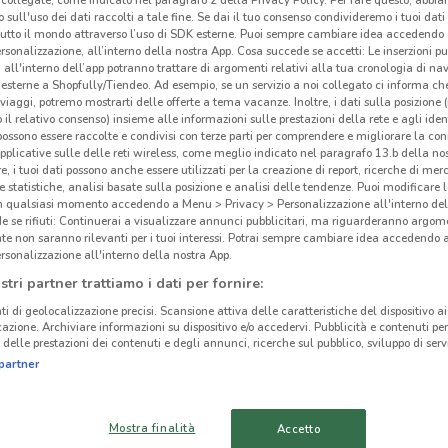
collegate, come indicato nel paragrafo 2 della Privacy Policy. Per fare questo, abbi
 sull'uso dei dati raccolti a tale fine. Se dai il tuo consenso condivideremo i tuoi dati
tutto il mondo attraverso l’uso di SDK esterne. Puoi sempre cambiare idea accedend
rsonalizzazione, all’interno della nostra App. Cosa succede se accetti: Le inserzioni pu
i all'interno dell’app potranno trattare di argomenti relativi alla tua cronologia di na
esterne a Shopfully/Tiendeo. Ad esempio, se un servizio a noi collegato ci informa ch
ato volantini nella tua zona. Riprova più tardi.
i viaggi, potremo mostrarti delle offerte a tema vacanze. Inoltre, i dati sulla posizione 
o il relativo consenso) insieme alle informazioni sulle prestazioni della rete e agli ident
 possono essere raccolte e condivisi con terze parti per comprendere e migliorare la conn
pplicative sulle delle reti wireless, come meglio indicato nel paragrafo 13.b della no
re, i tuoi dati possono anche essere utilizzati per la creazione di report, ricerche di mer
 e statistiche, analisi basate sulla posizione e analisi delle tendenze. Puoi modificare l
in qualsiasi momento accedendo a Menu > Privacy > Personalizzazione all'interno del
 se rifiuti: Continuerai a visualizzare annunci pubblicitari, ma riguarderanno argome
Ele
te non saranno rilevanti per i tuoi interessi. Potrai sempre cambiare idea accedendo
cinanze
rsonalizzazione all'interno della nostra App.
stri partner trattiamo i dati per fornire:
Elet
ORIO AL SERIO
CURNO
ti di geolocalizzazione precisi. Scansione attiva delle caratteristiche del dispositivo ai 
all'I
icazione. Archiviare informazioni su dispositivo e/o accedervi. Pubblicità e contenuti per
trami
delle prestazioni dei contenuti e degli annunci, ricerche sul pubblico, sviluppo di servi
VAPRIO D’ADDA
BUSNAGO
partner
Dovec
ALBINO
MERATE
ed es
Mostra finalità
Accetto
Prod
BELLINZAGO
ANTEGNATE