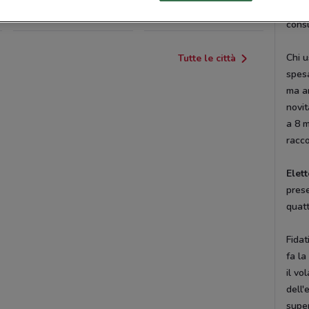
innov
LOMBARDO
cons
Chi 
Tutte le città
spesa
ma an
novit
a 8 m
racc
Elet
prese
quatt
Fidat
fa la
il vo
dell'
super