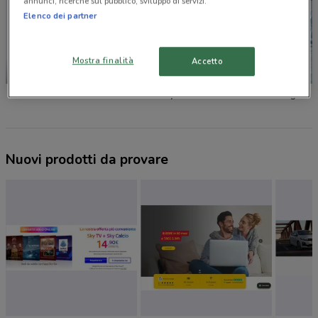
annunci, ricerche sul pubblico, sviluppo di servizi.
Elenco dei partner
Mostra finalità
Accetto
NUOVO
dm
Caddy's
Tigotà
Nuovi prodotti da provare