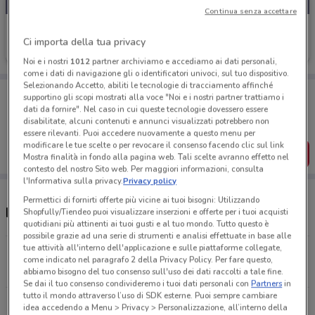
Continua senza accettare
Sephora
Ci importa della tua privacy
Scade il 31/08
3 km
Noi e i nostri
1012
partner archiviamo e accediamo ai dati personali,
come i dati di navigazione gli o identificatori univoci, sul tuo dispositivo.
Selezionando Accetto, abiliti le tecnologie di tracciamento affinché
Porta DoveConviene sempre con te!
supportino gli scopi mostrati alla voce "Noi e i nostri partner trattiamo i
Puoi trovare le migliori offerte dei negozi vicino a te,
dati da fornire". Nel caso in cui queste tecnologie dovessero essere
salvarle e creare la tua lista del risparmio, comodamente
disabilitate, alcuni contenuti e annunci visualizzati potrebbero non
dal tuo cellulare.
essere rilevanti. Puoi accedere nuovamente a questo menu per
modificare le tue scelte o per revocare il consenso facendo clic sul link
SCARICA L’APP
Mostra finalità in fondo alla pagina web. Tali scelte avranno effetto nel
contesto del nostro Sito web. Per maggiori informazioni, consulta
l'Informativa sulla privacy.
Privacy policy
Permettici di fornirti offerte più vicine ai tuoi bisogni: Utilizzando
Negozi Sephora e orari
Shopfully/Tiendeo puoi visualizzare inserzioni e offerte per i tuoi acquisti
quotidiani più attinenti ai tuoi gusti e al tuo mondo. Tutto questo è
possibile grazie ad una serie di strumenti e analisi effettuate in base alle
tue attività all'interno dell'applicazione e sulle piattaforme collegate,
Via Portico, 59/61 Orio Al Serio
come indicato nel paragrafo 2 della Privacy Policy. Per fare questo,
3 km
APERTO
abbiamo bisogno del tuo consenso sull'uso dei dati raccolti a tale fine.
Se dai il tuo consenso condivideremo i tuoi dati personali con
Partners
in
tutto il mondo attraverso l’uso di SDK esterne. Puoi sempre cambiare
Via XX Settembre, 7 Bergamo
idea accedendo a Menu > Privacy > Personalizzazione, all’interno della