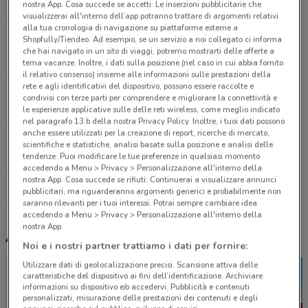
nostra App. Cosa succede se accetti: Le inserzioni pubblicitarie che
4.8 km
APERTO
visualizzerai all'interno dell’app potranno trattare di argomenti relativi
alla tua cronologia di navigazione su piattaforme esterne a
Via Enrico Fermi, 1 Curno
Shopfully/Tiendeo. Ad esempio, se un servizio a noi collegato ci informa
che hai navigato in un sito di viaggi, potremo mostrarti delle offerte a
7.7 km
APERTO
tema vacanze. Inoltre, i dati sulla posizione (nel caso in cui abbia fornito
il relativo consenso) insieme alle informazioni sulle prestazioni della
rete e agli identificativi del dispositivo, possono essere raccolte e
Via Italia 197 Busnago
condivisi con terze parti per comprendere e migliorare la connettività e
14.1 km
le esperienze applicative sulle delle reti wireless, come meglio indicato
nel paragrafo 13.b della nostra Privacy Policy. Inoltre, i tuoi dati possono
anche essere utilizzati per la creazione di report, ricerche di mercato,
Corso Italia, 197 Busnago
scientifiche e statistiche, analisi basate sulla posizione e analisi delle
14.1 km
APERTO
tendenze. Puoi modificare le tue preferenze in qualsiasi momento
accedendo a Menu > Privacy > Personalizzazione all'interno della
nostra App. Cosa succede se rifiuti: Continuerai a visualizzare annunci
Tutti i negozi Sephora
pubblicitari, ma riguarderanno argomenti generici e probabilmente non
saranno rilevanti per i tuoi interessi. Potrai sempre cambiare idea
accedendo a Menu > Privacy > Personalizzazione all'interno della
nostra App.
Altri volantini nelle vicinanze
Noi e i nostri partner trattiamo i dati per fornire:
Utilizzare dati di geolocalizzazione precisi. Scansione attiva delle
caratteristiche del dispositivo ai fini dell’identificazione. Archiviare
informazioni su dispositivo e/o accedervi. Pubblicità e contenuti
personalizzati, misurazione delle prestazioni dei contenuti e degli