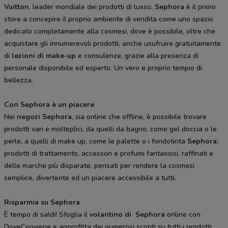
Vuitton
, leader mondiale dei prodotti di lusso.
Sephora
è il primo
store a concepire il proprio ambiente di vendita come uno spazio
dedicato completamente alla cosmesi, dove è possibile, oltre che
acquistare gli innumerevoli prodotti, anche usufruire gratuitamente
di
lezioni di make-up
e consulenze, grazie alla presenza di
personale disponibile ed esperto. Un vero e proprio tempio di
bellezza.
Con Sephora è un piacere
Nei
negozi Sephora
, sia online che offline, è possibile trovare
prodotti vari e molteplici, da quelli da bagno, come gel doccia o le
perle, a quelli di make up, come le palette o i fondotinta
Sephora
;
prodotti di trattamento, accessori e profumi fantasiosi, raffinati e
delle marche più disparate, pensati per rendere la cosmesi
semplice, divertente ed un piacere accessibile a tutti.
Risparmia su Sephora
È tempo di saldi! Sfoglia il
volantino di Sephora
online con
DoveConviene e approfitta dei numerosi sconti su tutti i prodotti.