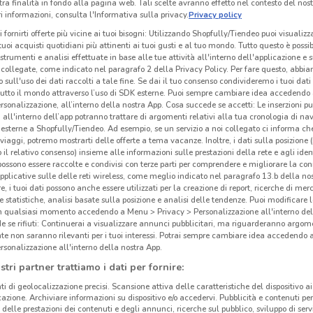
tra finalità in fondo alla pagina web. Tali scelte avranno effetto nel contesto del nost
 informazioni, consulta l'Informativa sulla privacy.
Privacy policy
i fornirti offerte più vicine ai tuoi bisogni: Utilizzando Shopfully/Tiendeo puoi visualizz
i tuoi acquisti quotidiani più attinenti ai tuoi gusti e al tuo mondo. Tutto questo è possi
 strumenti e analisi effettuate in base alle tue attività all'interno dell'applicazione e 
collegate, come indicato nel paragrafo 2 della Privacy Policy. Per fare questo, abbi
 sull'uso dei dati raccolti a tale fine. Se dai il tuo consenso condivideremo i tuoi dati
tutto il mondo attraverso l’uso di SDK esterne. Puoi sempre cambiare idea accedend
rsonalizzazione, all’interno della nostra App. Cosa succede se accetti: Le inserzioni pu
i all'interno dell’app potranno trattare di argomenti relativi alla tua cronologia di na
esterne a Shopfully/Tiendeo. Ad esempio, se un servizio a noi collegato ci informa ch
i viaggi, potremo mostrarti delle offerte a tema vacanze. Inoltre, i dati sulla posizione 
o il relativo consenso) insieme alle informazioni sulle prestazioni della rete e agli ident
 possono essere raccolte e condivisi con terze parti per comprendere e migliorare la conn
pplicative sulle delle reti wireless, come meglio indicato nel paragrafo 13.b della no
1.7 km
Ubi
re, i tuoi dati possono anche essere utilizzati per la creazione di report, ricerche di mer
 e statistiche, analisi basate sulla posizione e analisi delle tendenze. Puoi modificare l
in qualsiasi momento accedendo a Menu > Privacy > Personalizzazione all'interno del
Ubi
 se rifiuti: Continuerai a visualizzare annunci pubblicitari, ma riguarderanno argome
te non saranno rilevanti per i tuoi interessi. Potrai sempre cambiare idea accedendo
Emme
rsonalizzazione all'interno della nostra App.
terri
stri partner trattiamo i dati per fornire:
trove
ti di geolocalizzazione precisi. Scansione attiva delle caratteristiche del dispositivo ai 
narra
icazione. Archiviare informazioni su dispositivo e/o accedervi. Pubblicità e contenuti per
lette
delle prestazioni dei contenuti e degli annunci, ricerche sul pubblico, sviluppo di servi