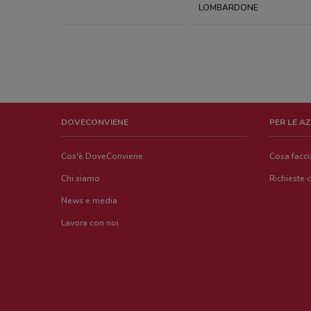
LOMBARDONE
DOVECONVIENE
PER LE A
Cos'è DoveConviene
Cosa facc
Chi siamo
Richieste 
News e media
Lavora con noi