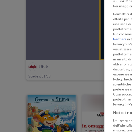
sul link Mos
Per maggiori
Permettici d
offerte per 
una serie di
piattaforme 
tuo consenso
Partners
in 
Privacy > Pe
visualizzera
piattaforme 
in un sito d
abbia fornit
Ubik
dispositivo,
esperienze a
Scade il 31/08
Policy. Inolt
scientifiche
preferenze 
Cosa succede
probabilmen
Privacy > Pe
Noi e i no
Utilizzare da
dell’identif
misurazione 