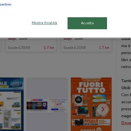
class
partner
press
Dove
Mostra finalità
Accetto
Tant
Ubik
Ubik
Ubik
ma è 
Scade il 30/09
1.7 km
Scade il 23/08
1.7 km
peri
libri
retro
Tant
Ubik
Con
accu
press
nego
Dov