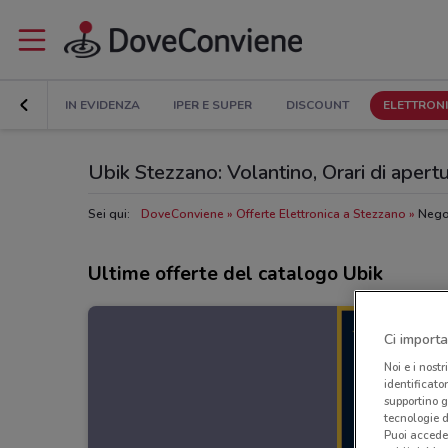
IN EVIDENZA
IPER E SUPER
DISCOUNT
ELETTRON
Ubik Stezzano: Volantino, Orari di apertur
Sei qui:
DoveConviene
Offerte Elettronica a Stezzano
Nego
Ultime offerte del catalogo Ubik
Ci importa
Noi e i nostr
identificato
supportino g
tecnologie d
Puoi accede