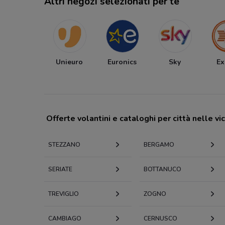
Altri negozi selezionati per te
Unieuro
Euronics
Sky
Ex
Offerte volantini e cataloghi per città nelle vi
STEZZANO
BERGAMO
SERIATE
BOTTANUCO
TREVIGLIO
ZOGNO
CAMBIAGO
CERNUSCO