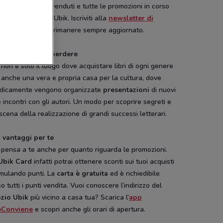
ifica dei libri più venduti e tutte le promozioni in corso
o i punti vendita Ubik. Iscriviti alla
newsletter di
Conviene.it
per rimanere sempre aggiornato.
i eventi da non perdere
non è solo il luogo dove acquistare libri di ogni genere
anche una vera e propria casa per la cultura, dove
odicamente vengono organizzate
presentazioni
di nuovi
 e incontri con gli autori. Un modo per scoprire segreti e
scena della realizzazione di grandi successi letterari.
i vantaggi per te
pensa a te anche per quanto riguarda le promozioni.
Ubik Card
infatti potrai ottenere sconti sui tuoi acquisti
mulando punti. La
carta è gratuita
ed è richiedibile
o tutti i punti vendita. Vuoi conoscere l’indirizzo del
zio Ubik
più vicino a casa tua? Scarica l’
app
eConviene
e scopri anche gli orari di apertura.
-1 GIORNO