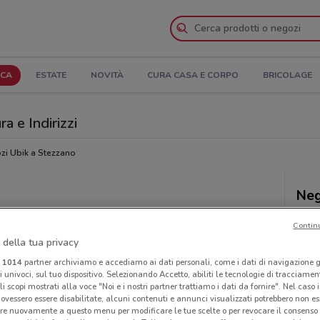
ICA
ESTATE
NOVITÀ
CURA CASA E CORPO
BRICOLAGE
a e Indirizzi
zi Ubik a Stezzano
Neg
Contin
 della tua privacy
i
1014
partner archiviamo e accediamo ai dati personali, come i dati di navigazione g
ri univoci, sul tuo dispositivo. Selezionando Accetto, abiliti le tecnologie di tracciame
li scopi mostrati alla voce "Noi e i nostri partner trattiamo i dati da fornire". Nel caso 
ovessero essere disabilitate, alcuni contenuti e annunci visualizzati potrebbero non ess
re nuovamente a questo menu per modificare le tue scelte o per revocare il consenso