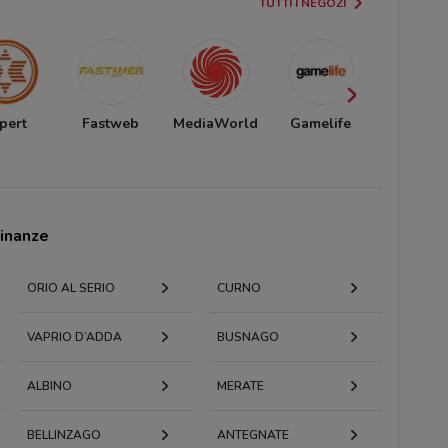
TUTTI I NEGOZI
pert
Fastweb
MediaWorld
Gamelife
Amico S
cinanze
ORIO AL SERIO
CURNO
VAPRIO D’ADDA
BUSNAGO
ALBINO
MERATE
BELLINZAGO
ANTEGNATE