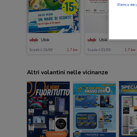
Elenco dei 
Ubik
Ubik
Scade il 24/08
1.7 km
Scade il 01/09
1.7 km
Altri volantini nelle vicinanze
-1 GIORNO