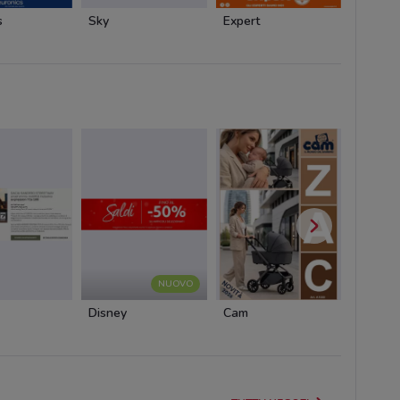
s
Sky
Expert
Fastwe
NUOVO
Disney
Cam
Cam