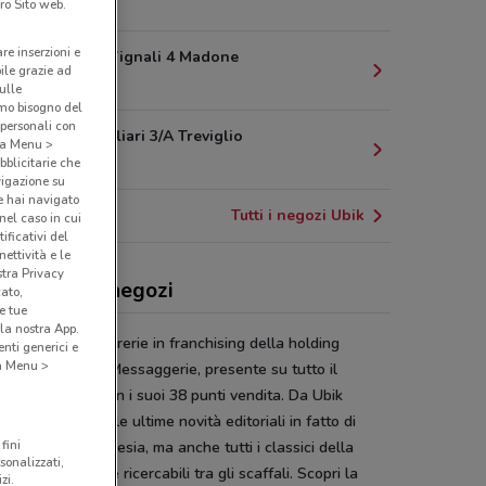
6.3 km
ro Sito web.
are inserzioni e
Piazza dei Vignali 4 Madone
bile grazie ad
7.8 km
sulle
amo bisogno del
 personali con
Via F.lli Galliari 3/A Treviglio
o a Menu >
14.7 km
bblicitarie che
vigazione su
e hai navigato
Tutti i negozi Ubik
(nel caso in cui
ificativi del
ettività e le
stra Privacy
k, offerte e negozi
cato,
e tue
la nostra App.
k
è la catena di librerie in franchising della holding
nti generici e
 a Menu >
libri
– Gruppo Messaggerie, presente su tutto il
torio nazionale con i suoi 38 punti vendita. Da Ubik
rai sempre tutte le ultime novità editoriali in fatto di
fini
tiva, attualità, poesia, ma anche tutti i classici della
sonalizzati,
ratura, facilmente ricercabili tra gli scaffali. Scopri la
zi.