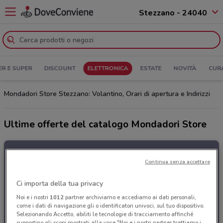
Stezzano - 24040
ER E SUPER
DISCOUNT
ELETTRONICA
ESTATE
NOVITÀ
CUR
Mondadori Store Stezzano: Volantino, Orari di apertura e Indirizzi
Ultime offerte del catalogo Mondadori Store
Continua senza accettare
Ci importa della tua privacy
Noi e i nostri
1012
partner archiviamo e accediamo ai dati personali,
come i dati di navigazione gli o identificatori univoci, sul tuo dispositivo.
Selezionando Accetto, abiliti le tecnologie di tracciamento affinché
supportino gli scopi mostrati alla voce "Noi e i nostri partner trattiamo i