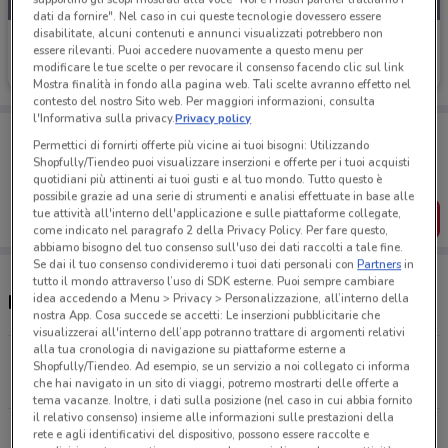
dati da fornire". Nel caso in cui queste tecnologie dovessero essere
disabilitate, alcuni contenuti e annunci visualizzati potrebbero non
Mondadori Store
essere rilevanti. Puoi accedere nuovamente a questo menu per
modificare le tue scelte o per revocare il consenso facendo clic sul link
Scade il 23/08
4.7 km
Mostra finalità in fondo alla pagina web. Tali scelte avranno effetto nel
contesto del nostro Sito web. Per maggiori informazioni, consulta
l'Informativa sulla privacy.
Privacy policy
Porta DoveConviene sempre con te!
Permettici di fornirti offerte più vicine ai tuoi bisogni: Utilizzando
Puoi trovare le migliori offerte dei negozi vicino a te,
Shopfully/Tiendeo puoi visualizzare inserzioni e offerte per i tuoi acquisti
salvarle e creare la tua lista del risparmio, comodamente
quotidiani più attinenti ai tuoi gusti e al tuo mondo. Tutto questo è
dal tuo cellulare.
possibile grazie ad una serie di strumenti e analisi effettuate in base alle
tue attività all'interno dell'applicazione e sulle piattaforme collegate,
SCARICA L’APP
come indicato nel paragrafo 2 della Privacy Policy. Per fare questo,
abbiamo bisogno del tuo consenso sull'uso dei dati raccolti a tale fine.
Se dai il tuo consenso condivideremo i tuoi dati personali con
Partners
in
tutto il mondo attraverso l’uso di SDK esterne. Puoi sempre cambiare
Negozi Mondadori Store a Stezzano
idea accedendo a Menu > Privacy > Personalizzazione, all’interno della
nostra App. Cosa succede se accetti: Le inserzioni pubblicitarie che
visualizzerai all'interno dell’app potranno trattare di argomenti relativi
alla tua cronologia di navigazione su piattaforme esterne a
Via Str. Regia, 4 Mapello
Shopfully/Tiendeo. Ad esempio, se un servizio a noi collegato ci informa
9.7 km
APERTO
che hai navigato in un sito di viaggi, potremo mostrarti delle offerte a
tema vacanze. Inoltre, i dati sulla posizione (nel caso in cui abbia fornito
il relativo consenso) insieme alle informazioni sulle prestazioni della
Via Enrico Berlinguer, 48 Cornate D'adda
rete e agli identificativi del dispositivo, possono essere raccolte e