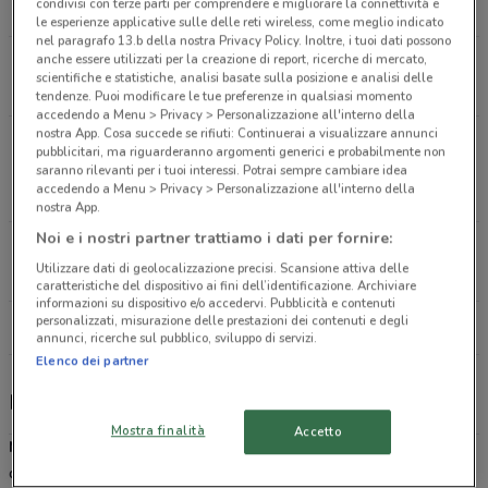
condivisi con terze parti per comprendere e migliorare la connettività e
14.2 km
APERTO
le esperienze applicative sulle delle reti wireless, come meglio indicato
nel paragrafo 13.b della nostra Privacy Policy. Inoltre, i tuoi dati possono
anche essere utilizzati per la creazione di report, ricerche di mercato,
Via Collegio Manzoni, 50 Merate
scientifiche e statistiche, analisi basate sulla posizione e analisi delle
19.1 km
APERTO
tendenze. Puoi modificare le tue preferenze in qualsiasi momento
accedendo a Menu > Privacy > Personalizzazione all'interno della
nostra App. Cosa succede se rifiuti: Continuerai a visualizzare annunci
Strada Padana Superiore, 154 Bellinzago
pubblicitari, ma riguarderanno argomenti generici e probabilmente non
Lombardo
saranno rilevanti per i tuoi interessi. Potrai sempre cambiare idea
accedendo a Menu > Privacy > Personalizzazione all'interno della
19.4 km
APERTO
nostra App.
Noi e i nostri partner trattiamo i dati per fornire:
Via Xxvi Aprile, 29 Chiari
Utilizzare dati di geolocalizzazione precisi. Scansione attiva delle
25 km
APERTO
caratteristiche del dispositivo ai fini dell’identificazione. Archiviare
informazioni su dispositivo e/o accedervi. Pubblicità e contenuti
personalizzati, misurazione delle prestazioni dei contenuti e degli
Tutti i negozi Mondadori Store
annunci, ricerche sul pubblico, sviluppo di servizi.
Elenco dei partner
Mondadori Store, offerte e negozi
Mostra finalità
Accetto
Mondadori
è un Gruppo Editoriale leader nella pubblicazione,
distribuzione e vendita di libri, cd, dvd, ebook e articoli d’interesse