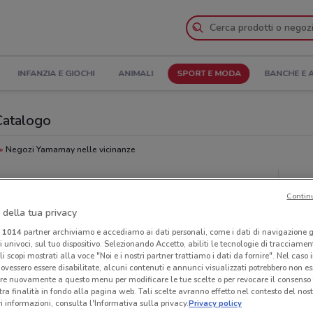
INFANZIA E GIOCHI
ANIMALI
SPORT E MODA
BANCHE E 
 Catalogo
Negozi Yamamay nelle vicinanze
Neg
Contin
 della tua privacy
i
1014
partner archiviamo e accediamo ai dati personali, come i dati di navigazione g
ri univoci, sul tuo dispositivo. Selezionando Accetto, abiliti le tecnologie di tracciame
li scopi mostrati alla voce "Noi e i nostri partner trattiamo i dati da fornire". Nel caso 
ovessero essere disabilitate, alcuni contenuti e annunci visualizzati potrebbero non ess
re nuovamente a questo menu per modificare le tue scelte o per revocare il consenso
tra finalità in fondo alla pagina web. Tali scelte avranno effetto nel contesto del nost
 informazioni, consulta l'Informativa sulla privacy.
Privacy policy