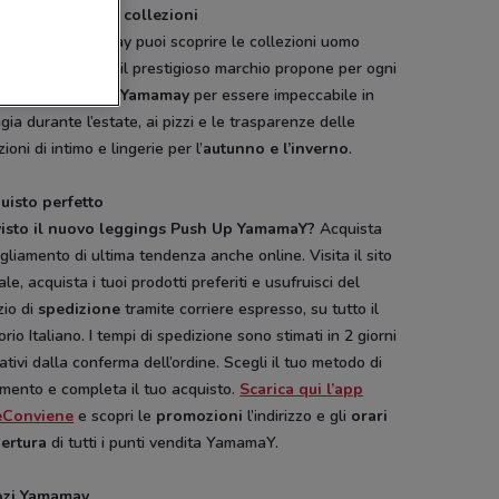
may, catalogo e collezioni
catalogo
Yamamay puoi scoprire le collezioni uomo
a e bambino che il prestigioso marchio propone per ogni
one, dai
costumi Yamamay
per essere impeccabile in
gia durante l’estate, ai pizzi e le trasparenze delle
Coin
Boggi
Boggi
zioni di intimo e lingerie per l’
autunno e l’inverno
.
quisto perfetto
visto il nuovo leggings Push Up YamamaY?
Acquista
igliamento di ultima tendenza anche online. Visita il sito
iale, acquista i tuoi prodotti preferiti e usufruisci del
zio di
spedizione
tramite corriere espresso, su tutto il
torio Italiano. I tempi di spedizione sono stimati in 2 giorni
ativi dalla conferma dell’ordine. Scegli il tuo metodo di
mento e completa il tuo acquisto.
Scarica qui l’app
eConviene
e scopri le
promozioni
l’indirizzo e gli
orari
pertura
di tutti i punti vendita YamamaY.
NUOVO
zi Yamamay
Pali
Disney
Hype