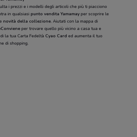
lta i prezzi e i modelli degli articoli che più ti piacciono
tra in qualsiasi
punto vendita Yamamay
per scoprire le
me
novità della collezione
. Aiutati con la mappa di
eConviene
per trovare quello più vicino a casa tua e
edi la tua Carta Fedeltà
Cyao Card
ed aumenta il tuo
me di shopping.
o
Nero Giardini
Desigual
Promod
Foot Locker