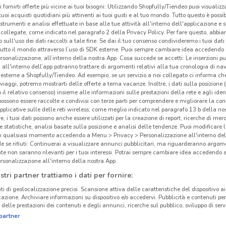
i fornirti offerte più vicine ai tuoi bisogni: Utilizzando Shopfully/Tiendeo puoi visualizz
i tuoi acquisti quotidiani più attinenti ai tuoi gusti e al tuo mondo. Tutto questo è possi
 strumenti e analisi effettuate in base alle tue attività all'interno dell'applicazione e 
collegate, come indicato nel paragrafo 2 della Privacy Policy. Per fare questo, abbi
 sull'uso dei dati raccolti a tale fine. Se dai il tuo consenso condivideremo i tuoi dati
tutto il mondo attraverso l’uso di SDK esterne. Puoi sempre cambiare idea accedend
rsonalizzazione, all’interno della nostra App. Cosa succede se accetti: Le inserzioni pu
i all'interno dell’app potranno trattare di argomenti relativi alla tua cronologia di na
esterne a Shopfully/Tiendeo. Ad esempio, se un servizio a noi collegato ci informa ch
i viaggi, potremo mostrarti delle offerte a tema vacanze. Inoltre, i dati sulla posizione 
o il relativo consenso) insieme alle informazioni sulle prestazioni della rete e agli ident
 possono essere raccolte e condivisi con terze parti per comprendere e migliorare la conn
pplicative sulle delle reti wireless, come meglio indicato nel paragrafo 13.b della no
re, i tuoi dati possono anche essere utilizzati per la creazione di report, ricerche di mer
 e statistiche, analisi basate sulla posizione e analisi delle tendenze. Puoi modificare l
3 km
in qualsiasi momento accedendo a Menu > Privacy > Personalizzazione all'interno del
 se rifiuti: Continuerai a visualizzare annunci pubblicitari, ma riguarderanno argome
te non saranno rilevanti per i tuoi interessi. Potrai sempre cambiare idea accedendo
Yam
rsonalizzazione all'interno della nostra App.
stri partner trattiamo i dati per fornire:
Yam
ti di geolocalizzazione precisi. Scansione attiva delle caratteristiche del dispositivo ai 
intim
icazione. Archiviare informazioni su dispositivo e/o accedervi. Pubblicità e contenuti per
delle prestazioni dei contenuti e degli annunci, ricerche sul pubblico, sviluppo di servi
sens
partner