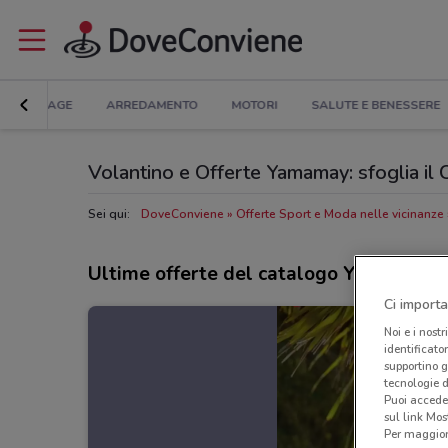
BRICOLAGE
ARREDAMENTO
MOTORI
SALUTE E BENESSERE
Volantino e Offerte Yamamay: sfoglia il
Sei qui:
DoveConviene
Offerte Sport e Moda nelle vicinanze
Ultime offerte del catalogo Yamamay
Ci importa
Noi e i nostr
identificato
supportino g
tecnologie d
Puoi accede
sul link Mos
Per maggiori