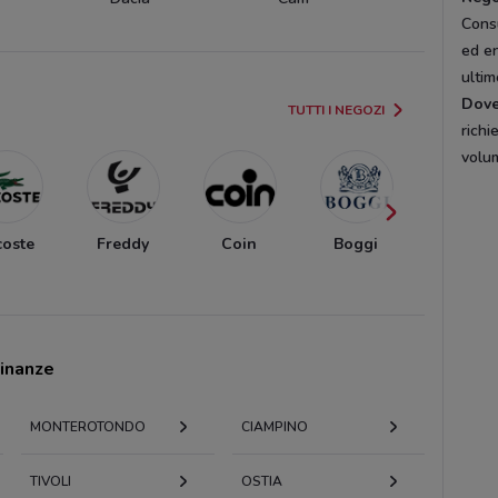
Consu
ed en
ulti
Dov
TUTTI I NEGOZI
richi
volu
coste
Freddy
Coin
Boggi
Mellus
cinanze
MONTEROTONDO
CIAMPINO
TIVOLI
OSTIA