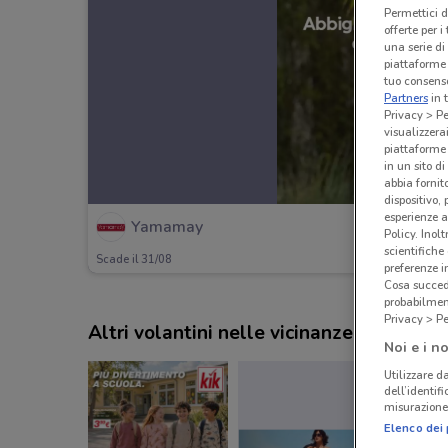
Permettici d
offerte per 
una serie di
piattaforme 
tuo consenso
Partners
in 
Privacy > Pe
visualizzera
piattaforme 
in un sito d
abbia fornit
dispositivo,
esperienze a
Yamamay
Policy. Inolt
scientifiche
Scade il 31/08
preferenze 
Cosa succede
probabilmen
Privacy > Pe
Altri volantini nelle vicinanze
Noi e i no
Utilizzare da
dell’identif
misurazione 
Elenco dei 