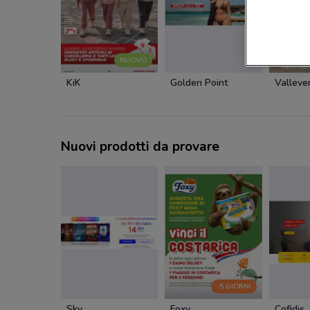
NUOVO
KiK
Golden Point
Valleve
Nuovi prodotti da provare
-5 GIORNI
Sky
Foxy
Cofidis