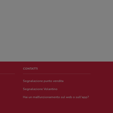
CONTATTI
Segnalazione punto vendita
Segnalazione Volantino
Hai un malfunzionamento sul web o sull'app?