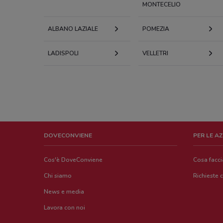
MONTECELIO
ALBANO LAZIALE
POMEZIA
LADISPOLI
VELLETRI
DOVECONVIENE
PER LE A
Cos'è DoveConviene
Cosa facc
Chi siamo
Richieste 
News e media
Lavora con noi