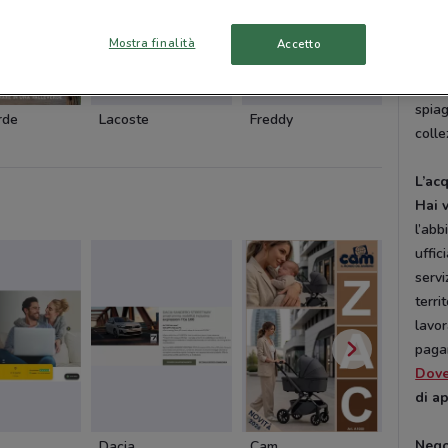
Yama
Nel
Mostra finalità
Accetto
donn
stagi
spiag
rde
Lacoste
Freddy
Coin
colle
L’ac
Hai 
l’abb
uffic
servi
terri
lavor
paga
Dov
di a
Nego
Dacia
Cam
Cam