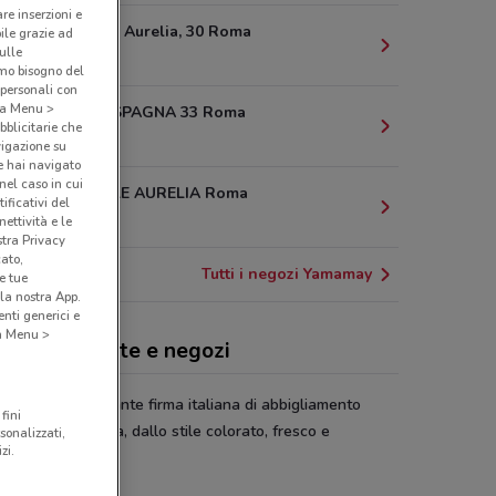
are inserzioni e
Via Di Valle Aurelia, 30 Roma
bile grazie ad
sulle
3.7 km
amo bisogno del
 personali con
o a Menu >
PIAZZA DI SPAGNA 33 Roma
bblicitarie che
3.7 km
vigazione su
e hai navigato
(nel caso in cui
VIA DI VALLE AURELIA Roma
ificativi del
3.8 km
ettività e le
stra Privacy
cato,
Tutti i negozi Yamamay
e tue
la nostra App.
nti generici e
 a Menu >
amay, offerte e negozi
amay
è una elegante firma italiana di abbigliamento
fini
o di ottima qualità, dallo stile colorato, fresco e
sonalizzati,
zi.
uale.