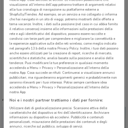
1.8 km
APERTO
visualizzerai all'interno dell’app potranno trattare di argomenti relativi
alla tua cronologia di navigazione su piattaforme esterne a
Shopfully/Tiendeo. Ad esempio, se un servizio a noi collegato ci informa
Viale Dei Monfortani, 22 Roma
che hai navigato in un sito di viaggi, potremo mostrarti delle offerte a
2.5 km
APERTO
tema vacanze. Inoltre, i dati sulla posizione (nel caso in cui abbia fornito
il relativo consenso) insieme alle informazioni sulle prestazioni della
rete e agli identificativi del dispositivo, possono essere raccolte e
Via Candia, 74 Roma
condivisi con terze parti per comprendere e migliorare la connettività e
le esperienze applicative sulle delle reti wireless, come meglio indicato
2.8 km
APERTO
nel paragrafo 13.b della nostra Privacy Policy. Inoltre, i tuoi dati possono
anche essere utilizzati per la creazione di report, ricerche di mercato,
Via Torrevecchia 313 Roma
scientifiche e statistiche, analisi basate sulla posizione e analisi delle
tendenze. Puoi modificare le tue preferenze in qualsiasi momento
3.3 km
accedendo a Menu > Privacy > Personalizzazione all'interno della
nostra App. Cosa succede se rifiuti: Continuerai a visualizzare annunci
pubblicitari, ma riguarderanno argomenti generici e probabilmente non
Tutti i negozi OVS
saranno rilevanti per i tuoi interessi. Potrai sempre cambiare idea
accedendo a Menu > Privacy > Personalizzazione all'interno della
nostra App.
Altri volantini nelle vicinanze
Noi e i nostri partner trattiamo i dati per fornire:
Utilizzare dati di geolocalizzazione precisi. Scansione attiva delle
caratteristiche del dispositivo ai fini dell’identificazione. Archiviare
informazioni su dispositivo e/o accedervi. Pubblicità e contenuti
personalizzati, misurazione delle prestazioni dei contenuti e degli
annunci, ricerche sul pubblico, sviluppo di servizi.