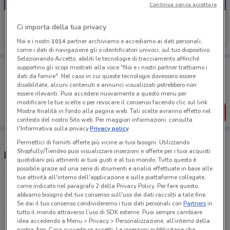
Continua senza accettare
OVS
Ci importa della tua privacy
Scade il 31/08
1.6 km
Noi e i nostri
1014
partner archiviamo e accediamo ai dati personali,
come i dati di navigazione gli o identificatori univoci, sul tuo dispositivo.
Selezionando Accetto, abiliti le tecnologie di tracciamento affinché
Porta DoveConviene sempre con te!
supportino gli scopi mostrati alla voce "Noi e i nostri partner trattiamo i
dati da fornire". Nel caso in cui queste tecnologie dovessero essere
Puoi trovare le migliori offerte dei negozi vicino a te,
disabilitate, alcuni contenuti e annunci visualizzati potrebbero non
salvarle e creare la tua lista del risparmio, comodamente
dal tuo cellulare.
essere rilevanti. Puoi accedere nuovamente a questo menu per
modificare le tue scelte o per revocare il consenso facendo clic sul link
Mostra finalità in fondo alla pagina web. Tali scelte avranno effetto nel
SCARICA L’APP
contesto del nostro Sito web. Per maggiori informazioni, consulta
l'Informativa sulla privacy.
Privacy policy
Permettici di fornirti offerte più vicine ai tuoi bisogni: Utilizzando
Shopfully/Tiendeo puoi visualizzare inserzioni e offerte per i tuoi acquisti
Negozi OVS nelle vicinanze
quotidiani più attinenti ai tuoi gusti e al tuo mondo. Tutto questo è
possibile grazie ad una serie di strumenti e analisi effettuate in base alle
tue attività all'interno dell'applicazione e sulle piattaforme collegate,
C.So Francia, 124 Roma
come indicato nel paragrafo 2 della Privacy Policy. Per fare questo,
abbiamo bisogno del tuo consenso sull'uso dei dati raccolti a tale fine.
1.6 km
APERTO
Se dai il tuo consenso condivideremo i tuoi dati personali con
Partners
in
tutto il mondo attraverso l’uso di SDK esterne. Puoi sempre cambiare
idea accedendo a Menu > Privacy > Personalizzazione, all’interno della
Via Della Balduina, 110 Roma
nostra App. Cosa succede se accetti: Le inserzioni pubblicitarie che