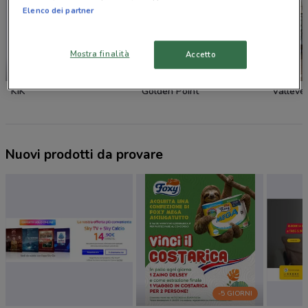
Elenco dei partner
Mostra finalità
Accetto
NUOVO
KiK
Golden Point
Valleve
Nuovi prodotti da provare
-5 GIORNI