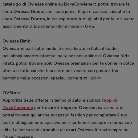
catalogo di Oviesse
online su DoveConviene.it, potrai trovare la
linea
Oviesse Uomo
, con i suoi jeans, felpe e camicie casual e la
linea
Oviesse Donna
, in cui esplorare tutti gli abiti per lei e il vasto
assortimento di biancheria intima made in OVS.
Oviesse Bimbi
Oviesse
, in particolar modo, è considerato in Italia il leader
nell’abbigliamento infantile: nella sezione online di
Oviesse Kids
,
infatti, potrai trovare abiti Oviesse premaman per le donne in dolce
attesa e tutto ciò che ti occorre per vestire con gusto il tuo
bambino nelle occasioni speciali, come tutti i giorni.
OVStore
Approfitta delle offerte in tempo di saldi e scarica
l’app di
DoveConviene
per trovare il
negozio Oviesse
più vicino a te;
potrai trovare qui anche accessori fashion per completare il tuo
look e abbigliamento sportivo per mantenerti sempre in forma con
stile. Le indicazioni stradali e gli
orari Oviesse
li trovi sempre su
DoveConviene
.