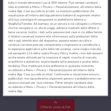
tutto il mondo attraverso l’uso di SDK esterne. Puoi sempre cambiare
idea accedendo a Menu > Privacy > Personalizzazione, all’interno della
nostra App. Cosa succede se accetti: Le inserzioni pubblicitarie che
visualizzerai all'interno dell’app potranno trattare di argomenti relativi
alla tua cronologia di navigazione su piattaforme esterne a
Shopfully/Tiendeo. Ad esempio, se un servizio a noi collegato ci informa
che hai navigato in un sito di viaggi, potremo mostrarti delle offerte a
tema vacanze. Inoltre, i dati sulla posizione (nel caso in cui abbia fornito
il relativo consenso) insieme alle informazioni sulle prestazioni della
rete e agli identificativi del dispositivo, possono essere raccolte e
condivisi con terze parti per comprendere e migliorare la connettività e
le esperienze applicative sulle delle reti wireless, come meglio indicato
nel paragrafo 13.b della nostra Privacy Policy. Inoltre, i tuoi dati possono
anche essere utilizzati per la creazione di report, ricerche di mercato,
scientifiche e statistiche, analisi basate sulla posizione e analisi delle
tendenze. Puoi modificare le tue preferenze in qualsiasi momento
accedendo a Menu > Privacy > Personalizzazione all'interno della
nostra App. Cosa succede se rifiuti: Continuerai a visualizzare annunci
pubblicitari, ma riguarderanno argomenti generici e probabilmente non
saranno rilevanti per i tuoi interessi. Potrai sempre cambiare idea
accedendo a Menu > Privacy > Personalizzazione all'interno della
nostra App.
Noi e i nostri partner trattiamo i dati per fornire:
Utilizzare dati di geolocalizzazione precisi. Scansione attiva delle
Offerte simili di KiK
caratteristiche del dispositivo ai fini dell’identificazione. Archiviare