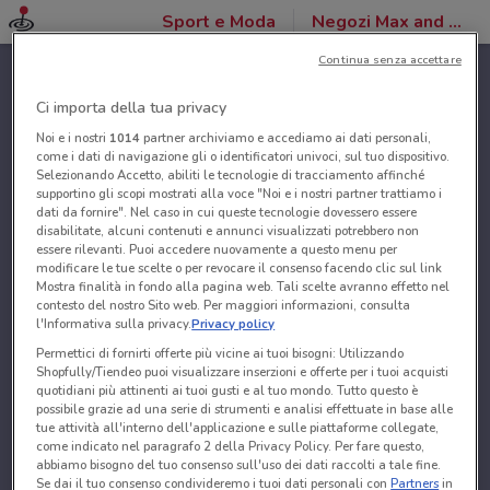
Sport e Moda
Negozi Max and CO
Continua senza accettare
Ci importa della tua privacy
Noi e i nostri
1014
partner archiviamo e accediamo ai dati personali,
come i dati di navigazione gli o identificatori univoci, sul tuo dispositivo.
Selezionando Accetto, abiliti le tecnologie di tracciamento affinché
supportino gli scopi mostrati alla voce "Noi e i nostri partner trattiamo i
dati da fornire". Nel caso in cui queste tecnologie dovessero essere
disabilitate, alcuni contenuti e annunci visualizzati potrebbero non
essere rilevanti. Puoi accedere nuovamente a questo menu per
modificare le tue scelte o per revocare il consenso facendo clic sul link
Mostra finalità in fondo alla pagina web. Tali scelte avranno effetto nel
contesto del nostro Sito web. Per maggiori informazioni, consulta
l'Informativa sulla privacy.
Privacy policy
Permettici di fornirti offerte più vicine ai tuoi bisogni: Utilizzando
Shopfully/Tiendeo puoi visualizzare inserzioni e offerte per i tuoi acquisti
quotidiani più attinenti ai tuoi gusti e al tuo mondo. Tutto questo è
possibile grazie ad una serie di strumenti e analisi effettuate in base alle
tue attività all'interno dell'applicazione e sulle piattaforme collegate,
come indicato nel paragrafo 2 della Privacy Policy. Per fare questo,
abbiamo bisogno del tuo consenso sull'uso dei dati raccolti a tale fine.
Se dai il tuo consenso condivideremo i tuoi dati personali con
Partners
in