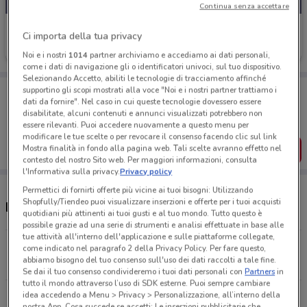
Continua senza accettare
Lacoste
Ci importa della tua privacy
Scade il 31/08
1.6 km
Noi e i nostri
1014
partner archiviamo e accediamo ai dati personali,
come i dati di navigazione gli o identificatori univoci, sul tuo dispositivo.
Selezionando Accetto, abiliti le tecnologie di tracciamento affinché
Porta DoveConviene sempre con te!
supportino gli scopi mostrati alla voce "Noi e i nostri partner trattiamo i
dati da fornire". Nel caso in cui queste tecnologie dovessero essere
Puoi trovare le migliori offerte dei negozi vicino a te,
disabilitate, alcuni contenuti e annunci visualizzati potrebbero non
salvarle e creare la tua lista del risparmio, comodamente
dal tuo cellulare.
essere rilevanti. Puoi accedere nuovamente a questo menu per
modificare le tue scelte o per revocare il consenso facendo clic sul link
Mostra finalità in fondo alla pagina web. Tali scelte avranno effetto nel
SCARICA L’APP
contesto del nostro Sito web. Per maggiori informazioni, consulta
l'Informativa sulla privacy.
Privacy policy
Permettici di fornirti offerte più vicine ai tuoi bisogni: Utilizzando
Shopfully/Tiendeo puoi visualizzare inserzioni e offerte per i tuoi acquisti
Negozi Lacoste nelle vicinanze
quotidiani più attinenti ai tuoi gusti e al tuo mondo. Tutto questo è
possibile grazie ad una serie di strumenti e analisi effettuate in base alle
tue attività all'interno dell'applicazione e sulle piattaforme collegate,
V. Cesare Fracassini 62/66 Roma
come indicato nel paragrafo 2 della Privacy Policy. Per fare questo,
abbiamo bisogno del tuo consenso sull'uso dei dati raccolti a tale fine.
1.6 km
Se dai il tuo consenso condivideremo i tuoi dati personali con
Partners
in
tutto il mondo attraverso l’uso di SDK esterne. Puoi sempre cambiare
idea accedendo a Menu > Privacy > Personalizzazione, all’interno della
Via Cola Di Rienzo 146 Roma
nostra App. Cosa succede se accetti: Le inserzioni pubblicitarie che