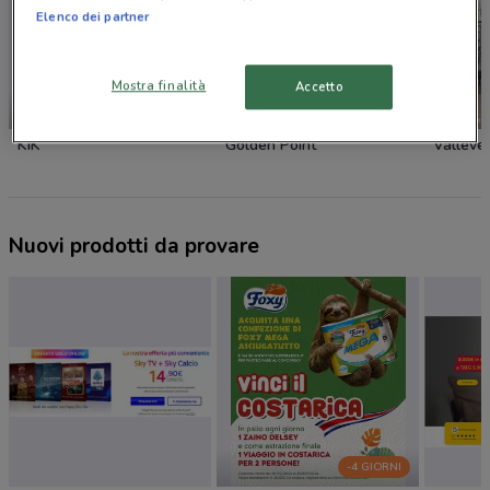
Elenco dei partner
Mostra finalità
Accetto
NUOVO
KiK
Golden Point
Valleve
Nuovi prodotti da provare
-4 GIORNI