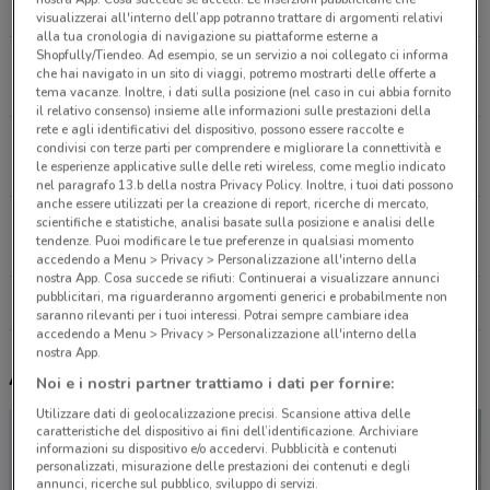
2.9 km
visualizzerai all'interno dell’app potranno trattare di argomenti relativi
alla tua cronologia di navigazione su piattaforme esterne a
Shopfully/Tiendeo. Ad esempio, se un servizio a noi collegato ci informa
Via Del Corso 61/62 Roma
che hai navigato in un sito di viaggi, potremo mostrarti delle offerte a
3.4 km
tema vacanze. Inoltre, i dati sulla posizione (nel caso in cui abbia fornito
il relativo consenso) insieme alle informazioni sulle prestazioni della
rete e agli identificativi del dispositivo, possono essere raccolte e
Via Propaganda 1 Roma
condivisi con terze parti per comprendere e migliorare la connettività e
le esperienze applicative sulle delle reti wireless, come meglio indicato
3.9 km
nel paragrafo 13.b della nostra Privacy Policy. Inoltre, i tuoi dati possono
anche essere utilizzati per la creazione di report, ricerche di mercato,
Via Largo Chigi ,17 Galleria Alberto Sordi Roma
scientifiche e statistiche, analisi basate sulla posizione e analisi delle
tendenze. Puoi modificare le tue preferenze in qualsiasi momento
4.1 km
accedendo a Menu > Privacy > Personalizzazione all'interno della
nostra App. Cosa succede se rifiuti: Continuerai a visualizzare annunci
pubblicitari, ma riguarderanno argomenti generici e probabilmente non
Tutti i negozi Lacoste
saranno rilevanti per i tuoi interessi. Potrai sempre cambiare idea
accedendo a Menu > Privacy > Personalizzazione all'interno della
nostra App.
Altri volantini nelle vicinanze
Noi e i nostri partner trattiamo i dati per fornire:
Utilizzare dati di geolocalizzazione precisi. Scansione attiva delle
caratteristiche del dispositivo ai fini dell’identificazione. Archiviare
informazioni su dispositivo e/o accedervi. Pubblicità e contenuti
personalizzati, misurazione delle prestazioni dei contenuti e degli
annunci, ricerche sul pubblico, sviluppo di servizi.