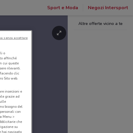
Sport e Moda
Negozi Intersport
Altre offerte vicino a te
ua senza accettare
li o
nto affinché
in cui queste
ere rilevanti.
 facendo clic
ro Sito web.
are inserzioni e
bile grazie ad
sulle
amo bisogno del
 personali con
o a Menu >
bblicitarie che
vigazione su
e hai navigato