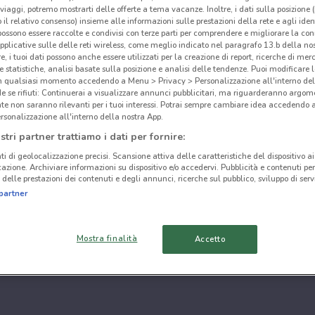
i viaggi, potremo mostrarti delle offerte a tema vacanze. Inoltre, i dati sulla posizione 
o il relativo consenso) insieme alle informazioni sulle prestazioni della rete e agli ident
 possono essere raccolte e condivisi con terze parti per comprendere e migliorare la conn
pplicative sulle delle reti wireless, come meglio indicato nel paragrafo 13.b della no
re, i tuoi dati possono anche essere utilizzati per la creazione di report, ricerche di mer
 e statistiche, analisi basate sulla posizione e analisi delle tendenze. Puoi modificare l
in qualsiasi momento accedendo a Menu > Privacy > Personalizzazione all'interno del
 se rifiuti: Continuerai a visualizzare annunci pubblicitari, ma riguarderanno argome
te non saranno rilevanti per i tuoi interessi. Potrai sempre cambiare idea accedendo
rsonalizzazione all'interno della nostra App.
stri partner trattiamo i dati per fornire:
ti di geolocalizzazione precisi. Scansione attiva delle caratteristiche del dispositivo ai 
icazione. Archiviare informazioni su dispositivo e/o accedervi. Pubblicità e contenuti per
delle prestazioni dei contenuti e degli annunci, ricerche sul pubblico, sviluppo di servi
partner
Mostra finalità
Accetto