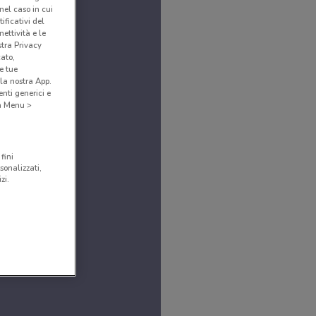
(nel caso in cui
ificativi del
ettività e le
stra Privacy
cato,
e tue
la nostra App.
nti generici e
 a Menu >
fini
sonalizzati,
zi.