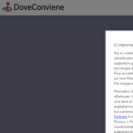
Ci importa
Noi e i nostr
identificato
supportino g
tecnologie d
Puoi accede
sul link Mos
Per maggiori
Permettici d
offerte per 
una serie di
piattaforme 
tuo consenso
Partners
in 
Privacy > Pe
visualizzera
piattaforme 