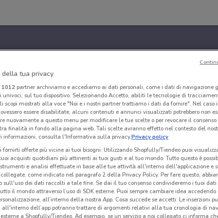
Contin
 della tua privacy
i
1012
partner archiviamo e accediamo ai dati personali, come i dati di navigazione g
ri univoci, sul tuo dispositivo. Selezionando Accetto, abiliti le tecnologie di tracciame
li scopi mostrati alla voce "Noi e i nostri partner trattiamo i dati da fornire". Nel caso 
ovessero essere disabilitate, alcuni contenuti e annunci visualizzati potrebbero non ess
re nuovamente a questo menu per modificare le tue scelte o per revocare il consenso
tra finalità in fondo alla pagina web. Tali scelte avranno effetto nel contesto del nost
 informazioni, consulta l'Informativa sulla privacy.
Privacy policy
i fornirti offerte più vicine ai tuoi bisogni: Utilizzando Shopfully/Tiendeo puoi visualizz
i tuoi acquisti quotidiani più attinenti ai tuoi gusti e al tuo mondo. Tutto questo è possi
 strumenti e analisi effettuate in base alle tue attività all'interno dell'applicazione e 
collegate, come indicato nel paragrafo 2 della Privacy Policy. Per fare questo, abbi
 sull'uso dei dati raccolti a tale fine. Se dai il tuo consenso condivideremo i tuoi dati
tutto il mondo attraverso l’uso di SDK esterne. Puoi sempre cambiare idea accedend
rsonalizzazione, all’interno della nostra App. Cosa succede se accetti: Le inserzioni pu
i all'interno dell’app potranno trattare di argomenti relativi alla tua cronologia di na
esterne a Shopfully/Tiendeo. Ad esempio, se un servizio a noi collegato ci informa ch