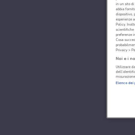
in un sito d
abbia fornit
dispositivo,
esperienze a
Policy. Inolt
scientifiche
preferenze 
Cosa succede
probabilmen
Privacy > Pe
Noi e i no
Utilizzare da
dell’identif
misurazione 
Elenco dei 