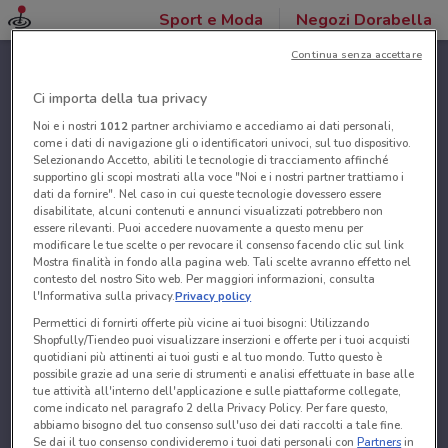
Sport e Moda
Negozi Dorabella
Continua senza accettare
Ci importa della tua privacy
Noi e i nostri
1012
partner archiviamo e accediamo ai dati personali,
come i dati di navigazione gli o identificatori univoci, sul tuo dispositivo.
Selezionando Accetto, abiliti le tecnologie di tracciamento affinché
supportino gli scopi mostrati alla voce "Noi e i nostri partner trattiamo i
dati da fornire". Nel caso in cui queste tecnologie dovessero essere
disabilitate, alcuni contenuti e annunci visualizzati potrebbero non
essere rilevanti. Puoi accedere nuovamente a questo menu per
modificare le tue scelte o per revocare il consenso facendo clic sul link
Mostra finalità in fondo alla pagina web. Tali scelte avranno effetto nel
contesto del nostro Sito web. Per maggiori informazioni, consulta
l'Informativa sulla privacy.
Privacy policy
Permettici di fornirti offerte più vicine ai tuoi bisogni: Utilizzando
Shopfully/Tiendeo puoi visualizzare inserzioni e offerte per i tuoi acquisti
quotidiani più attinenti ai tuoi gusti e al tuo mondo. Tutto questo è
possibile grazie ad una serie di strumenti e analisi effettuate in base alle
tue attività all'interno dell'applicazione e sulle piattaforme collegate,
come indicato nel paragrafo 2 della Privacy Policy. Per fare questo,
abbiamo bisogno del tuo consenso sull'uso dei dati raccolti a tale fine.
Se dai il tuo consenso condivideremo i tuoi dati personali con
Partners
in