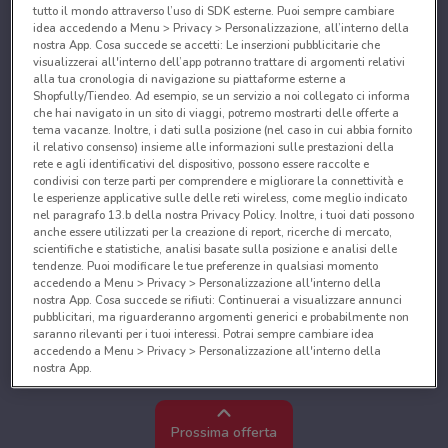
tutto il mondo attraverso l’uso di SDK esterne. Puoi sempre cambiare
idea accedendo a Menu > Privacy > Personalizzazione, all’interno della
nostra App. Cosa succede se accetti: Le inserzioni pubblicitarie che
visualizzerai all'interno dell’app potranno trattare di argomenti relativi
alla tua cronologia di navigazione su piattaforme esterne a
Shopfully/Tiendeo. Ad esempio, se un servizio a noi collegato ci informa
che hai navigato in un sito di viaggi, potremo mostrarti delle offerte a
tema vacanze. Inoltre, i dati sulla posizione (nel caso in cui abbia fornito
il relativo consenso) insieme alle informazioni sulle prestazioni della
rete e agli identificativi del dispositivo, possono essere raccolte e
condivisi con terze parti per comprendere e migliorare la connettività e
le esperienze applicative sulle delle reti wireless, come meglio indicato
nel paragrafo 13.b della nostra Privacy Policy. Inoltre, i tuoi dati possono
anche essere utilizzati per la creazione di report, ricerche di mercato,
scientifiche e statistiche, analisi basate sulla posizione e analisi delle
tendenze. Puoi modificare le tue preferenze in qualsiasi momento
accedendo a Menu > Privacy > Personalizzazione all'interno della
nostra App. Cosa succede se rifiuti: Continuerai a visualizzare annunci
pubblicitari, ma riguarderanno argomenti generici e probabilmente non
saranno rilevanti per i tuoi interessi. Potrai sempre cambiare idea
accedendo a Menu > Privacy > Personalizzazione all'interno della
nostra App.
Noi e i nostri partner trattiamo i dati per fornire:
Utilizzare dati di geolocalizzazione precisi. Scansione attiva delle
Prossima offerta
caratteristiche del dispositivo ai fini dell’identificazione. Archiviare