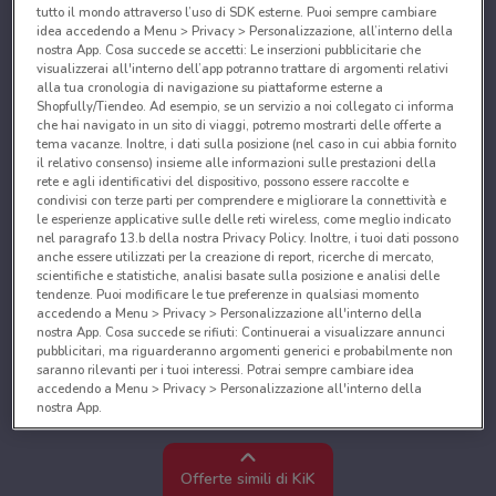
tutto il mondo attraverso l’uso di SDK esterne. Puoi sempre cambiare
idea accedendo a Menu > Privacy > Personalizzazione, all’interno della
nostra App. Cosa succede se accetti: Le inserzioni pubblicitarie che
visualizzerai all'interno dell’app potranno trattare di argomenti relativi
alla tua cronologia di navigazione su piattaforme esterne a
Shopfully/Tiendeo. Ad esempio, se un servizio a noi collegato ci informa
che hai navigato in un sito di viaggi, potremo mostrarti delle offerte a
tema vacanze. Inoltre, i dati sulla posizione (nel caso in cui abbia fornito
il relativo consenso) insieme alle informazioni sulle prestazioni della
rete e agli identificativi del dispositivo, possono essere raccolte e
condivisi con terze parti per comprendere e migliorare la connettività e
le esperienze applicative sulle delle reti wireless, come meglio indicato
nel paragrafo 13.b della nostra Privacy Policy. Inoltre, i tuoi dati possono
anche essere utilizzati per la creazione di report, ricerche di mercato,
scientifiche e statistiche, analisi basate sulla posizione e analisi delle
tendenze. Puoi modificare le tue preferenze in qualsiasi momento
accedendo a Menu > Privacy > Personalizzazione all'interno della
nostra App. Cosa succede se rifiuti: Continuerai a visualizzare annunci
pubblicitari, ma riguarderanno argomenti generici e probabilmente non
saranno rilevanti per i tuoi interessi. Potrai sempre cambiare idea
accedendo a Menu > Privacy > Personalizzazione all'interno della
nostra App.
Noi e i nostri partner trattiamo i dati per fornire:
Utilizzare dati di geolocalizzazione precisi. Scansione attiva delle
Offerte simili di KiK
caratteristiche del dispositivo ai fini dell’identificazione. Archiviare