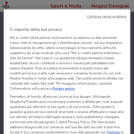
Sport e Moda
Negozi Desigual
Continua senza accettare
Ci importa della tua privacy
Noi e i nostri
1014
partner archiviamo e accediamo ai dati personali,
come i dati di navigazione gli o identificatori univoci, sul tuo dispositivo.
Selezionando Accetto, abiliti le tecnologie di tracciamento affinché
supportino gli scopi mostrati alla voce "Noi e i nostri partner trattiamo i
dati da fornire". Nel caso in cui queste tecnologie dovessero essere
disabilitate, alcuni contenuti e annunci visualizzati potrebbero non
essere rilevanti. Puoi accedere nuovamente a questo menu per
modificare le tue scelte o per revocare il consenso facendo clic sul link
Mostra finalità in fondo alla pagina web. Tali scelte avranno effetto nel
contesto del nostro Sito web. Per maggiori informazioni, consulta
l'Informativa sulla privacy.
Privacy policy
Permettici di fornirti offerte più vicine ai tuoi bisogni: Utilizzando
Shopfully/Tiendeo puoi visualizzare inserzioni e offerte per i tuoi acquisti
quotidiani più attinenti ai tuoi gusti e al tuo mondo. Tutto questo è
possibile grazie ad una serie di strumenti e analisi effettuate in base alle
tue attività all'interno dell'applicazione e sulle piattaforme collegate,
come indicato nel paragrafo 2 della Privacy Policy. Per fare questo,
abbiamo bisogno del tuo consenso sull'uso dei dati raccolti a tale fine.
Se dai il tuo consenso condivideremo i tuoi dati personali con
Partners
in