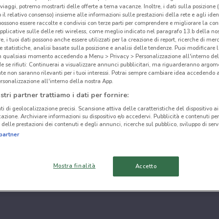
i viaggi, potremo mostrarti delle offerte a tema vacanze. Inoltre, i dati sulla posizione 
o il relativo consenso) insieme alle informazioni sulle prestazioni della rete e agli ident
 possono essere raccolte e condivisi con terze parti per comprendere e migliorare la conn
pplicative sulle delle reti wireless, come meglio indicato nel paragrafo 13.b della no
re, i tuoi dati possono anche essere utilizzati per la creazione di report, ricerche di mer
 e statistiche, analisi basate sulla posizione e analisi delle tendenze. Puoi modificare l
in qualsiasi momento accedendo a Menu > Privacy > Personalizzazione all'interno del
 se rifiuti: Continuerai a visualizzare annunci pubblicitari, ma riguarderanno argome
te non saranno rilevanti per i tuoi interessi. Potrai sempre cambiare idea accedendo
rsonalizzazione all'interno della nostra App.
stri partner trattiamo i dati per fornire:
ti di geolocalizzazione precisi. Scansione attiva delle caratteristiche del dispositivo ai 
icazione. Archiviare informazioni su dispositivo e/o accedervi. Pubblicità e contenuti per
delle prestazioni dei contenuti e degli annunci, ricerche sul pubblico, sviluppo di servi
partner
Mostra finalità
Accetto