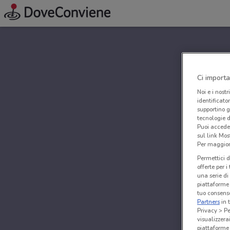
Ci importa
Noi e i nostr
identificato
supportino g
tecnologie d
Puoi accede
sul link Mos
Per maggiori
Permettici d
offerte per 
una serie di
piattaforme 
tuo consenso
Partners
in 
Privacy > Pe
visualizzera
piattaforme 