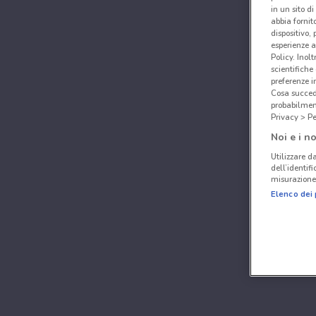
in un sito d
abbia fornit
dispositivo,
esperienze a
Policy. Inolt
scientifiche
preferenze 
Cosa succede
probabilmen
Privacy > Pe
Noi e i no
Utilizzare da
dell’identif
misurazione 
Elenco dei 