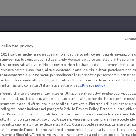
Contin
 della tua privacy
i
1012
partner archiviamo e accediamo ai dati personali, come i dati di navigazione g
ri univoci, sul tuo dispositivo. Selezionando Accetto, abiliti le tecnologie di tracciame
li scopi mostrati alla voce "Noi e i nostri partner trattiamo i dati da fornire". Nel caso 
ovessero essere disabilitate, alcuni contenuti e annunci visualizzati potrebbero non ess
re nuovamente a questo menu per modificare le tue scelte o per revocare il consenso
tra finalità in fondo alla pagina web. Tali scelte avranno effetto nel contesto del nost
 informazioni, consulta l'Informativa sulla privacy.
Privacy policy
i fornirti offerte più vicine ai tuoi bisogni: Utilizzando Shopfully/Tiendeo puoi visualizz
i tuoi acquisti quotidiani più attinenti ai tuoi gusti e al tuo mondo. Tutto questo è possi
 strumenti e analisi effettuate in base alle tue attività all'interno dell'applicazione e 
collegate, come indicato nel paragrafo 2 della Privacy Policy. Per fare questo, abbi
 sull'uso dei dati raccolti a tale fine. Se dai il tuo consenso condivideremo i tuoi dati
tutto il mondo attraverso l’uso di SDK esterne. Puoi sempre cambiare idea accedend
rsonalizzazione, all’interno della nostra App. Cosa succede se accetti: Le inserzioni pu
i all'interno dell’app potranno trattare di argomenti relativi alla tua cronologia di na
esterne a Shopfully/Tiendeo. Ad esempio, se un servizio a noi collegato ci informa ch