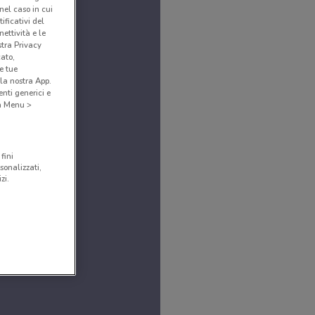
(nel caso in cui
ificativi del
ettività e le
stra Privacy
cato,
e tue
la nostra App.
nti generici e
 a Menu >
fini
sonalizzati,
zi.