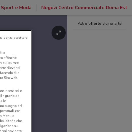
Sport e Moda
Negozi Centro Commerciale Roma Est
Altre offerte vicino a te
ua senza accettare
li o
nto affinché
in cui queste
ere rilevanti.
 facendo clic
ro Sito web.
are inserzioni e
bile grazie ad
sulle
amo bisogno del
 personali con
o a Menu >
bblicitarie che
vigazione su
e hai navigato