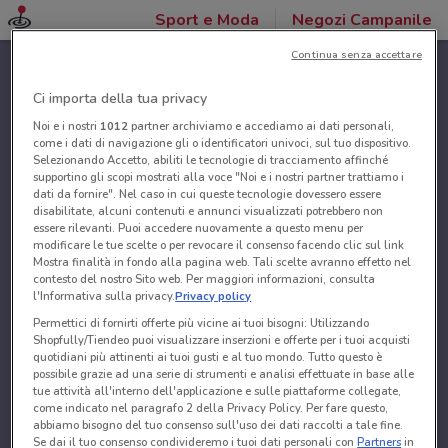
Sport e Moda
Negozi Campanile
Continua senza accettare
Ci importa della tua privacy
Noi e i nostri
1012
partner archiviamo e accediamo ai dati personali,
come i dati di navigazione gli o identificatori univoci, sul tuo dispositivo.
Selezionando Accetto, abiliti le tecnologie di tracciamento affinché
supportino gli scopi mostrati alla voce "Noi e i nostri partner trattiamo i
dati da fornire". Nel caso in cui queste tecnologie dovessero essere
disabilitate, alcuni contenuti e annunci visualizzati potrebbero non
essere rilevanti. Puoi accedere nuovamente a questo menu per
modificare le tue scelte o per revocare il consenso facendo clic sul link
Mostra finalità in fondo alla pagina web. Tali scelte avranno effetto nel
contesto del nostro Sito web. Per maggiori informazioni, consulta
l'Informativa sulla privacy.
Privacy policy
Permettici di fornirti offerte più vicine ai tuoi bisogni: Utilizzando
Shopfully/Tiendeo puoi visualizzare inserzioni e offerte per i tuoi acquisti
quotidiani più attinenti ai tuoi gusti e al tuo mondo. Tutto questo è
possibile grazie ad una serie di strumenti e analisi effettuate in base alle
tue attività all'interno dell'applicazione e sulle piattaforme collegate,
come indicato nel paragrafo 2 della Privacy Policy. Per fare questo,
abbiamo bisogno del tuo consenso sull'uso dei dati raccolti a tale fine.
Se dai il tuo consenso condivideremo i tuoi dati personali con
Partners
in