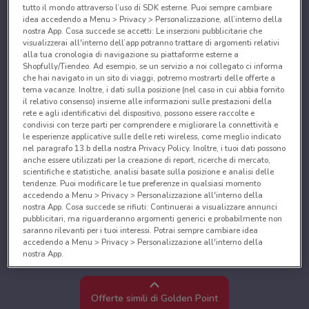
tutto il mondo attraverso l’uso di SDK esterne. Puoi sempre cambiare
idea accedendo a Menu > Privacy > Personalizzazione, all’interno della
nostra App. Cosa succede se accetti: Le inserzioni pubblicitarie che
visualizzerai all'interno dell’app potranno trattare di argomenti relativi
alla tua cronologia di navigazione su piattaforme esterne a
Shopfully/Tiendeo. Ad esempio, se un servizio a noi collegato ci informa
che hai navigato in un sito di viaggi, potremo mostrarti delle offerte a
tema vacanze. Inoltre, i dati sulla posizione (nel caso in cui abbia fornito
il relativo consenso) insieme alle informazioni sulle prestazioni della
rete e agli identificativi del dispositivo, possono essere raccolte e
condivisi con terze parti per comprendere e migliorare la connettività e
le esperienze applicative sulle delle reti wireless, come meglio indicato
nel paragrafo 13.b della nostra Privacy Policy. Inoltre, i tuoi dati possono
anche essere utilizzati per la creazione di report, ricerche di mercato,
scientifiche e statistiche, analisi basate sulla posizione e analisi delle
tendenze. Puoi modificare le tue preferenze in qualsiasi momento
accedendo a Menu > Privacy > Personalizzazione all'interno della
nostra App. Cosa succede se rifiuti: Continuerai a visualizzare annunci
pubblicitari, ma riguarderanno argomenti generici e probabilmente non
saranno rilevanti per i tuoi interessi. Potrai sempre cambiare idea
accedendo a Menu > Privacy > Personalizzazione all'interno della
nostra App.
Noi e i nostri partner trattiamo i dati per fornire:
Utilizzare dati di geolocalizzazione precisi. Scansione attiva delle
Offerte simili di Golden Point
caratteristiche del dispositivo ai fini dell’identificazione. Archiviare