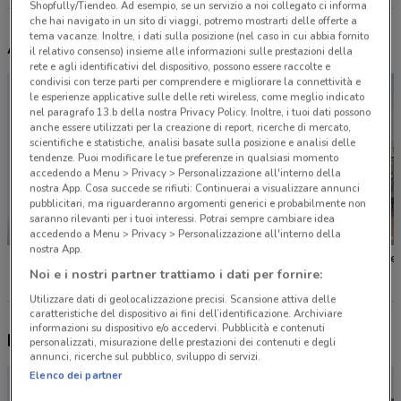
Shopfully/Tiendeo. Ad esempio, se un servizio a noi collegato ci informa
che hai navigato in un sito di viaggi, potremo mostrarti delle offerte a
tema vacanze. Inoltre, i dati sulla posizione (nel caso in cui abbia fornito
Altri volantini nelle vicinanze
il relativo consenso) insieme alle informazioni sulle prestazioni della
rete e agli identificativi del dispositivo, possono essere raccolte e
condivisi con terze parti per comprendere e migliorare la connettività e
le esperienze applicative sulle delle reti wireless, come meglio indicato
nel paragrafo 13.b della nostra Privacy Policy. Inoltre, i tuoi dati possono
anche essere utilizzati per la creazione di report, ricerche di mercato,
scientifiche e statistiche, analisi basate sulla posizione e analisi delle
tendenze. Puoi modificare le tue preferenze in qualsiasi momento
accedendo a Menu > Privacy > Personalizzazione all'interno della
nostra App. Cosa succede se rifiuti: Continuerai a visualizzare annunci
pubblicitari, ma riguarderanno argomenti generici e probabilmente non
saranno rilevanti per i tuoi interessi. Potrai sempre cambiare idea
NUOVO
accedendo a Menu > Privacy > Personalizzazione all'interno della
nostra App.
KiK
Golden Point
Valleve
Noi e i nostri partner trattiamo i dati per fornire:
Utilizzare dati di geolocalizzazione precisi. Scansione attiva delle
caratteristiche del dispositivo ai fini dell’identificazione. Archiviare
informazioni su dispositivo e/o accedervi. Pubblicità e contenuti
Nuovi prodotti da provare
personalizzati, misurazione delle prestazioni dei contenuti e degli
annunci, ricerche sul pubblico, sviluppo di servizi.
Elenco dei partner