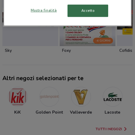
Mostra finalità
Accetto
-4 GIORNI
Sky
Foxy
Cofidis
Altri negozi selezionati per te
KiK
Golden Point
Valleverde
Lacoste
TUTTI I NEGOZI