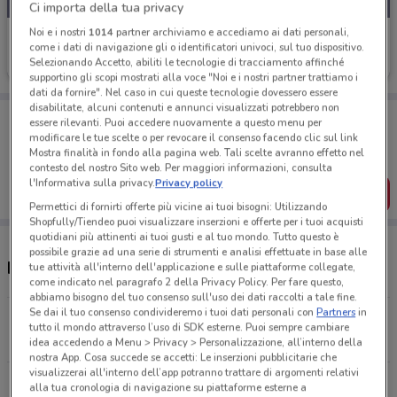
Ci importa della tua privacy
Noi e i nostri
1014
partner archiviamo e accediamo ai dati personali,
Angelico
come i dati di navigazione gli o identificatori univoci, sul tuo dispositivo.
Selezionando Accetto, abiliti le tecnologie di tracciamento affinché
Scade il 31/08
13.1 km
supportino gli scopi mostrati alla voce "Noi e i nostri partner trattiamo i
dati da fornire". Nel caso in cui queste tecnologie dovessero essere
disabilitate, alcuni contenuti e annunci visualizzati potrebbero non
Porta DoveConviene sempre con te!
essere rilevanti. Puoi accedere nuovamente a questo menu per
Puoi trovare le migliori offerte dei negozi vicino a te,
modificare le tue scelte o per revocare il consenso facendo clic sul link
salvarle e creare la tua lista del risparmio, comodamente
Mostra finalità in fondo alla pagina web. Tali scelte avranno effetto nel
dal tuo cellulare.
contesto del nostro Sito web. Per maggiori informazioni, consulta
l'Informativa sulla privacy.
Privacy policy
SCARICA L’APP
Permettici di fornirti offerte più vicine ai tuoi bisogni: Utilizzando
Shopfully/Tiendeo puoi visualizzare inserzioni e offerte per i tuoi acquisti
quotidiani più attinenti ai tuoi gusti e al tuo mondo. Tutto questo è
possibile grazie ad una serie di strumenti e analisi effettuate in base alle
Negozi Angelico nelle vicinanze
tue attività all'interno dell'applicazione e sulle piattaforme collegate,
come indicato nel paragrafo 2 della Privacy Policy. Per fare questo,
abbiamo bisogno del tuo consenso sull'uso dei dati raccolti a tale fine.
Se dai il tuo consenso condivideremo i tuoi dati personali con
Partners
in
Via Palmiro Togliatti 2 Roma
tutto il mondo attraverso l’uso di SDK esterne. Puoi sempre cambiare
13.1 km
CHIUSO
idea accedendo a Menu > Privacy > Personalizzazione, all’interno della
nostra App. Cosa succede se accetti: Le inserzioni pubblicitarie che
visualizzerai all'interno dell’app potranno trattare di argomenti relativi
Tutti i negozi Angelico
alla tua cronologia di navigazione su piattaforme esterne a