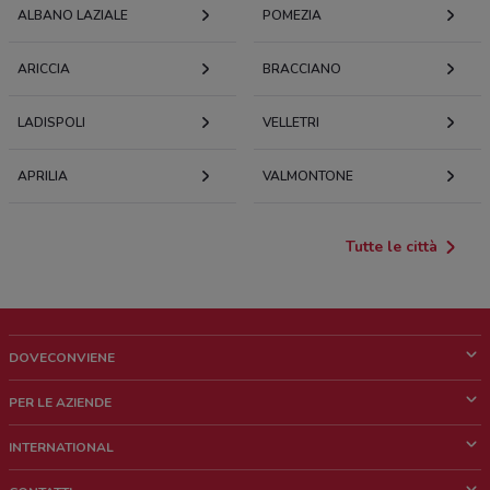
ALBANO LAZIALE
POMEZIA
ARICCIA
BRACCIANO
LADISPOLI
VELLETRI
APRILIA
VALMONTONE
Tutte le città
DOVECONVIENE
Cos'è DoveConviene
PER LE AZIENDE
Chi siamo
Cosa facciamo
INTERNATIONAL
News e media
Richieste commerciali e marketing
Brazil