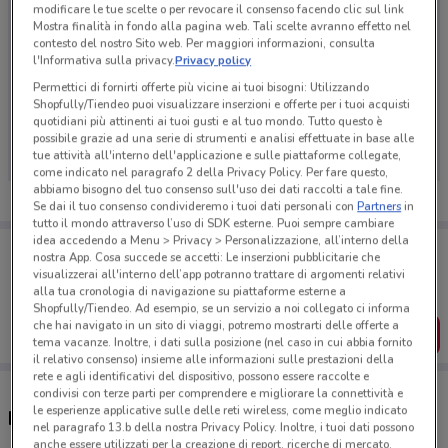
modificare le tue scelte o per revocare il consenso facendo clic sul link
Mostra finalità in fondo alla pagina web. Tali scelte avranno effetto nel
contesto del nostro Sito web. Per maggiori informazioni, consulta
l'Informativa sulla privacy.
Privacy policy
Permettici di fornirti offerte più vicine ai tuoi bisogni: Utilizzando
Ci dispiace, al momento non abbiamo pubblicato
Shopfully/Tiendeo puoi visualizzare inserzioni e offerte per i tuoi acquisti
quotidiani più attinenti ai tuoi gusti e al tuo mondo. Tutto questo è
volantini nella tua zona. Riprova più tardi.
possibile grazie ad una serie di strumenti e analisi effettuate in base alle
tue attività all'interno dell'applicazione e sulle piattaforme collegate,
come indicato nel paragrafo 2 della Privacy Policy. Per fare questo,
abbiamo bisogno del tuo consenso sull'uso dei dati raccolti a tale fine.
Se dai il tuo consenso condivideremo i tuoi dati personali con
Partners
in
tutto il mondo attraverso l’uso di SDK esterne. Puoi sempre cambiare
idea accedendo a Menu > Privacy > Personalizzazione, all’interno della
Porta DoveConviene sempre con te!
nostra App. Cosa succede se accetti: Le inserzioni pubblicitarie che
Puoi trovare le migliori offerte dei negozi vicino a te,
visualizzerai all'interno dell’app potranno trattare di argomenti relativi
salvarle e creare la tua lista del risparmio, comodamente
alla tua cronologia di navigazione su piattaforme esterne a
dal tuo cellulare.
Shopfully/Tiendeo. Ad esempio, se un servizio a noi collegato ci informa
che hai navigato in un sito di viaggi, potremo mostrarti delle offerte a
SCARICA L’APP
tema vacanze. Inoltre, i dati sulla posizione (nel caso in cui abbia fornito
il relativo consenso) insieme alle informazioni sulle prestazioni della
rete e agli identificativi del dispositivo, possono essere raccolte e
condivisi con terze parti per comprendere e migliorare la connettività e
le esperienze applicative sulle delle reti wireless, come meglio indicato
Negozi Vittoria Assicurazioni a Sorrento
nel paragrafo 13.b della nostra Privacy Policy. Inoltre, i tuoi dati possono
anche essere utilizzati per la creazione di report, ricerche di mercato,