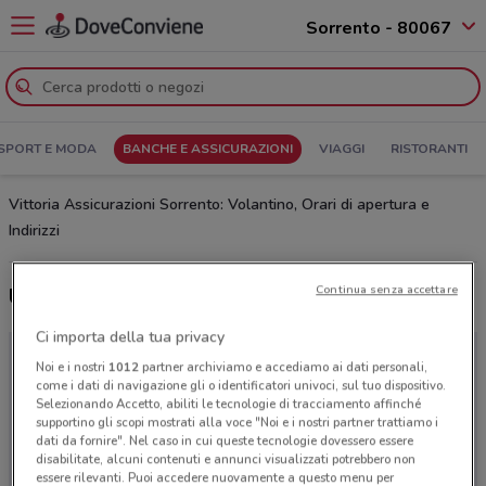
Sorrento - 80067
SPORT E MODA
BANCHE E ASSICURAZIONI
VIAGGI
RISTORANTI
Vittoria Assicurazioni Sorrento: Volantino, Orari di apertura e
Indirizzi
Continua senza accettare
Ultime offerte del volantino Vittoria Assicurazioni
Ci importa della tua privacy
Noi e i nostri
1012
partner archiviamo e accediamo ai dati personali,
come i dati di navigazione gli o identificatori univoci, sul tuo dispositivo.
Selezionando Accetto, abiliti le tecnologie di tracciamento affinché
supportino gli scopi mostrati alla voce "Noi e i nostri partner trattiamo i
dati da fornire". Nel caso in cui queste tecnologie dovessero essere
disabilitate, alcuni contenuti e annunci visualizzati potrebbero non
essere rilevanti. Puoi accedere nuovamente a questo menu per