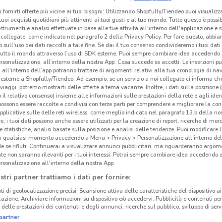
i fornirti offerte più vicine ai tuoi bisogni: Utilizzando Shopfully/Tiendeo puoi visualizz
i tuoi acquisti quotidiani più attinenti ai tuoi gusti e al tuo mondo. Tutto questo è possi
 strumenti e analisi effettuate in base alle tue attività all'interno dell'applicazione e 
collegate, come indicato nel paragrafo 2 della Privacy Policy. Per fare questo, abbi
 sull'uso dei dati raccolti a tale fine. Se dai il tuo consenso condivideremo i tuoi dati
tutto il mondo attraverso l’uso di SDK esterne. Puoi sempre cambiare idea accedend
rsonalizzazione, all’interno della nostra App. Cosa succede se accetti: Le inserzioni pu
i all'interno dell’app potranno trattare di argomenti relativi alla tua cronologia di na
esterne a Shopfully/Tiendeo. Ad esempio, se un servizio a noi collegato ci informa ch
i viaggi, potremo mostrarti delle offerte a tema vacanze. Inoltre, i dati sulla posizione 
o il relativo consenso) insieme alle informazioni sulle prestazioni della rete e agli ident
 possono essere raccolte e condivisi con terze parti per comprendere e migliorare la conn
pplicative sulle delle reti wireless, come meglio indicato nel paragrafo 13.b della no
re, i tuoi dati possono anche essere utilizzati per la creazione di report, ricerche di mer
 e statistiche, analisi basate sulla posizione e analisi delle tendenze. Puoi modificare l
in qualsiasi momento accedendo a Menu > Privacy > Personalizzazione all'interno del
 se rifiuti: Continuerai a visualizzare annunci pubblicitari, ma riguarderanno argome
te non saranno rilevanti per i tuoi interessi. Potrai sempre cambiare idea accedendo
rsonalizzazione all'interno della nostra App.
stri partner trattiamo i dati per fornire:
ti di geolocalizzazione precisi. Scansione attiva delle caratteristiche del dispositivo ai 
icazione. Archiviare informazioni su dispositivo e/o accedervi. Pubblicità e contenuti per
delle prestazioni dei contenuti e degli annunci, ricerche sul pubblico, sviluppo di servi
partner