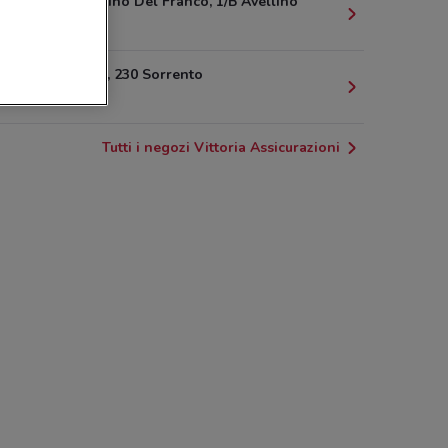
Via Costantino Del Franco, 1/B Avellino
22.6 km
Corso Italia, 230 Sorrento
25.6 km
Tutti i negozi Vittoria Assicurazioni