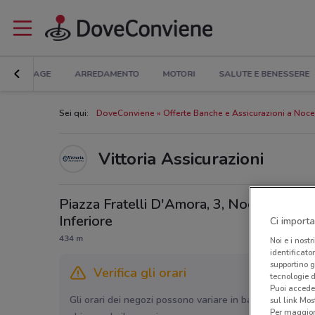
BRICOLAGE
ARREDAMENTO
MOTORI
SALUTE E BENESSERE
Sei qui:
DoveConviene
Offerte Banche e Assicurazioni a Nocer
Vittoria Assicurazioni
Piazza Fratelli D'Amora, 3, Nocera
Inferiore
Ci importa
434 m
Noi e i nostr
identificato
supportino g
Verifica gli orari
tecnologie d
Puoi accede
Gli orari dei negozi possono variare in base agli ultimi 
sul link Mos
Per maggiori