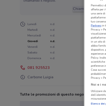
chiamando il negozio.
Permettici d
Chiama il negozio
offerte per 
una serie di
piattaforme 
tuo consenso
Lunedì
n.d.
Partners
in 
Privacy > Pe
Martedì
n.d.
visualizzera
Mercoledì
n.d.
piattaforme 
Giovedì
n.d.
in un sito d
abbia fornit
Venerdì
n.d.
dispositivo,
Sabato
n.d.
esperienze a
Policy. Inolt
Domenica
n.d.
scientifiche
preferenze 
081 925523
Cosa succede
probabilmen
Carbone Luigia
Privacy > Pe
Noi e i no
Utilizzare da
Tutte le promozioni di questo negozio
dell’identif
misurazione 
Elenco dei 