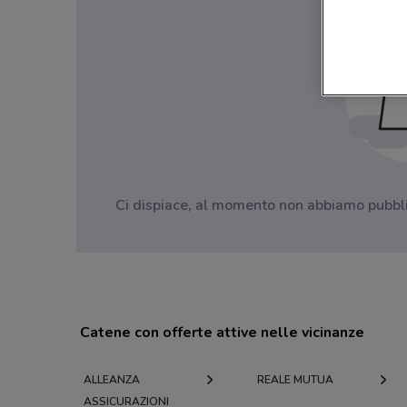
Ci dispiace, al momento non abbiamo pubblica
Catene con offerte attive nelle vicinanze
ALLEANZA
REALE MUTUA
ASSICURAZIONI