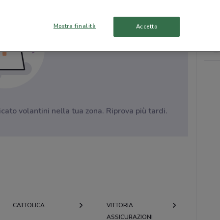
Mostra finalità
Accetto
to volantini nella tua zona. Riprova più tardi.
CATTOLICA
VITTORIA
ASSICURAZIONI