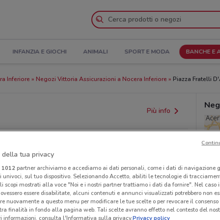
INFANZIA E GIOCHI
ANIMALI
SPORT E MODA
BANCHE E 
a Inferiore
Negozi Vittoria Assicurazioni a Nocera Inferiore
Piazza Fratelli D
Nego
Più info
Contin
 della tua privacy
i
1012
partner archiviamo e accediamo ai dati personali, come i dati di navigazione g
ri univoci, sul tuo dispositivo. Selezionando Accetto, abiliti le tecnologie di tracciame
li scopi mostrati alla voce "Noi e i nostri partner trattiamo i dati da fornire". Nel caso 
ovessero essere disabilitate, alcuni contenuti e annunci visualizzati potrebbero non ess
re nuovamente a questo menu per modificare le tue scelte o per revocare il consenso
provvedimenti regionali o nazionali. Verifica l’accuratezza
tra finalità in fondo alla pagina web. Tali scelte avranno effetto nel contesto del nost
 informazioni, consulta l'Informativa sulla privacy.
Privacy policy