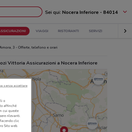
Sei qui:
Nocera Inferiore - 84014
ASSICURAZIONI
VIAGGI
RISTORANTI
SERVIZI
'Amora, 3 - Offerte, telefono e orari
zi Vittoria Assicurazioni a Nocera Inferiore
ua senza accettare
li o
nto affinché
in cui queste
ere rilevanti.
 facendo clic
ro Sito web.