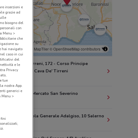
are inserzioni e
bile grazie ad
sulle
amo bisogno del
 personali con
o a Menu >
bblicitarie che
vigazione su
© MapTiler
© OpenStreetMap contributors
e hai navigato
(nel caso in cui
ificativi del
Cava Dei Tirreni, 172 - Corso Principe
ettività e le
stra Privacy
Amedeo, 55 Cava De' Tirreni
cato,
7.4 km
e tue
la nostra App.
nti generici e
Via Torino Mercato San Severino
 a Menu >
10.4 km
Via Amendola Generale Adalgiso, 10 Salerno
fini
13.5 km
sonalizzati,
zi.