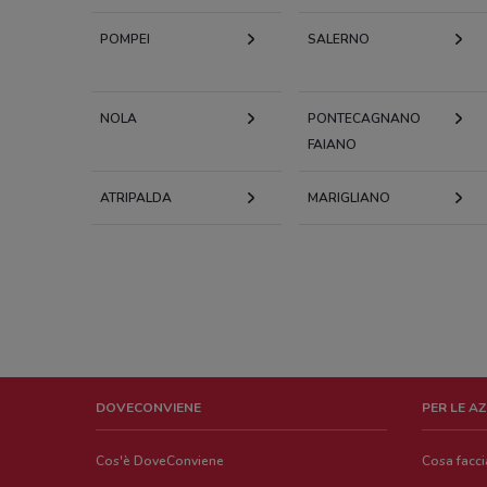
POMPEI
SALERNO
NOLA
PONTECAGNANO
FAIANO
ATRIPALDA
MARIGLIANO
DOVECONVIENE
PER LE A
Cos'è DoveConviene
Cosa facc