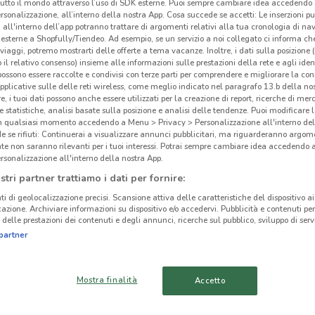
tutto il mondo attraverso l’uso di SDK esterne. Puoi sempre cambiare idea accedend
rsonalizzazione, all’interno della nostra App. Cosa succede se accetti: Le inserzioni pu
i all'interno dell’app potranno trattare di argomenti relativi alla tua cronologia di na
esterne a Shopfully/Tiendeo. Ad esempio, se un servizio a noi collegato ci informa ch
i viaggi, potremo mostrarti delle offerte a tema vacanze. Inoltre, i dati sulla posizione 
o il relativo consenso) insieme alle informazioni sulle prestazioni della rete e agli ident
ato volantini nella tua zona. Riprova più tardi.
 possono essere raccolte e condivisi con terze parti per comprendere e migliorare la conn
pplicative sulle delle reti wireless, come meglio indicato nel paragrafo 13.b della no
re, i tuoi dati possono anche essere utilizzati per la creazione di report, ricerche di mer
 e statistiche, analisi basate sulla posizione e analisi delle tendenze. Puoi modificare l
in qualsiasi momento accedendo a Menu > Privacy > Personalizzazione all'interno del
 se rifiuti: Continuerai a visualizzare annunci pubblicitari, ma riguarderanno argome
te non saranno rilevanti per i tuoi interessi. Potrai sempre cambiare idea accedendo
rsonalizzazione all'interno della nostra App.
cinanze
stri partner trattiamo i dati per fornire:
ti di geolocalizzazione precisi. Scansione attiva delle caratteristiche del dispositivo ai 
TORRE ANNUNZIATA
POMPEI
icazione. Archiviare informazioni su dispositivo e/o accedervi. Pubblicità e contenuti per
delle prestazioni dei contenuti e degli annunci, ricerche sul pubblico, sviluppo di servi
partner
Ten
PORTICI
SAN GIORGIO A
CREMANO
Mostra finalità
Accetto
NOCERA INFERIORE
VOLLA