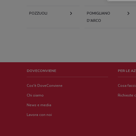
POZZUOLI
POMIGLIANO
D'ARCO
DOVECONVIENE
PER LE A
Cos'è DoveConviene
Cosa facc
Chi siamo
Richieste 
News e media
Lavora con noi