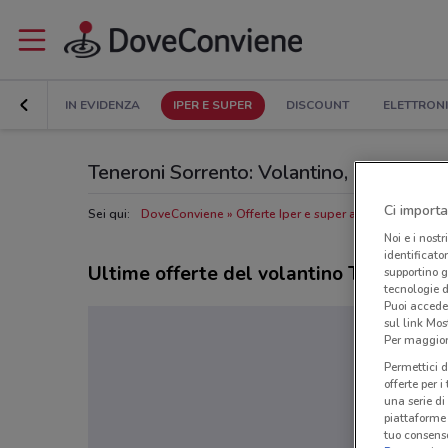
IN EVIDENZA
IPER E SUPER
DISCOUNT
ELETTRON
Teneroni Sorrento: Volantino, Orari di ape
Ci importa
Sei qui:
DoveConviene
Offerte Iper e super a Sorrento
Nego
Noi e i nostr
identificato
Ultime offerte del volantino Teneroni
supportino g
tecnologie d
Puoi accede
sul link Mos
Per maggiori
Permettici d
offerte per 
una serie di
piattaforme 
tuo consenso