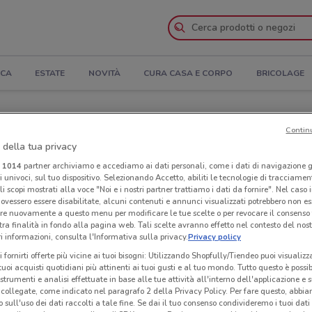
ICA
ESTATE
NOVITÀ
CURA CASA E CORPO
BRICOLAGE
rtura e Indirizzi
Contin
 della tua privacy
zi Teneroni a Sorrento
i
1014
partner archiviamo e accediamo ai dati personali, come i dati di navigazione g
ri univoci, sul tuo dispositivo. Selezionando Accetto, abiliti le tecnologie di tracciame
Neg
li scopi mostrati alla voce "Noi e i nostri partner trattiamo i dati da fornire". Nel caso 
ovessero essere disabilitate, alcuni contenuti e annunci visualizzati potrebbero non ess
re nuovamente a questo menu per modificare le tue scelte o per revocare il consenso
tra finalità in fondo alla pagina web. Tali scelte avranno effetto nel contesto del nost
 informazioni, consulta l'Informativa sulla privacy.
Privacy policy
i fornirti offerte più vicine ai tuoi bisogni: Utilizzando Shopfully/Tiendeo puoi visualizz
i tuoi acquisti quotidiani più attinenti ai tuoi gusti e al tuo mondo. Tutto questo è possi
 strumenti e analisi effettuate in base alle tue attività all'interno dell'applicazione e 
collegate, come indicato nel paragrafo 2 della Privacy Policy. Per fare questo, abbi
 sull'uso dei dati raccolti a tale fine. Se dai il tuo consenso condivideremo i tuoi dati