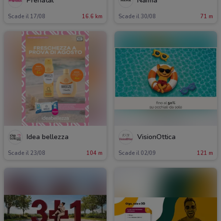
Prenatal
Naïma
Scade il 17/08
16.6 km
Scade il 30/08
71 m
Idea bellezza
VisionOttica
Scade il 23/08
104 m
Scade il 02/09
121 m