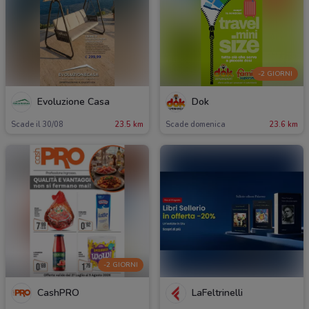
-2 GIORNI
Evoluzione Casa
Dok
Scade il 30/08
23.5 km
Scade domenica
23.6 km
-2 GIORNI
CashPRO
LaFeltrinelli