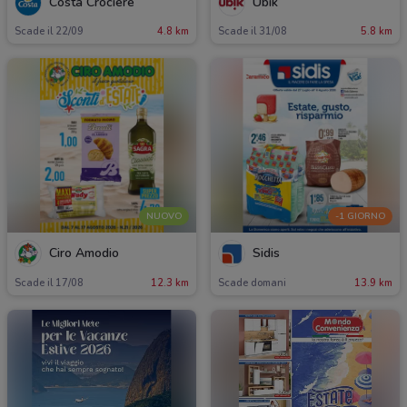
Costa Crociere
Ubik
Scade il 22/09
4.8 km
Scade il 31/08
5.8 km
NUOVO
-1 GIORNO
Ciro Amodio
Sidis
Scade il 17/08
12.3 km
Scade domani
13.9 km