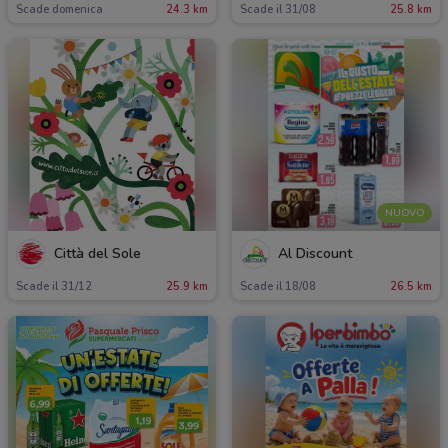
Scade domenica
24.3 km
Scade il 31/08
25.8 km
NUOVO
Città del Sole
Al Discount
Scade il 31/12
25.9 km
Scade il 18/08
26.5 km