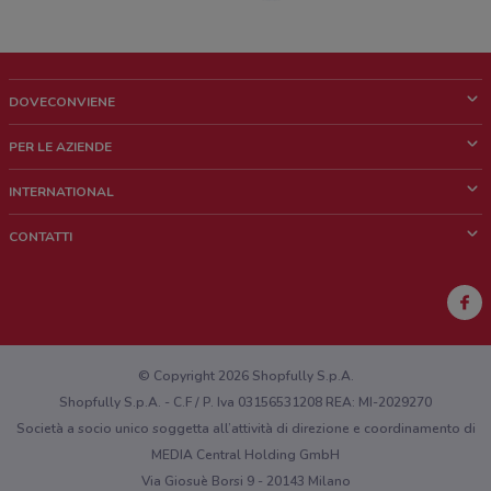
DOVECONVIENE
Cos'è DoveConviene
PER LE AZIENDE
Chi siamo
Cosa facciamo
INTERNATIONAL
News e media
Richieste commerciali e marketing
Brazil
CONTATTI
Lavora con noi
Mexico
Segnalazione punto vendita
France
Segnalazione Volantino
Australia
Hai un malfunzionamento sul web o sull'app?
New Zealand
© Copyright 2026 Shopfully S.p.A.
Shopfully S.p.A. - C.F / P. Iva 03156531208 REA: MI-2029270
Società a socio unico soggetta all’attività di direzione e coordinamento di
MEDIA Central Holding GmbH
Via Giosuè Borsi 9 - 20143 Milano