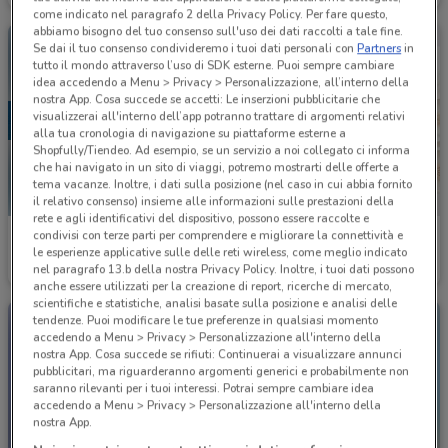
come indicato nel paragrafo 2 della Privacy Policy. Per fare questo,
abbiamo bisogno del tuo consenso sull'uso dei dati raccolti a tale fine.
Se dai il tuo consenso condivideremo i tuoi dati personali con
Partners
in
tutto il mondo attraverso l’uso di SDK esterne. Puoi sempre cambiare
idea accedendo a Menu > Privacy > Personalizzazione, all’interno della
nostra App. Cosa succede se accetti: Le inserzioni pubblicitarie che
visualizzerai all'interno dell’app potranno trattare di argomenti relativi
alla tua cronologia di navigazione su piattaforme esterne a
Shopfully/Tiendeo. Ad esempio, se un servizio a noi collegato ci informa
che hai navigato in un sito di viaggi, potremo mostrarti delle offerte a
tema vacanze. Inoltre, i dati sulla posizione (nel caso in cui abbia fornito
il relativo consenso) insieme alle informazioni sulle prestazioni della
rete e agli identificativi del dispositivo, possono essere raccolte e
condivisi con terze parti per comprendere e migliorare la connettività e
Budget
Hervit
le esperienze applicative sulle delle reti wireless, come meglio indicato
nel paragrafo 13.b della nostra Privacy Policy. Inoltre, i tuoi dati possono
Scade il 18/08
1.3 km
Scade il 22/09
1.9 km
anche essere utilizzati per la creazione di report, ricerche di mercato,
scientifiche e statistiche, analisi basate sulla posizione e analisi delle
tendenze. Puoi modificare le tue preferenze in qualsiasi momento
accedendo a Menu > Privacy > Personalizzazione all'interno della
nostra App. Cosa succede se rifiuti: Continuerai a visualizzare annunci
pubblicitari, ma riguarderanno argomenti generici e probabilmente non
saranno rilevanti per i tuoi interessi. Potrai sempre cambiare idea
accedendo a Menu > Privacy > Personalizzazione all'interno della
nostra App.