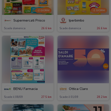
-2 GIORNI
-2 GIORNI
Supermercati Prisco
Iperbimbo
Scade domenica
26.6 km
Scade domenica
26.6 km
BENU Farmacia
Ottica Claro
Scade il 08/09
27.5 km
Scade il 01/09
28.2 km