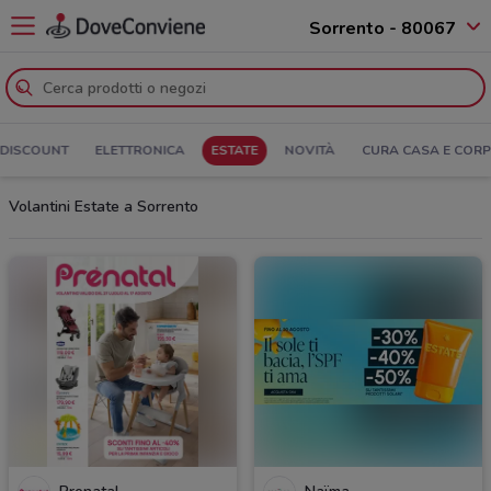
Sorrento - 80067
DISCOUNT
ELETTRONICA
ESTATE
NOVITÀ
CURA CASA E COR
Volantini Estate a Sorrento