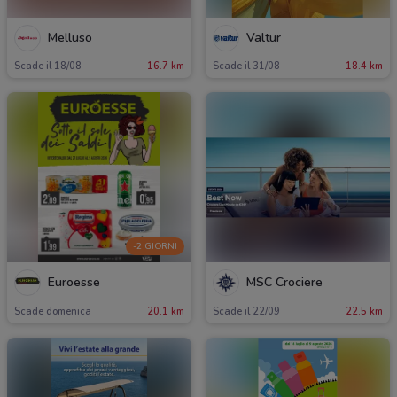
Melluso
Valtur
Scade il 18/08
16.7 km
Scade il 31/08
18.4 km
-2 GIORNI
Euroesse
MSC Crociere
Scade domenica
20.1 km
Scade il 22/09
22.5 km