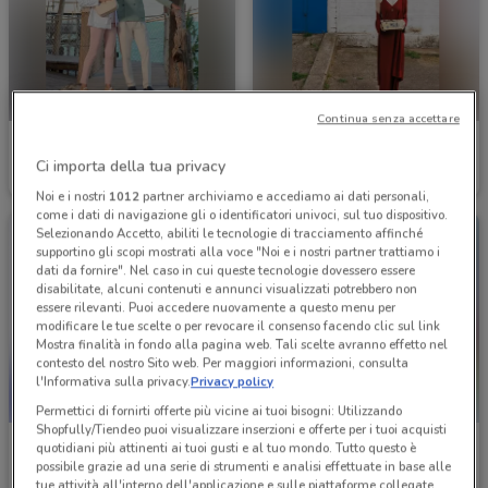
Continua senza accettare
Valleverde
Diana Gallesi
Ci importa della tua privacy
Scade il 22/09
262 m
Scade il 31/08
332 m
Noi e i nostri
1012
partner archiviamo e accediamo ai dati personali,
come i dati di navigazione gli o identificatori univoci, sul tuo dispositivo.
Selezionando Accetto, abiliti le tecnologie di tracciamento affinché
supportino gli scopi mostrati alla voce "Noi e i nostri partner trattiamo i
dati da fornire". Nel caso in cui queste tecnologie dovessero essere
disabilitate, alcuni contenuti e annunci visualizzati potrebbero non
essere rilevanti. Puoi accedere nuovamente a questo menu per
modificare le tue scelte o per revocare il consenso facendo clic sul link
Mostra finalità in fondo alla pagina web. Tali scelte avranno effetto nel
contesto del nostro Sito web. Per maggiori informazioni, consulta
l'Informativa sulla privacy.
Privacy policy
Permettici di fornirti offerte più vicine ai tuoi bisogni: Utilizzando
Shopfully/Tiendeo puoi visualizzare inserzioni e offerte per i tuoi acquisti
TIM
Prodet
quotidiani più attinenti ai tuoi gusti e al tuo mondo. Tutto questo è
possibile grazie ad una serie di strumenti e analisi effettuate in base alle
Scade il 31/12
401 m
Scade il 31/08
441 m
tue attività all'interno dell'applicazione e sulle piattaforme collegate,