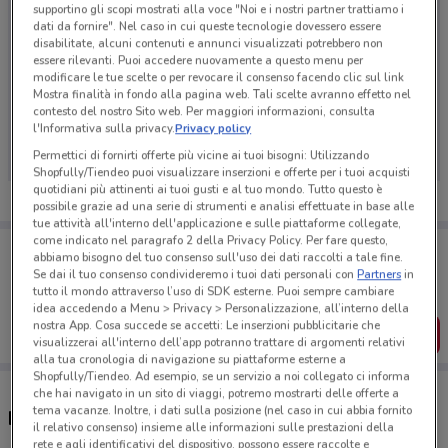
supportino gli scopi mostrati alla voce "Noi e i nostri partner trattiamo i
dati da fornire". Nel caso in cui queste tecnologie dovessero essere
disabilitate, alcuni contenuti e annunci visualizzati potrebbero non
essere rilevanti. Puoi accedere nuovamente a questo menu per
modificare le tue scelte o per revocare il consenso facendo clic sul link
Mostra finalità in fondo alla pagina web. Tali scelte avranno effetto nel
Ci dispiace, al momento non abbiamo pubblicato
contesto del nostro Sito web. Per maggiori informazioni, consulta
volantini nella tua zona. Riprova più tardi.
l'Informativa sulla privacy.
Privacy policy
Permettici di fornirti offerte più vicine ai tuoi bisogni: Utilizzando
Shopfully/Tiendeo puoi visualizzare inserzioni e offerte per i tuoi acquisti
quotidiani più attinenti ai tuoi gusti e al tuo mondo. Tutto questo è
possibile grazie ad una serie di strumenti e analisi effettuate in base alle
tue attività all'interno dell'applicazione e sulle piattaforme collegate,
come indicato nel paragrafo 2 della Privacy Policy. Per fare questo,
Porta DoveConviene sempre con te!
abbiamo bisogno del tuo consenso sull'uso dei dati raccolti a tale fine.
Puoi trovare le migliori offerte dei negozi vicino a te,
Se dai il tuo consenso condivideremo i tuoi dati personali con
Partners
in
salvarle e creare la tua lista del risparmio, comodamente
tutto il mondo attraverso l’uso di SDK esterne. Puoi sempre cambiare
dal tuo cellulare.
idea accedendo a Menu > Privacy > Personalizzazione, all’interno della
nostra App. Cosa succede se accetti: Le inserzioni pubblicitarie che
SCARICA L’APP
visualizzerai all'interno dell’app potranno trattare di argomenti relativi
alla tua cronologia di navigazione su piattaforme esterne a
Shopfully/Tiendeo. Ad esempio, se un servizio a noi collegato ci informa
che hai navigato in un sito di viaggi, potremo mostrarti delle offerte a
tema vacanze. Inoltre, i dati sulla posizione (nel caso in cui abbia fornito
Negozi Eletto Prodotto Dell'Anno a Sora
il relativo consenso) insieme alle informazioni sulle prestazioni della
rete e agli identificativi del dispositivo, possono essere raccolte e