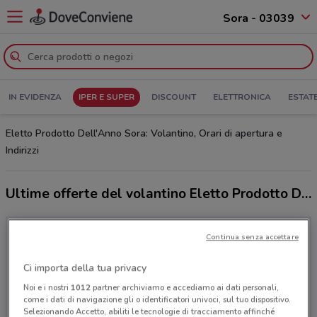
Sora - 03039
IN EVIDENZA
IPER E SUPER
DISCOUNT
ELETTRONICA
ESTAT
Eletto Prodotto Dell'Anno Sora: Volantino, Orari di apertura e
Indirizzi
Ultime offerte del volantino Eletto Prodotto Dell'Anno
Continua senza accettare
Ci importa della tua privacy
Noi e i nostri
1012
partner archiviamo e accediamo ai dati personali,
come i dati di navigazione gli o identificatori univoci, sul tuo dispositivo.
Selezionando Accetto, abiliti le tecnologie di tracciamento affinché