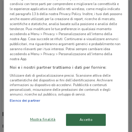
condivisi con terze parti per comprendere e migliorare la connettività e
le esperienze applicative sulle delle reti wireless, come meglio indicato
nel paragrafo 13.b della nostra Privacy Policy. Inoltre, i tuoi dati possono
anche essere utilizzati per la creazione di report, ricerche di mercato,
scientifiche e statistiche, analisi basate sulla posizione e analisi delle
tendenze. Puoi modificare le tue preferenze in qualsiasi momento
accedendo a Menu > Privacy > Personalizzazione all'interno della
nostra App. Cosa succede se rifiuti: Continuerai a visualizzare annunci
pubblicitari, ma riguarderanno argomenti generici e probabilmente non
saranno rilevanti per i tuoi interessi. Potrai sempre cambiare idea
accedendo a Menu > Privacy > Personalizzazione all'interno della
nostra App.
Noi e i nostri partner trattiamo i dati per fornire:
Non ci sono negozi nelle vicinanze
Utilizzare dati di geolocalizzazione precisi. Scansione attiva delle
caratteristiche del dispositivo ai fini dell’identificazione. Archiviare
informazioni su dispositivo e/o accedervi. Pubblicità e contenuti
personalizzati, misurazione delle prestazioni dei contenuti e degli
annunci, ricerche sul pubblico, sviluppo di servizi.
Elenco dei partner
Eletto Prodotto Dell'Anno, offerte e negozi
Mostra finalità
Accetto
Eletto Prodotto Dell'Anno
è il più importante premio