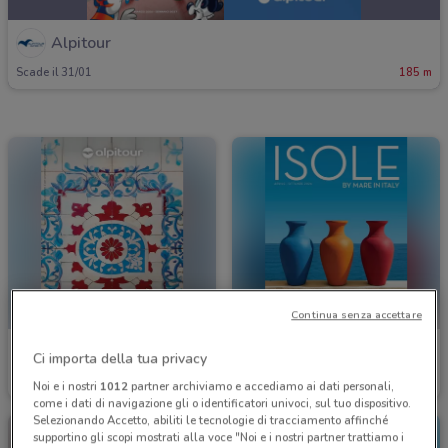
Alpitour
Scade il 31/01
185 m
Continua senza accettare
Alpitour
Alpitour
Ci importa della tua privacy
Scade il 31/10
185 m
Scade il 31/10
185 m
Noi e i nostri
1012
partner archiviamo e accediamo ai dati personali,
come i dati di navigazione gli o identificatori univoci, sul tuo dispositivo.
Selezionando Accetto, abiliti le tecnologie di tracciamento affinché
supportino gli scopi mostrati alla voce "Noi e i nostri partner trattiamo i