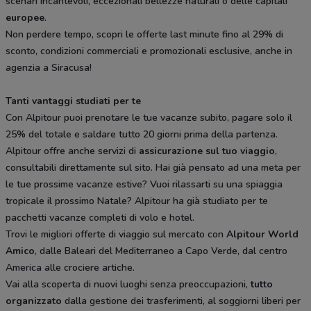
scenari incantevoli, eccezionali bellezze naturali o delle capitali
europee
.
Non perdere tempo, scopri le offerte last minute fino al 29% di
sconto, condizioni commerciali e promozionali esclusive, anche in
agenzia a Siracusa!
Tanti vantaggi studiati per te
Con Alpitour puoi prenotare le tue vacanze subito, pagare solo il
25% del totale e saldare tutto 20 giorni prima della partenza.
Alpitour offre anche servizi di
assicurazione sul tuo viaggio
,
consultabili direttamente sul sito. Hai già pensato ad una meta per
le tue prossime vacanze estive? Vuoi rilassarti su una spiaggia
tropicale il prossimo Natale? Alpitour ha già studiato per te
pacchetti vacanze completi di volo e hotel.
Trovi le migliori offerte di viaggio sul mercato con
Alpitour World
Amico
, dalle Baleari del Mediterraneo a Capo Verde, dal centro
America alle crociere artiche.
Vai alla scoperta di nuovi luoghi senza preoccupazioni,
tutto
organizzato
dalla gestione dei trasferimenti, al soggiorni liberi per