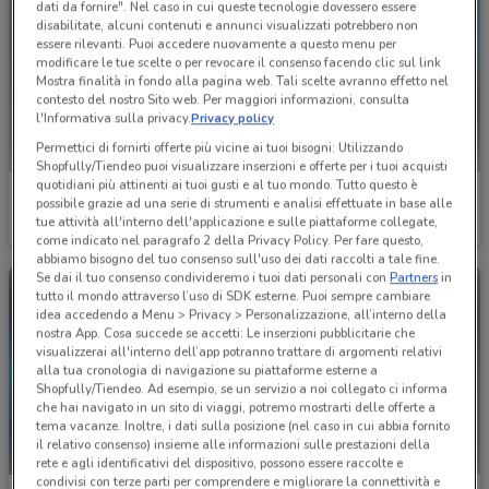
dati da fornire". Nel caso in cui queste tecnologie dovessero essere
disabilitate, alcuni contenuti e annunci visualizzati potrebbero non
essere rilevanti. Puoi accedere nuovamente a questo menu per
modificare le tue scelte o per revocare il consenso facendo clic sul link
Mostra finalità in fondo alla pagina web. Tali scelte avranno effetto nel
contesto del nostro Sito web. Per maggiori informazioni, consulta
l'Informativa sulla privacy.
Privacy policy
Permettici di fornirti offerte più vicine ai tuoi bisogni: Utilizzando
Shopfully/Tiendeo puoi visualizzare inserzioni e offerte per i tuoi acquisti
quotidiani più attinenti ai tuoi gusti e al tuo mondo. Tutto questo è
Alpitour
Alpitour
possibile grazie ad una serie di strumenti e analisi effettuate in base alle
tue attività all'interno dell'applicazione e sulle piattaforme collegate,
Scade il 31/10
185 m
Scade il 31/10
185 m
come indicato nel paragrafo 2 della Privacy Policy. Per fare questo,
abbiamo bisogno del tuo consenso sull'uso dei dati raccolti a tale fine.
Se dai il tuo consenso condivideremo i tuoi dati personali con
Partners
in
tutto il mondo attraverso l’uso di SDK esterne. Puoi sempre cambiare
idea accedendo a Menu > Privacy > Personalizzazione, all’interno della
nostra App. Cosa succede se accetti: Le inserzioni pubblicitarie che
visualizzerai all'interno dell’app potranno trattare di argomenti relativi
alla tua cronologia di navigazione su piattaforme esterne a
Shopfully/Tiendeo. Ad esempio, se un servizio a noi collegato ci informa
che hai navigato in un sito di viaggi, potremo mostrarti delle offerte a
tema vacanze. Inoltre, i dati sulla posizione (nel caso in cui abbia fornito
il relativo consenso) insieme alle informazioni sulle prestazioni della
rete e agli identificativi del dispositivo, possono essere raccolte e
condivisi con terze parti per comprendere e migliorare la connettività e