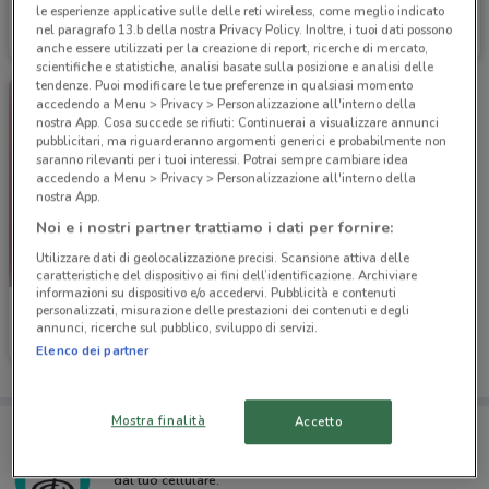
Alpitour
Alpitour
le esperienze applicative sulle delle reti wireless, come meglio indicato
nel paragrafo 13.b della nostra Privacy Policy. Inoltre, i tuoi dati possono
Scade il 31/12
185 m
Scade il 31/12
185 m
anche essere utilizzati per la creazione di report, ricerche di mercato,
scientifiche e statistiche, analisi basate sulla posizione e analisi delle
tendenze. Puoi modificare le tue preferenze in qualsiasi momento
accedendo a Menu > Privacy > Personalizzazione all'interno della
nostra App. Cosa succede se rifiuti: Continuerai a visualizzare annunci
pubblicitari, ma riguarderanno argomenti generici e probabilmente non
saranno rilevanti per i tuoi interessi. Potrai sempre cambiare idea
accedendo a Menu > Privacy > Personalizzazione all'interno della
nostra App.
Noi e i nostri partner trattiamo i dati per fornire:
Utilizzare dati di geolocalizzazione precisi. Scansione attiva delle
caratteristiche del dispositivo ai fini dell’identificazione. Archiviare
informazioni su dispositivo e/o accedervi. Pubblicità e contenuti
personalizzati, misurazione delle prestazioni dei contenuti e degli
Alpitour
annunci, ricerche sul pubblico, sviluppo di servizi.
Scade il 31/12
185 m
Elenco dei partner
Mostra finalità
Accetto
Porta DoveConviene sempre con te!
Puoi trovare le migliori offerte dei negozi vicino a te,
salvarle e creare la tua lista del risparmio, comodamente
dal tuo cellulare.