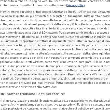
tra finalità in fondo alla pagina web. Tali scelte avranno effetto nel contesto del nost
 informazioni, consulta l'Informativa sulla privacy.
Privacy policy
i fornirti offerte più vicine ai tuoi bisogni: Utilizzando Shopfully/Tiendeo puoi visualizz
i tuoi acquisti quotidiani più attinenti ai tuoi gusti e al tuo mondo. Tutto questo è possi
 strumenti e analisi effettuate in base alle tue attività all'interno dell'applicazione e 
collegate, come indicato nel paragrafo 2 della Privacy Policy. Per fare questo, abbi
 sull'uso dei dati raccolti a tale fine. Se dai il tuo consenso condivideremo i tuoi dati
tutto il mondo attraverso l’uso di SDK esterne. Puoi sempre cambiare idea accedend
rsonalizzazione, all’interno della nostra App. Cosa succede se accetti: Le inserzioni pu
i all'interno dell’app potranno trattare di argomenti relativi alla tua cronologia di na
esterne a Shopfully/Tiendeo. Ad esempio, se un servizio a noi collegato ci informa ch
i viaggi, potremo mostrarti delle offerte a tema vacanze. Inoltre, i dati sulla posizione 
o il relativo consenso) insieme alle informazioni sulle prestazioni della rete e agli ident
 possono essere raccolte e condivisi con terze parti per comprendere e migliorare la conn
Ati
pplicative sulle delle reti wireless, come meglio indicato nel paragrafo 13.b della no
267 m
re, i tuoi dati possono anche essere utilizzati per la creazione di report, ricerche di mer
 e statistiche, analisi basate sulla posizione e analisi delle tendenze. Puoi modificare l
in qualsiasi momento accedendo a Menu > Privacy > Personalizzazione all'interno del
 se rifiuti: Continuerai a visualizzare annunci pubblicitari, ma riguarderanno argome
te non saranno rilevanti per i tuoi interessi. Potrai sempre cambiare idea accedendo
rsonalizzazione all'interno della nostra App.
stri partner trattiamo i dati per fornire:
ti di geolocalizzazione precisi. Scansione attiva delle caratteristiche del dispositivo ai 
icazione. Archiviare informazioni su dispositivo e/o accedervi. Pubblicità e contenuti per
delle prestazioni dei contenuti e degli annunci, ricerche sul pubblico, sviluppo di servi