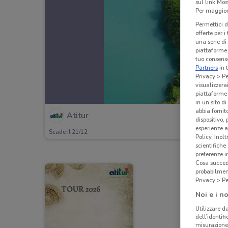
sul link Mos
Per maggiori
Permettici d
offerte per 
una serie di
piattaforme 
tuo consenso
Partners
in 
Privacy > Pe
visualizzera
piattaforme 
in un sito d
abbia fornit
Atitur
dispositivo,
esperienze a
Scade il 21/12
Policy. Inolt
scientifiche
preferenze 
Cosa succede
probabilmen
Privacy > Pe
Noi e i no
Utilizzare da
dell’identif
misurazione 