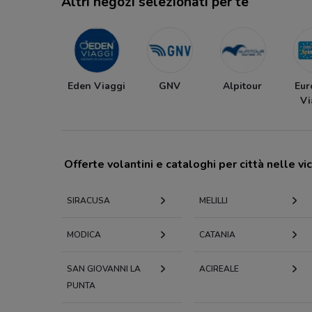
Altri negozi selezionati per te
Eden Viaggi
GNV
Alpitour
Eur
Vi
Offerte volantini e cataloghi per città nelle vi
SIRACUSA
MELILLI
MODICA
CATANIA
SAN GIOVANNI LA
ACIREALE
PUNTA