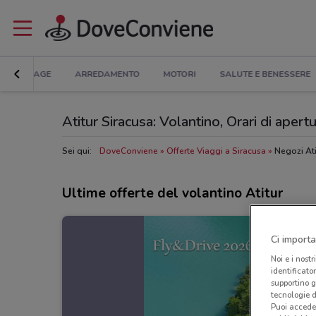
BRICOLAGE
ARREDAMENTO
MOTORI
SALUTE E BENESSERE
Atitur Siracusa: Volantino, Orari di apertu
Sei qui:
DoveConviene
Offerte Viaggi a Siracusa
Negozi Ati
Ultime offerte del volantino Atitur
Ci importa
Noi e i nostr
identificato
supportino g
tecnologie d
Puoi accede