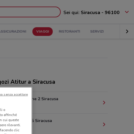
Sei qui:
Siracusa - 96100
ASSICURAZIONI
VIAGGI
RISTORANTI
SERVIZI
ozi Atitur a Siracusa
ua senza accettare
Corso Gelone 2 Siracusa
267 m
li o
nto affinché
in cui queste
Via Ciane 25 Siracusa
ere rilevanti.
614 m
 facendo clic