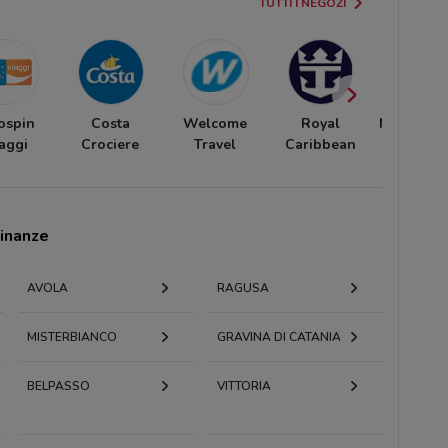
TUTTI I NEGOZI
ospin
Costa
Welcome
Royal
MSC Croc
aggi
Crociere
Travel
Caribbean
cinanze
AVOLA
RAGUSA
MISTERBIANCO
GRAVINA DI CATANIA
BELPASSO
VITTORIA