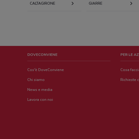
CALTAGIRONE
GIARRE
DOVECONVIENE
PER LE A
Cos'è DoveConviene
Cosa facc
Chi siamo
Richieste 
News e media
Lavora con noi