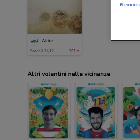
Elenco dei 
Atitur
Scade il 31/12
267 m
Altri volantini nelle vicinanze