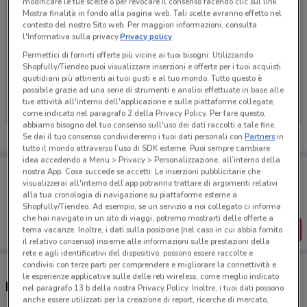
modificare le tue scelte o per revocare il consenso facendo clic sul link
Mostra finalità in fondo alla pagina web. Tali scelte avranno effetto nel
contesto del nostro Sito web. Per maggiori informazioni, consulta
l'Informativa sulla privacy.
Privacy policy
Permettici di fornirti offerte più vicine ai tuoi bisogni: Utilizzando
Shopfully/Tiendeo puoi visualizzare inserzioni e offerte per i tuoi acquisti
Ci dispiace, al momento non abbiamo pubblicato
quotidiani più attinenti ai tuoi gusti e al tuo mondo. Tutto questo è
volantini nella tua zona. Riprova più tardi.
possibile grazie ad una serie di strumenti e analisi effettuate in base alle
tue attività all'interno dell'applicazione e sulle piattaforme collegate,
come indicato nel paragrafo 2 della Privacy Policy. Per fare questo,
abbiamo bisogno del tuo consenso sull'uso dei dati raccolti a tale fine.
Se dai il tuo consenso condivideremo i tuoi dati personali con
Partners
in
tutto il mondo attraverso l’uso di SDK esterne. Puoi sempre cambiare
idea accedendo a Menu > Privacy > Personalizzazione, all’interno della
Porta DoveConviene sempre con te!
nostra App. Cosa succede se accetti: Le inserzioni pubblicitarie che
Puoi trovare le migliori offerte dei negozi vicino a te,
visualizzerai all'interno dell’app potranno trattare di argomenti relativi
salvarle e creare la tua lista del risparmio, comodamente
alla tua cronologia di navigazione su piattaforme esterne a
dal tuo cellulare.
Shopfully/Tiendeo. Ad esempio, se un servizio a noi collegato ci informa
che hai navigato in un sito di viaggi, potremo mostrarti delle offerte a
SCARICA L’APP
tema vacanze. Inoltre, i dati sulla posizione (nel caso in cui abbia fornito
il relativo consenso) insieme alle informazioni sulle prestazioni della
rete e agli identificativi del dispositivo, possono essere raccolte e
condivisi con terze parti per comprendere e migliorare la connettività e
le esperienze applicative sulle delle reti wireless, come meglio indicato
Negozi VoltaNatura a Sesto San Giovanni
nel paragrafo 13.b della nostra Privacy Policy. Inoltre, i tuoi dati possono
anche essere utilizzati per la creazione di report, ricerche di mercato,