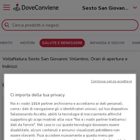
Sesto San Giovanni - 20099
MENTO
MOTORI
SALUTE E BENESSERE
INFANZIA E GIOCHI
ANI
VoltaNatura Sesto San Giovanni: Volantino, Orari di apertura e
Indirizzi
Continua senza accettare
Ultime offerte del volantino VoltaNatura
Ci importa della tua privacy
Noi e i nostri
1014
partner archiviamo e accediamo ai dati personali,
come i dati di navigazione gli o identificatori univoci, sul tuo dispositivo.
Selezionando Accetto, abiliti le tecnologie di tracciamento affinché
supportino gli scopi mostrati alla voce "Noi e i nostri partner trattiamo i
dati da fornire". Nel caso in cui queste tecnologie dovessero essere
disabilitate, alcuni contenuti e annunci visualizzati potrebbero non
essere rilevanti. Puoi accedere nuovamente a questo menu per