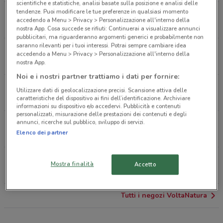
scientifiche e statistiche, analisi basate sulla posizione e analisi delle
tendenze. Puoi modificare le tue preferenze in qualsiasi momento
Via Rovani 84 Sesto San Giovanni
accedendo a Menu > Privacy > Personalizzazione all'interno della
819 m
nostra App. Cosa succede se rifiuti: Continuerai a visualizzare annunci
pubblicitari, ma riguarderanno argomenti generici e probabilmente non
saranno rilevanti per i tuoi interessi. Potrai sempre cambiare idea
Piazza Trento E Trieste 11 Sesto San Giovanni
accedendo a Menu > Privacy > Personalizzazione all'interno della
969 m
nostra App.
Noi e i nostri partner trattiamo i dati per fornire:
Viale Marelli 348 Sesto San Giovanni
Utilizzare dati di geolocalizzazione precisi. Scansione attiva delle
1.5 km
caratteristiche del dispositivo ai fini dell’identificazione. Archiviare
informazioni su dispositivo e/o accedervi. Pubblicità e contenuti
personalizzati, misurazione delle prestazioni dei contenuti e degli
annunci, ricerche sul pubblico, sviluppo di servizi.
Viale Monza 325 Milano
Elenco dei partner
2.2 km
Via Cesare Battisti 37 Cologno Monzese
Mostra finalità
Accetto
2.6 km
Tutti i negozi VoltaNatura