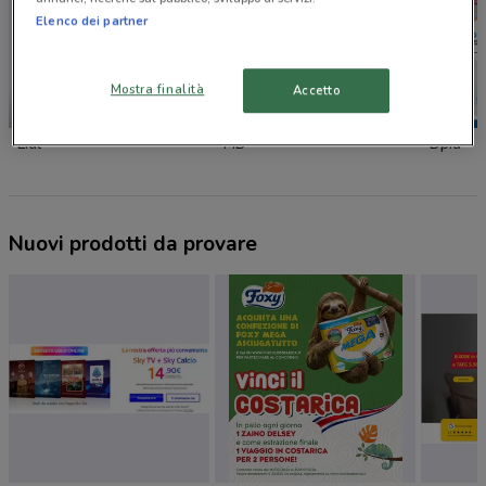
Elenco dei partner
Mostra finalità
Accetto
NUOVO
-2 GIORNI
Lidl
MD
Dpiu
Nuovi prodotti da provare