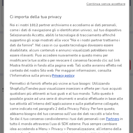
Continua senza accettare
Prix
Ci importa della tua privacy
Scade il 20/08
2.9 km
Noi e i nostri
1012
partner archiviamo e accediamo ai dati personali,
come i dati di navigazione gli o identificatori univoci, sul tuo dispositivo.
Selezionando Accetto, abiliti le tecnologie di tracciamento affinché
Porta DoveConviene sempre con te!
supportino gli scopi mostrati alla voce "Noi e i nostri partner trattiamo i
Puoi trovare le migliori offerte dei negozi vicino a te,
dati da fornire". Nel caso in cui queste tecnologie dovessero essere
salvarle e creare la tua lista del risparmio, comodamente
disabilitate, alcuni contenuti e annunci visualizzati potrebbero non
dal tuo cellulare.
essere rilevanti. Puoi accedere nuovamente a questo menu per
modificare le tue scelte o per revocare il consenso facendo clic sul link
SCARICA L’APP
Mostra finalità in fondo alla pagina web. Tali scelte avranno effetto nel
contesto del nostro Sito web. Per maggiori informazioni, consulta
l'Informativa sulla privacy.
Privacy policy
Permettici di fornirti offerte più vicine ai tuoi bisogni: Utilizzando
Shopfully/Tiendeo puoi visualizzare inserzioni e offerte per i tuoi acquisti
Supermercati Prix e orari
quotidiani più attinenti ai tuoi gusti e al tuo mondo. Tutto questo è
possibile grazie ad una serie di strumenti e analisi effettuate in base alle
tue attività all'interno dell'applicazione e sulle piattaforme collegate,
Via Arezzo, 7 Milano
come indicato nel paragrafo 2 della Privacy Policy. Per fare questo,
2.9 km
APERTO
abbiamo bisogno del tuo consenso sull'uso dei dati raccolti a tale fine.
Se dai il tuo consenso condivideremo i tuoi dati personali con
Partners
in
tutto il mondo attraverso l’uso di SDK esterne. Puoi sempre cambiare
Via G. Carducci, 6 Cologno Monzese
idea accedendo a Menu > Privacy > Personalizzazione, all’interno della