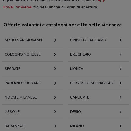
supermercato Prix
più vicino a casa tua? Scarica l’
app
DoveConviene
, troverai anche gli orari di apertura.
Offerte volantini e cataloghi per città nelle vicinanze
SESTO SAN GIOVANNI
CINISELLO BALSAMO
COLOGNO MONZESE
BRUGHERIO
SEGRATE
MONZA
PADERNO DUGNANO
CERNUSCO SUL NAVIGLIO
NOVATE MILANESE
CARUGATE
LISSONE
DESIO
BARANZATE
MILANO