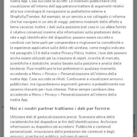
nostra App. Cosa succede se accetti: Le inserzioni pubblicitarie che
4.2 km
APERTO
visualizzerai all'interno dell’app potranno trattare di argomenti relativi
alla tua cronologia di navigazione su piattaforme esterne a
Shopfully/Tiendeo. Ad esempio, se un servizio a noi collegato ci informa
Via Giotto Monza
che hai navigato in un sito di viaggi, potremo mostrarti delle offerte a
5.6 km
APERTO
tema vacanze. Inoltre, i dati sulla posizione (nel caso in cui abbia fornito
il relativo consenso) insieme alle informazioni sulle prestazioni della
rete e agli identificativi del dispositivo, possono essere raccolte e
Corso Matteotti 15 Seregno
condivisi con terze parti per comprendere e migliorare la connettività e
12.6 km
APERTO
le esperienze applicative sulle delle reti wireless, come meglio indicato
nel paragrafo 13.b della nostra Privacy Policy. Inoltre, i tuoi dati possono
anche essere utilizzati per la creazione di report, ricerche di mercato,
Via Liguria, 23 Peschiera Borromeo
scientifiche e statistiche, analisi basate sulla posizione e analisi delle
tendenze. Puoi modificare le tue preferenze in qualsiasi momento
13.7 km
APERTO
accedendo a Menu > Privacy > Personalizzazione all'interno della
nostra App. Cosa succede se rifiuti: Continuerai a visualizzare annunci
pubblicitari, ma riguarderanno argomenti generici e probabilmente non
Tutti i negozi Prix
saranno rilevanti per i tuoi interessi. Potrai sempre cambiare idea
accedendo a Menu > Privacy > Personalizzazione all'interno della
nostra App.
Altri volantini nelle vicinanze
Noi e i nostri partner trattiamo i dati per fornire:
Utilizzare dati di geolocalizzazione precisi. Scansione attiva delle
caratteristiche del dispositivo ai fini dell’identificazione. Archiviare
informazioni su dispositivo e/o accedervi. Pubblicità e contenuti
personalizzati, misurazione delle prestazioni dei contenuti e degli
annunci, ricerche sul pubblico, sviluppo di servizi.