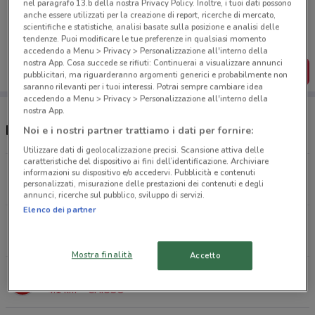
nel paragrafo 13.b della nostra Privacy Policy. Inoltre, i tuoi dati possono
Porta DoveConviene sempre con te!
anche essere utilizzati per la creazione di report, ricerche di mercato,
Puoi trovare le migliori offerte dei negozi vicino a te,
scientifiche e statistiche, analisi basate sulla posizione e analisi delle
salvarle e creare la tua lista del risparmio, comodamente
tendenze. Puoi modificare le tue preferenze in qualsiasi momento
dal tuo cellulare.
accedendo a Menu > Privacy > Personalizzazione all'interno della
nostra App. Cosa succede se rifiuti: Continuerai a visualizzare annunci
SCARICA L’APP
pubblicitari, ma riguarderanno argomenti generici e probabilmente non
saranno rilevanti per i tuoi interessi. Potrai sempre cambiare idea
accedendo a Menu > Privacy > Personalizzazione all'interno della
nostra App.
Negozi PENNY a Sesto San Giovanni
Noi e i nostri partner trattiamo i dati per fornire:
Utilizzare dati di geolocalizzazione precisi. Scansione attiva delle
caratteristiche del dispositivo ai fini dell’identificazione. Archiviare
Via Wolfgang Amadeus Mozart Cologno Monzese
informazioni su dispositivo e/o accedervi. Pubblicità e contenuti
personalizzati, misurazione delle prestazioni dei contenuti e degli
3.6 km
CHIUSO
annunci, ricerche sul pubblico, sviluppo di servizi.
Elenco dei partner
Via Stamira D'Ancona, 28 Milano
3.9 km
CHIUSO
Mostra finalità
Accetto
Viale Padova, 166 Milano
4.1 km
CHIUSO