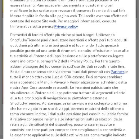
disabilitate, alcuni contenuti e annunci visualizzati potrebbero non
essere rilevanti. Puoi accedere nuovamente a questo menu per
modificare le tue scelte o per revocare il consenso facendo clic sul link
-3 GIORNI
-3 GIORNI
Mostra finalità in fondo alla pagina web. Tali scelte avranno effetto nel
contesto del nostro Sito web. Per maggiori informazioni, consulta
PENNY
PENNY
l'Informativa sulla privacy.
Privacy policy
Permettici di fornirti offerte più vicine ai tuoi bisogni: Utilizzando
Scade mercoledì
5.6 km
Scade mercoledì
4.1 km
Shopfully/Tiendeo puoi visualizzare inserzioni e offerte per i tuoi acquisti
quotidiani più attinenti ai tuoi gusti e al tuo mondo. Tutto questo è
possibile grazie ad una serie di strumenti e analisi effettuate in base alle
tue attività all'interno dell'applicazione e sulle piattaforme collegate,
come indicato nel paragrafo 2 della Privacy Policy. Per fare questo,
abbiamo bisogno del tuo consenso sull'uso dei dati raccolti a tale fine.
Se dai il tuo consenso condivideremo i tuoi dati personali con
Partners
in
tutto il mondo attraverso l’uso di SDK esterne. Puoi sempre cambiare
idea accedendo a Menu > Privacy > Personalizzazione, all’interno della
nostra App. Cosa succede se accetti: Le inserzioni pubblicitarie che
visualizzerai all'interno dell’app potranno trattare di argomenti relativi
alla tua cronologia di navigazione su piattaforme esterne a
-3 GIORNI
Shopfully/Tiendeo. Ad esempio, se un servizio a noi collegato ci informa
che hai navigato in un sito di viaggi, potremo mostrarti delle offerte a
PENNY
tema vacanze. Inoltre, i dati sulla posizione (nel caso in cui abbia fornito
il relativo consenso) insieme alle informazioni sulle prestazioni della
Scade mercoledì
4.1 km
rete e agli identificativi del dispositivo, possono essere raccolte e
condivisi con terze parti per comprendere e migliorare la connettività e
le esperienze applicative sulle delle reti wireless, come meglio indicato