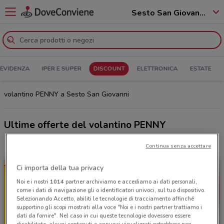
Sesto San Giovanni - 20099
 EVIDENZA
IPER E SUPER
DISCOUNT
ELETTRONICA
ESTATE
volantino PENNY a Sesto San Giovanni
Ultime offerte del volantino PENNY
Continua senza accettare
Ci importa della tua privacy
Noi e i nostri
1014
partner archiviamo e accediamo ai dati personali,
come i dati di navigazione gli o identificatori univoci, sul tuo dispositivo.
Selezionando Accetto, abiliti le tecnologie di tracciamento affinché
supportino gli scopi mostrati alla voce "Noi e i nostri partner trattiamo i
dati da fornire". Nel caso in cui queste tecnologie dovessero essere