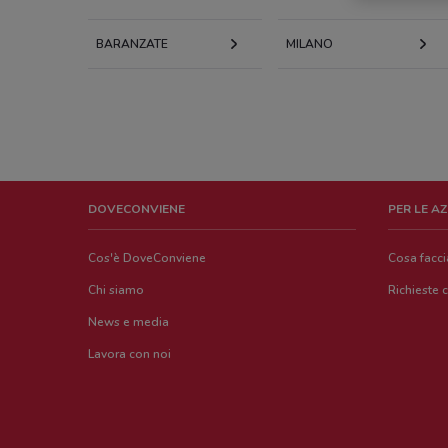
BARANZATE
MILANO
DOVECONVIENE
PER LE A
Cos'è DoveConviene
Cosa facc
Chi siamo
Richieste 
News e media
Lavora con noi