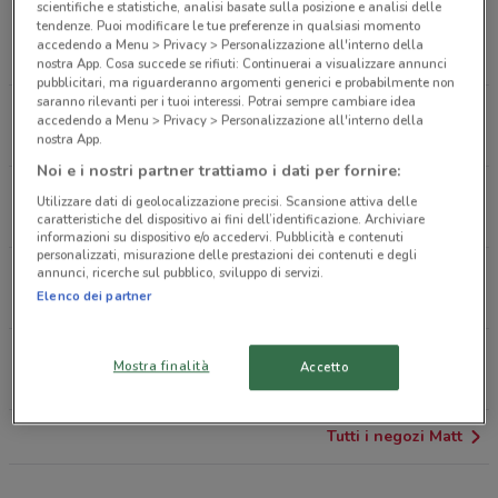
Viale Fulvio Testi Angolo Via Giuseppe Sirtori
scientifiche e statistiche, analisi basate sulla posizione e analisi delle
tendenze. Puoi modificare le tue preferenze in qualsiasi momento
Cinisello Balsamo
accedendo a Menu > Privacy > Personalizzazione all'interno della
1.5 km
CHIUSO
nostra App. Cosa succede se rifiuti: Continuerai a visualizzare annunci
pubblicitari, ma riguarderanno argomenti generici e probabilmente non
saranno rilevanti per i tuoi interessi. Potrai sempre cambiare idea
Viale Brianza, 2 Cinisello Balsamo
accedendo a Menu > Privacy > Personalizzazione all'interno della
1.6 km
CHIUSO
nostra App.
Noi e i nostri partner trattiamo i dati per fornire:
Viale Monza, 289 Milano
Utilizzare dati di geolocalizzazione precisi. Scansione attiva delle
2.6 km
CHIUSO
caratteristiche del dispositivo ai fini dell’identificazione. Archiviare
informazioni su dispositivo e/o accedervi. Pubblicità e contenuti
personalizzati, misurazione delle prestazioni dei contenuti e degli
annunci, ricerche sul pubblico, sviluppo di servizi.
Viale Monza, 241 Milano
Elenco dei partner
3.1 km
CHIUSO
Via Giovanni Guareschi, 9 Vimodrone
Mostra finalità
Accetto
3.6 km
CHIUSO
Tutti i negozi Matt