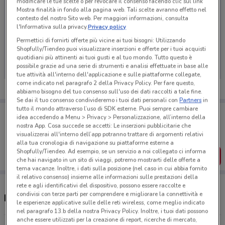
modificare le tue scelte o per revocare il consenso facendo clic sul link
Mostra finalità in fondo alla pagina web. Tali scelte avranno effetto nel
contesto del nostro Sito web. Per maggiori informazioni, consulta
l'Informativa sulla privacy.
Privacy policy
Ci dispiace, al momento non abbiamo pubblicato
Permettici di fornirti offerte più vicine ai tuoi bisogni: Utilizzando
Shopfully/Tiendeo puoi visualizzare inserzioni e offerte per i tuoi acquisti
volantini nella tua zona. Riprova più tardi.
quotidiani più attinenti ai tuoi gusti e al tuo mondo. Tutto questo è
possibile grazie ad una serie di strumenti e analisi effettuate in base alle
tue attività all'interno dell'applicazione e sulle piattaforme collegate,
come indicato nel paragrafo 2 della Privacy Policy. Per fare questo,
abbiamo bisogno del tuo consenso sull'uso dei dati raccolti a tale fine.
Se dai il tuo consenso condivideremo i tuoi dati personali con
Partners
in
tutto il mondo attraverso l’uso di SDK esterne. Puoi sempre cambiare
Porta DoveConviene sempre con te!
idea accedendo a Menu > Privacy > Personalizzazione, all’interno della
Puoi trovare le migliori offerte dei negozi vicino a te,
nostra App. Cosa succede se accetti: Le inserzioni pubblicitarie che
salvarle e creare la tua lista del risparmio, comodamente
visualizzerai all'interno dell’app potranno trattare di argomenti relativi
dal tuo cellulare.
alla tua cronologia di navigazione su piattaforme esterne a
Shopfully/Tiendeo. Ad esempio, se un servizio a noi collegato ci informa
SCARICA L’APP
che hai navigato in un sito di viaggi, potremo mostrarti delle offerte a
tema vacanze. Inoltre, i dati sulla posizione (nel caso in cui abbia fornito
il relativo consenso) insieme alle informazioni sulle prestazioni della
rete e agli identificativi del dispositivo, possono essere raccolte e
condivisi con terze parti per comprendere e migliorare la connettività e
Negozi Matt a Sesto San Giovanni
le esperienze applicative sulle delle reti wireless, come meglio indicato
nel paragrafo 13.b della nostra Privacy Policy. Inoltre, i tuoi dati possono
anche essere utilizzati per la creazione di report, ricerche di mercato,