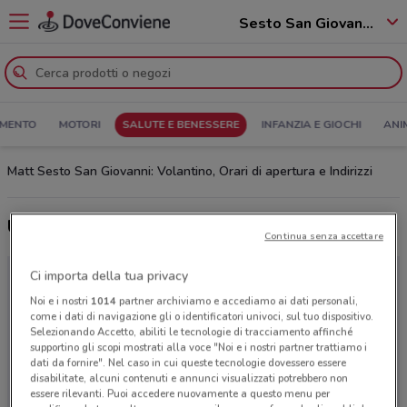
Sesto San Giovanni - 20099
MENTO
MOTORI
SALUTE E BENESSERE
INFANZIA E GIOCHI
ANI
Matt Sesto San Giovanni: Volantino, Orari di apertura e Indirizzi
Ultime offerte del volantino Matt
Continua senza accettare
Ci importa della tua privacy
Noi e i nostri
1014
partner archiviamo e accediamo ai dati personali,
come i dati di navigazione gli o identificatori univoci, sul tuo dispositivo.
Selezionando Accetto, abiliti le tecnologie di tracciamento affinché
supportino gli scopi mostrati alla voce "Noi e i nostri partner trattiamo i
dati da fornire". Nel caso in cui queste tecnologie dovessero essere
disabilitate, alcuni contenuti e annunci visualizzati potrebbero non
essere rilevanti. Puoi accedere nuovamente a questo menu per