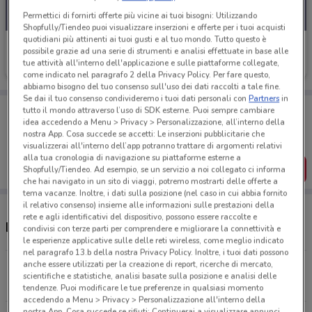
Permettici di fornirti offerte più vicine ai tuoi bisogni: Utilizzando
Shopfully/Tiendeo puoi visualizzare inserzioni e offerte per i tuoi acquisti
quotidiani più attinenti ai tuoi gusti e al tuo mondo. Tutto questo è
FarmaFree
possibile grazie ad una serie di strumenti e analisi effettuate in base alle
tue attività all'interno dell'applicazione e sulle piattaforme collegate,
Scade il 23/08
5.6 km
come indicato nel paragrafo 2 della Privacy Policy. Per fare questo,
abbiamo bisogno del tuo consenso sull'uso dei dati raccolti a tale fine.
Se dai il tuo consenso condivideremo i tuoi dati personali con
Partners
in
Porta DoveConviene sempre con te!
tutto il mondo attraverso l’uso di SDK esterne. Puoi sempre cambiare
Puoi trovare le migliori offerte dei negozi vicino a te,
idea accedendo a Menu > Privacy > Personalizzazione, all’interno della
salvarle e creare la tua lista del risparmio, comodamente
nostra App. Cosa succede se accetti: Le inserzioni pubblicitarie che
dal tuo cellulare.
visualizzerai all'interno dell’app potranno trattare di argomenti relativi
alla tua cronologia di navigazione su piattaforme esterne a
SCARICA L’APP
Shopfully/Tiendeo. Ad esempio, se un servizio a noi collegato ci informa
che hai navigato in un sito di viaggi, potremo mostrarti delle offerte a
tema vacanze. Inoltre, i dati sulla posizione (nel caso in cui abbia fornito
il relativo consenso) insieme alle informazioni sulle prestazioni della
rete e agli identificativi del dispositivo, possono essere raccolte e
Negozi FarmaFree a Sesto San Giovanni
condivisi con terze parti per comprendere e migliorare la connettività e
le esperienze applicative sulle delle reti wireless, come meglio indicato
nel paragrafo 13.b della nostra Privacy Policy. Inoltre, i tuoi dati possono
anche essere utilizzati per la creazione di report, ricerche di mercato,
Via Gramsci Cormano
scientifiche e statistiche, analisi basate sulla posizione e analisi delle
5.6 km
tendenze. Puoi modificare le tue preferenze in qualsiasi momento
accedendo a Menu > Privacy > Personalizzazione all'interno della
nostra App. Cosa succede se rifiuti: Continuerai a visualizzare annunci