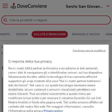
Sesto San Giovanni - 20099
MENTO
MOTORI
SALUTE E BENESSERE
INFANZIA E GIOCHI
ANI
FarmaFree Sesto San Giovanni: Volantino, Orari di apertura e
Continua senza accettare
Indirizzi
Ci importa della tua privacy
Ultime offerte del volantino FarmaFree
Noi e i nostri
1012
partner archiviamo e accediamo ai dati personali,
come i dati di navigazione gli o identificatori univoci, sul tuo dispositivo.
Selezionando Accetto, abiliti le tecnologie di tracciamento affinché
supportino gli scopi mostrati alla voce "Noi e i nostri partner trattiamo i
dati da fornire". Nel caso in cui queste tecnologie dovessero essere
disabilitate, alcuni contenuti e annunci visualizzati potrebbero non
essere rilevanti. Puoi accedere nuovamente a questo menu per
modificare le tue scelte o per revocare il consenso facendo clic sul link
Mostra finalità in fondo alla pagina web. Tali scelte avranno effetto nel
contesto del nostro Sito web. Per maggiori informazioni, consulta
l'Informativa sulla privacy.
Privacy policy