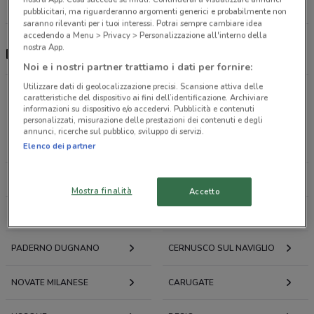
Tutti i negozi FarmaFree
pubblicitari, ma riguarderanno argomenti generici e probabilmente non
saranno rilevanti per i tuoi interessi. Potrai sempre cambiare idea
accedendo a Menu > Privacy > Personalizzazione all'interno della
nostra App.
FarmaFree, offerte e negozi
Noi e i nostri partner trattiamo i dati per fornire:
Utilizzare dati di geolocalizzazione precisi. Scansione attiva delle
caratteristiche del dispositivo ai fini dell’identificazione. Archiviare
Offerte volantini e cataloghi per città nelle vicinanze
informazioni su dispositivo e/o accedervi. Pubblicità e contenuti
personalizzati, misurazione delle prestazioni dei contenuti e degli
annunci, ricerche sul pubblico, sviluppo di servizi.
SESTO SAN GIOVANNI
CINISELLO BALSAMO
Elenco dei partner
COLOGNO MONZESE
BRUGHERIO
Mostra finalità
Accetto
SEGRATE
MONZA
PADERNO DUGNANO
CERNUSCO SUL NAVIGLIO
NOVATE MILANESE
CARUGATE