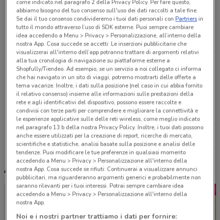
come indicato nel paragrafo 2 della Privacy Policy. Per fare questo,
8.4 km
CHIUSO
abbiamo bisogno del tuo consenso sull'uso dei dati raccolti a tale fine.
Se dai il tuo consenso condivideremo i tuoi dati personali con
Partners
in
tutto il mondo attraverso l’uso di SDK esterne. Puoi sempre cambiare
Via Bengasi, 8 Desio
idea accedendo a Menu > Privacy > Personalizzazione, all’interno della
8.9 km
CHIUSO
nostra App. Cosa succede se accetti: Le inserzioni pubblicitarie che
visualizzerai all'interno dell’app potranno trattare di argomenti relativi
alla tua cronologia di navigazione su piattaforme esterne a
Via Per Seregno, 30 Desio
Shopfully/Tiendeo. Ad esempio, se un servizio a noi collegato ci informa
9.7 km
CHIUSO
che hai navigato in un sito di viaggi, potremo mostrarti delle offerte a
tema vacanze. Inoltre, i dati sulla posizione (nel caso in cui abbia fornito
il relativo consenso) insieme alle informazioni sulle prestazioni della
Via Karl Marx, 10 Desio
rete e agli identificativi del dispositivo, possono essere raccolte e
condivisi con terze parti per comprendere e migliorare la connettività e
10 km
CHIUSO
le esperienze applicative sulle delle reti wireless, come meglio indicato
nel paragrafo 13.b della nostra Privacy Policy. Inoltre, i tuoi dati possono
Tutti i negozi Dpiu
anche essere utilizzati per la creazione di report, ricerche di mercato,
scientifiche e statistiche, analisi basate sulla posizione e analisi delle
tendenze. Puoi modificare le tue preferenze in qualsiasi momento
accedendo a Menu > Privacy > Personalizzazione all'interno della
Altri volantini nelle vicinanze
nostra App. Cosa succede se rifiuti: Continuerai a visualizzare annunci
pubblicitari, ma riguarderanno argomenti generici e probabilmente non
saranno rilevanti per i tuoi interessi. Potrai sempre cambiare idea
accedendo a Menu > Privacy > Personalizzazione all'interno della
nostra App.
Noi e i nostri partner trattiamo i dati per fornire: