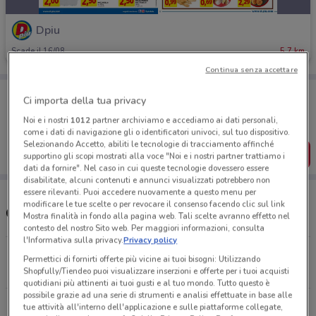
Dpiu
Scade il 16/08
5.7 km
Continua senza accettare
Porta DoveConviene sempre con te!
Ci importa della tua privacy
Puoi trovare le migliori offerte dei negozi vicino a te,
salvarle e creare la tua lista del risparmio, comodamente
Noi e i nostri
1012
partner archiviamo e accediamo ai dati personali,
dal tuo cellulare.
come i dati di navigazione gli o identificatori univoci, sul tuo dispositivo.
Selezionando Accetto, abiliti le tecnologie di tracciamento affinché
SCARICA L’APP
supportino gli scopi mostrati alla voce "Noi e i nostri partner trattiamo i
dati da fornire". Nel caso in cui queste tecnologie dovessero essere
disabilitate, alcuni contenuti e annunci visualizzati potrebbero non
essere rilevanti. Puoi accedere nuovamente a questo menu per
modificare le tue scelte o per revocare il consenso facendo clic sul link
Orari e Negozi Dpiù
Mostra finalità in fondo alla pagina web. Tali scelte avranno effetto nel
contesto del nostro Sito web. Per maggiori informazioni, consulta
l'Informativa sulla privacy.
Privacy policy
Viale Europa, 28 Brugherio
Permettici di fornirti offerte più vicine ai tuoi bisogni: Utilizzando
5.7 km
CHIUSO
Shopfully/Tiendeo puoi visualizzare inserzioni e offerte per i tuoi acquisti
quotidiani più attinenti ai tuoi gusti e al tuo mondo. Tutto questo è
possibile grazie ad una serie di strumenti e analisi effettuate in base alle
Viale Della Repubblica, 25 Lissone
tue attività all'interno dell'applicazione e sulle piattaforme collegate,