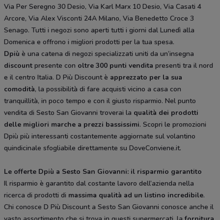
Via Per Seregno 30 Desio, Via Karl Marx 10 Desio, Via Casati 4
Arcore, Via Alex Visconti 24A Milano, Via Benedetto Croce 3
Senago. Tutti i negozi sono aperti tutti i giorni dal Lunedì alla
Domenica e offrono i migliori prodotti per la tua spesa.
Dpiù
è una catena di negozi specializzati uniti da un’insegna
discount
presente con
oltre 300 punti vendita
presenti tra il nord
e il centro Italia. D Più Discount è
apprezzato per la sua
comodità
, la possibilità di fare acquisti vicino a casa con
tranquillità, in poco tempo e con il giusto risparmio. Nel punto
vendita di Sesto San Giovanni troverai la
qualità dei prodotti
delle migliori marche a prezzi bassissimi
. Scopri le promozioni
Dpiù più interessanti costantemente aggiornate sul volantino
quindicinale sfogliabile direttamente su DoveConviene.it.
Le offerte Dpiù a Sesto San Giovanni: il risparmio garantito
Il risparmio è garantito dal costante lavoro dell’azienda nella
ricerca di prodotti di
massima qualità ad un listino incredibile
.
Chi conosce D Più Discount a Sesto San Giovanni conosce anche il
vasto assortimento che si trova in questi supermercati, la
fornitura