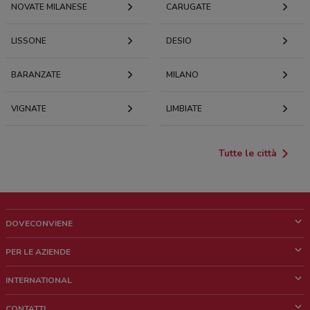
NOVATE MILANESE
CARUGATE
LISSONE
DESIO
BARANZATE
MILANO
VIGNATE
LIMBIATE
Tutte le città
DOVECONVIENE
Cos'è DoveConviene
PER LE AZIENDE
Chi siamo
Cosa facciamo
INTERNATIONAL
News e media
Richieste commerciali e marketing
Brazil
CONTATTI