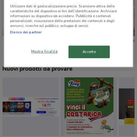
Utilizzare dati di geolocalizzazione precisi. Scansione attiva delle
caratteristiche del dispositivo ai fini dell’identificazione. Archiviare
informazioni su dispositivo e/o accedervi. Pubblicità e contenuti
personalizzati, misurazione delle prestazioni dei contenuti e degli
annunci, ricerche sul pubblico, sviluppo di servizi.
-2 GIORNI
-2 GIORNI
Elenco dei partner
Unieuro
Iper La grande i
Il Gigan
Mostra finalità
Accetto
Nuovi prodotti da provare