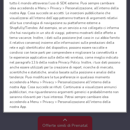
tutto il mondo attraverso l’uso di SDK esterne. Puoi sempre cambiare
idea accedendo a Menu > Privacy > Personalizzazione, all’interno della
nostra App. Cosa succede se accetti: Le inserzioni pubblicitarie che
visualizzerai all'interno dell’app potranno trattare di argomenti relativi
alla tua cronologia di navigazione su piattaforme esterne a
Shopfully/Tiendeo. Ad esempio, se un servizio a noi collegato ci informa
che hai navigato in un sito di viaggi, potremo mostrarti delle offerte a
tema vacanze. Inoltre, i dati sulla posizione (nel caso in cui abbia fornito
il relativo consenso) insieme alle informazioni sulle prestazioni della
rete e agli identificativi del dispositivo, possono essere raccolte e
condivisi con terze parti per comprendere e migliorare la connettività e
le esperienze applicative sulle delle reti wireless, come meglio indicato
nel paragrafo 13.b della nostra Privacy Policy. Inoltre, i tuoi dati possono
anche essere utilizzati per la creazione di report, ricerche di mercato,
scientifiche e statistiche, analisi basate sulla posizione e analisi delle
tendenze. Puoi modificare le tue preferenze in qualsiasi momento
accedendo a Menu > Privacy > Personalizzazione all'interno della
nostra App. Cosa succede se rifiuti: Continuerai a visualizzare annunci
pubblicitari, ma riguarderanno argomenti generici e probabilmente non
saranno rilevanti per i tuoi interessi. Potrai sempre cambiare idea
accedendo a Menu > Privacy > Personalizzazione all'interno della
nostra App.
Noi e i nostri partner trattiamo i dati per fornire:
Utilizzare dati di geolocalizzazione precisi. Scansione attiva delle
Offerte simili di Prenatal
caratteristiche del dispositivo ai fini dell’identificazione. Archiviare