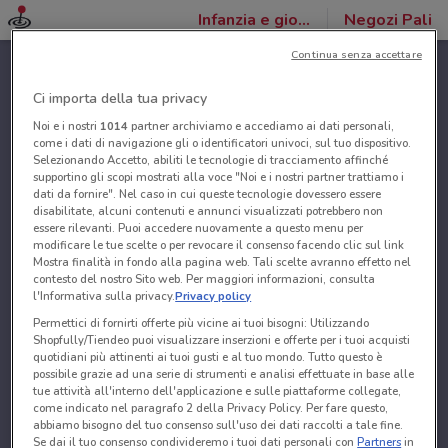
Infanzia e giochi
Negozi Pali
Continua senza accettare
Ci importa della tua privacy
Noi e i nostri
1014
partner archiviamo e accediamo ai dati personali,
come i dati di navigazione gli o identificatori univoci, sul tuo dispositivo.
Selezionando Accetto, abiliti le tecnologie di tracciamento affinché
supportino gli scopi mostrati alla voce "Noi e i nostri partner trattiamo i
dati da fornire". Nel caso in cui queste tecnologie dovessero essere
disabilitate, alcuni contenuti e annunci visualizzati potrebbero non
essere rilevanti. Puoi accedere nuovamente a questo menu per
modificare le tue scelte o per revocare il consenso facendo clic sul link
Mostra finalità in fondo alla pagina web. Tali scelte avranno effetto nel
contesto del nostro Sito web. Per maggiori informazioni, consulta
l'Informativa sulla privacy.
Privacy policy
Permettici di fornirti offerte più vicine ai tuoi bisogni: Utilizzando
Shopfully/Tiendeo puoi visualizzare inserzioni e offerte per i tuoi acquisti
quotidiani più attinenti ai tuoi gusti e al tuo mondo. Tutto questo è
possibile grazie ad una serie di strumenti e analisi effettuate in base alle
tue attività all'interno dell'applicazione e sulle piattaforme collegate,
come indicato nel paragrafo 2 della Privacy Policy. Per fare questo,
abbiamo bisogno del tuo consenso sull'uso dei dati raccolti a tale fine.
Se dai il tuo consenso condivideremo i tuoi dati personali con
Partners
in