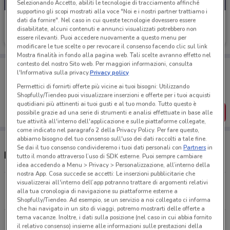
Selezionando Accetto, abiliti le tecnologie di tracciamento affinché
supportino gli scopi mostrati alla voce "Noi e i nostri partner trattiamo i
dati da fornire". Nel caso in cui queste tecnologie dovessero essere
Pali
disabilitate, alcuni contenuti e annunci visualizzati potrebbero non
Scade il 31/12
3.2 km
essere rilevanti. Puoi accedere nuovamente a questo menu per
modificare le tue scelte o per revocare il consenso facendo clic sul link
Mostra finalità in fondo alla pagina web. Tali scelte avranno effetto nel
contesto del nostro Sito web. Per maggiori informazioni, consulta
Porta DoveConviene sempre con te!
l'Informativa sulla privacy.
Privacy policy
Puoi trovare le migliori offerte dei negozi vicino a te,
salvarle e creare la tua lista del risparmio, comodamente
Permettici di fornirti offerte più vicine ai tuoi bisogni: Utilizzando
dal tuo cellulare.
Shopfully/Tiendeo puoi visualizzare inserzioni e offerte per i tuoi acquisti
quotidiani più attinenti ai tuoi gusti e al tuo mondo. Tutto questo è
SCARICA L’APP
possibile grazie ad una serie di strumenti e analisi effettuate in base alle
tue attività all'interno dell'applicazione e sulle piattaforme collegate,
come indicato nel paragrafo 2 della Privacy Policy. Per fare questo,
abbiamo bisogno del tuo consenso sull'uso dei dati raccolti a tale fine.
Se dai il tuo consenso condivideremo i tuoi dati personali con
Partners
in
Negozi Pali a San Severo
tutto il mondo attraverso l’uso di SDK esterne. Puoi sempre cambiare
idea accedendo a Menu > Privacy > Personalizzazione, all’interno della
nostra App. Cosa succede se accetti: Le inserzioni pubblicitarie che
visualizzerai all'interno dell’app potranno trattare di argomenti relativi
S.S 16 Per Foggia Km. 648 San Severo
alla tua cronologia di navigazione su piattaforme esterne a
3.2 km
Shopfully/Tiendeo. Ad esempio, se un servizio a noi collegato ci informa
che hai navigato in un sito di viaggi, potremo mostrarti delle offerte a
tema vacanze. Inoltre, i dati sulla posizione (nel caso in cui abbia fornito
S.S 16 PER FOGGIA - KM. 648 San Severo
il relativo consenso) insieme alle informazioni sulle prestazioni della