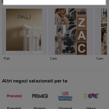
Nuovi prodotti da provare
Pali
Cam
Cam
Altri negozi selezionati per te
Prenatal
Primigi
Original
Idexe