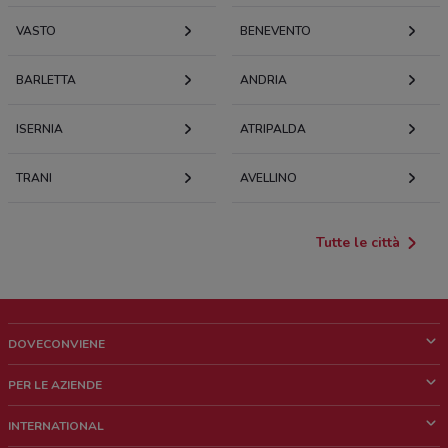
VASTO
BENEVENTO
BARLETTA
ANDRIA
ISERNIA
ATRIPALDA
TRANI
AVELLINO
Tutte le città
DOVECONVIENE
Cos'è DoveConviene
PER LE AZIENDE
Chi siamo
Cosa facciamo
INTERNATIONAL
News e media