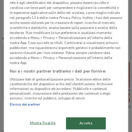
23.2 km
rete e agli identificativi del dispositivo, possono essere raccolte e
condivisi con terze parti per comprendere e migliorare la connettività e
le esperienze applicative sulle delle reti wireless, come meglio indicato
Tutti i negozi Pali
nel paragrafo 13.b della nostra Privacy Policy. Inoltre, i tuoi dati possono
anche essere utilizzati per la creazione di report, ricerche di mercato,
scientifiche e statistiche, analisi basate sulla posizione e analisi delle
tendenze. Puoi modificare le tue preferenze in qualsiasi momento
Altri volantini nelle vicinanze
accedendo a Menu > Privacy > Personalizzazione all'interno della
nostra App. Cosa succede se rifiuti: Continuerai a visualizzare annunci
pubblicitari, ma riguarderanno argomenti generici e probabilmente non
saranno rilevanti per i tuoi interessi. Potrai sempre cambiare idea
accedendo a Menu > Privacy > Personalizzazione all'interno della
nostra App.
Noi e i nostri partner trattiamo i dati per fornire:
Utilizzare dati di geolocalizzazione precisi. Scansione attiva delle
caratteristiche del dispositivo ai fini dell’identificazione. Archiviare
informazioni su dispositivo e/o accedervi. Pubblicità e contenuti
personalizzati, misurazione delle prestazioni dei contenuti e degli
annunci, ricerche sul pubblico, sviluppo di servizi.
Elenco dei partner
Prenatal
Primigi
Original
Mostra finalità
Accetto