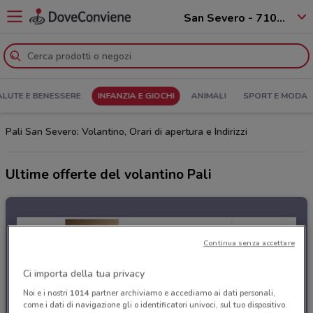
San Severo - 71016
ALUTE E BENESSERE
INFANZIA E GIOCHI
ANIMALI
SPORT E MODA
Pali San Severo: Volantino, Orari di apertura e Indirizzi
Ultime offerte del volantino Pali
Continua senza accettare
Ci importa della tua privacy
Noi e i nostri
1014
partner archiviamo e accediamo ai dati personali,
come i dati di navigazione gli o identificatori univoci, sul tuo dispositivo.