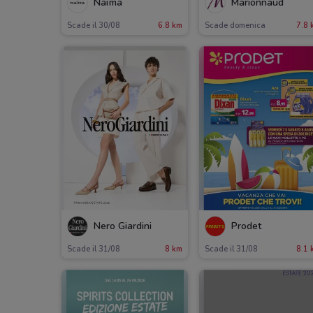
Naïma
Marionnaud
Scade il 30/08
6.8 km
Scade domenica
7.8 
Nero Giardini
Prodet
Scade il 31/08
8 km
Scade il 31/08
8.1 