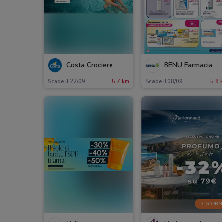
Costa Crociere
BENU Farmacia
Scade il 22/09
5.7 km
Scade il 08/09
5.8 
-3 GIORN