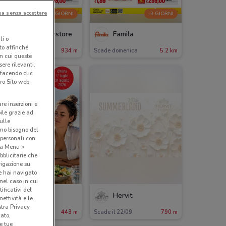
ua senza accettare
-3 GIORNI
-3 GIORNI
Famila Superstore
Famila
li o
nto affinché
cade domenica
934 m
Scade domenica
5.2 km
in cui queste
ere rilevanti.
 facendo clic
ro Sito web.
are inserzioni e
bile grazie ad
sulle
amo bisogno del
 personali con
o a Menu >
bblicitarie che
vigazione su
e hai navigato
(nel caso in cui
ificativi del
Unilife
Hervit
ettività e le
stra Privacy
ade il 31/08
443 m
Scade il 22/09
790 m
cato,
e tue