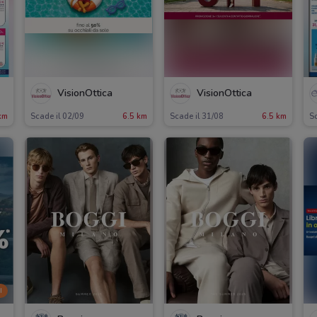
VisionOttica
VisionOttica
km
Scade il 02/09
6.5 km
Scade il 31/08
6.5 km
S
I