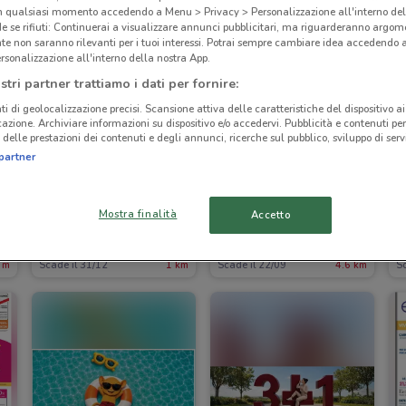
in qualsiasi momento accedendo a Menu > Privacy > Personalizzazione all'interno del
 se rifiuti: Continuerai a visualizzare annunci pubblicitari, ma riguarderanno argome
te non saranno rilevanti per i tuoi interessi. Potrai sempre cambiare idea accedendo
rsonalizzazione all'interno della nostra App.
stri partner trattiamo i dati per fornire:
ti di geolocalizzazione precisi. Scansione attiva delle caratteristiche del dispositivo ai 
icazione. Archiviare informazioni su dispositivo e/o accedervi. Pubblicità e contenuti per
delle prestazioni dei contenuti e degli annunci, ricerche sul pubblico, sviluppo di servi
partner
Mostra finalità
Accetto
o Convenienza
TIM
Valleverde
 m
Scade il 31/12
1 km
Scade il 22/09
4.6 km
Sc