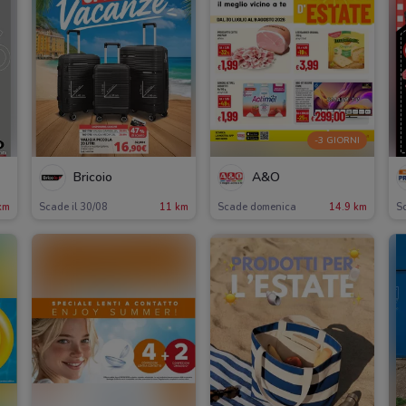
-3 GIORNI
Bricoio
A&O
km
Scade il 30/08
11 km
Scade domenica
14.9 km
Sc