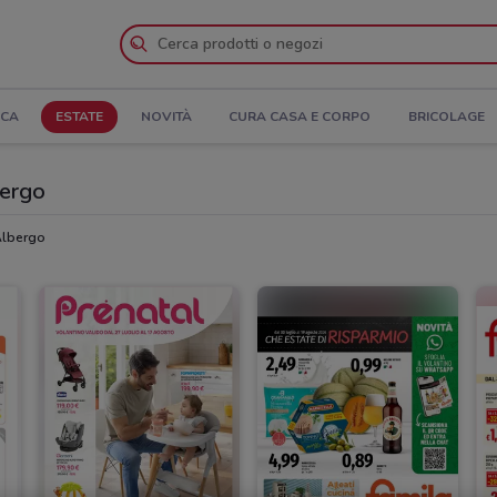
ICA
ESTATE
NOVITÀ
CURA CASA E CORPO
BRICOLAGE
bergo
Albergo