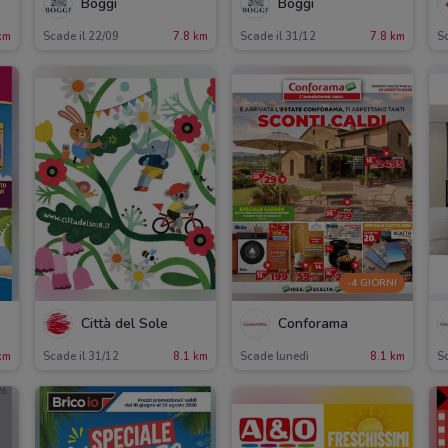
Boggi
Boggi
km
Scade il 22/09
7.8 km
Scade il 31/12
7.8 km
Sc
-4 GIORNI
Città del Sole
Conforama
km
Scade il 31/12
8.1 km
Scade lunedì
8.1 km
Sc