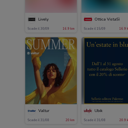
Lively
Ottica VistaSì
Scade il 30/09
16.9 km
Scade il 15/09
16.9 
Valtur
Ubik
Scade il 31/08
20 km
Scade il 31/08
20.9 