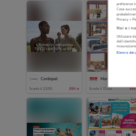
preferenze 
Cosa succede
probabilmen
Privacy > Pe
Noi e i no
Utilizzare da
dell’identif
misurazione 
Elenco dei 
Conbipel
Mond
Scade il 22/09
884 m
Scade il 31/08
946