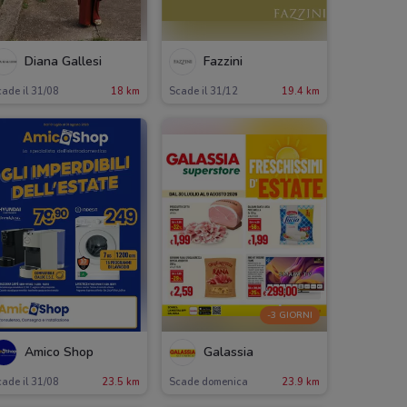
Diana Gallesi
Fazzini
ade il 31/08
18 km
Scade il 31/12
19.4 km
-3 GIORNI
Amico Shop
Galassia
ade il 31/08
23.5 km
Scade domenica
23.9 km