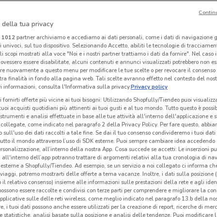
Contin
 della tua privacy
Prenatal
Famila
i
1012
partner archiviamo e accediamo ai dati personali, come i dati di navigazione g
ri univoci, sul tuo dispositivo. Selezionando Accetto, abiliti le tecnologie di tracciame
km
Scade il 17/08
8.1 km
Scade il 19/08
20.2 km
S
li scopi mostrati alla voce "Noi e i nostri partner trattiamo i dati da fornire". Nel caso 
ovessero essere disabilitate, alcuni contenuti e annunci visualizzati potrebbero non ess
re nuovamente a questo menu per modificare le tue scelte o per revocare il consenso
tra finalità in fondo alla pagina web. Tali scelte avranno effetto nel contesto del nost
 informazioni, consulta l'Informativa sulla privacy.
Privacy policy
i fornirti offerte più vicine ai tuoi bisogni: Utilizzando Shopfully/Tiendeo puoi visualizz
i tuoi acquisti quotidiani più attinenti ai tuoi gusti e al tuo mondo. Tutto questo è possi
 strumenti e analisi effettuate in base alle tue attività all'interno dell'applicazione e 
collegate, come indicato nel paragrafo 2 della Privacy Policy. Per fare questo, abbi
 sull'uso dei dati raccolti a tale fine. Se dai il tuo consenso condivideremo i tuoi dati
tutto il mondo attraverso l’uso di SDK esterne. Puoi sempre cambiare idea accedend
rsonalizzazione, all’interno della nostra App. Cosa succede se accetti: Le inserzioni pu
i all'interno dell’app potranno trattare di argomenti relativi alla tua cronologia di na
esterne a Shopfully/Tiendeo. Ad esempio, se un servizio a noi collegato ci informa ch
NUOVO
i viaggi, potremo mostrarti delle offerte a tema vacanze. Inoltre, i dati sulla posizione 
o il relativo consenso) insieme alle informazioni sulle prestazioni della rete e agli ident
Fiducia & Convenienza
Kena Mobile
 possono essere raccolte e condivisi con terze parti per comprendere e migliorare la conn
pplicative sulle delle reti wireless, come meglio indicato nel paragrafo 13.b della no
 m
Scade il 15/08
210 m
Scade il 02/09
239 m
Sc
re, i tuoi dati possono anche essere utilizzati per la creazione di report, ricerche di mer
 e statistiche, analisi basate sulla posizione e analisi delle tendenze. Puoi modificare l