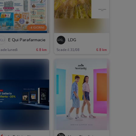
-4 GIORNI
É Qui Parafarmacie
LDG
cade lunedì
6.8 km
Scade il 31/08
6.8 km