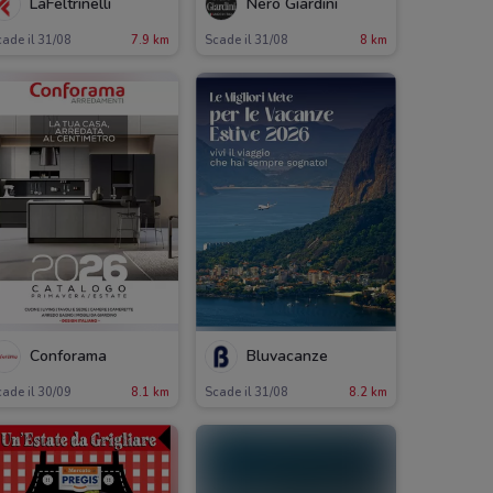
LaFeltrinelli
Nero Giardini
ade il 31/08
7.9 km
Scade il 31/08
8 km
Conforama
Bluvacanze
ade il 30/09
8.1 km
Scade il 31/08
8.2 km