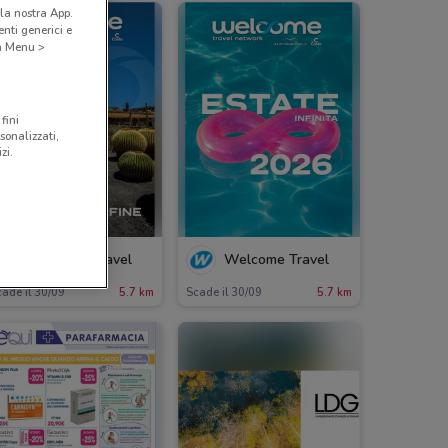
la nostra App.
nti generici e
 a Menu >
fini
sonalizzati,
zi.
Welcome Travel
Welcome Travel
ade il 30/09
5.7 km
Scade il 30/09
5.7 km