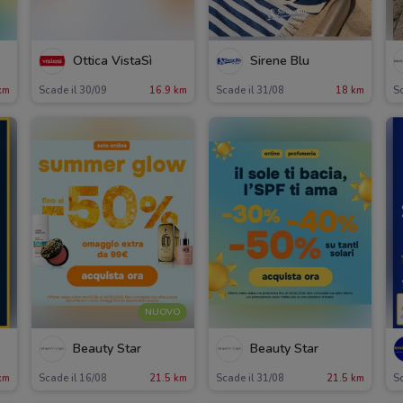
Ottica VistaSì
Sirene Blu
km
Scade il 30/09
16.9 km
Scade il 31/08
18 km
Sc
NUOVO
Beauty Star
Beauty Star
km
Scade il 16/08
21.5 km
Scade il 31/08
21.5 km
Sc