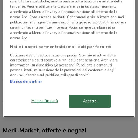
scientifiche e statistiche, analisi basate sulla posizione e analisi delle
6.3 km
CHIUSO
tendenze. Puoi modificare le tue preferenze in qualsiasi momento
accedendo a Menu > Privacy > Personalizzazione all'interno della
nostra App. Cosa succede se rifiuti: Continuerai a visualizzare annunci
Via dell'Indipendenza, 60/G Bologna
pubblicitari, ma riguarderanno argomenti generici e probabilmente non
6.4 km
saranno rilevanti per i tuoi interessi. Potrai sempre cambiare idea
accedendo a Menu > Privacy > Personalizzazione all'interno della
nostra App.
Viale Tito Carnacini 57 Bologna
Noi e i nostri partner trattiamo i dati per fornire:
6.5 km
CHIUSO
Utilizzare dati di geolocalizzazione precisi. Scansione attiva delle
caratteristiche del dispositivo ai fini dell’identificazione. Archiviare
Via Marilyn Monroe, 2 Bologna
informazioni su dispositivo e/o accedervi. Pubblicità e contenuti
personalizzati, misurazione delle prestazioni dei contenuti e degli
13 km
CHIUSO
annunci, ricerche sul pubblico, sviluppo di servizi.
Elenco dei partner
Via del Commercio 4/2 Bologna
16 km
CHIUSO
Mostra finalità
Accetto
Tutti i negozi Medi-Market
Medi-Market, offerte e negozi