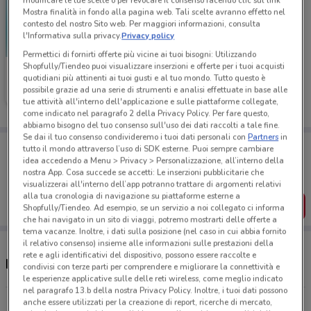
modificare le tue scelte o per revocare il consenso facendo clic sul link
Mostra finalità in fondo alla pagina web. Tali scelte avranno effetto nel
contesto del nostro Sito web. Per maggiori informazioni, consulta
l'Informativa sulla privacy.
Privacy policy
Permettici di fornirti offerte più vicine ai tuoi bisogni: Utilizzando
Shopfully/Tiendeo puoi visualizzare inserzioni e offerte per i tuoi acquisti
Medi-Market
quotidiani più attinenti ai tuoi gusti e al tuo mondo. Tutto questo è
possibile grazie ad una serie di strumenti e analisi effettuate in base alle
Scade il 31/08
6.4 km
tue attività all'interno dell'applicazione e sulle piattaforme collegate,
come indicato nel paragrafo 2 della Privacy Policy. Per fare questo,
abbiamo bisogno del tuo consenso sull'uso dei dati raccolti a tale fine.
Se dai il tuo consenso condivideremo i tuoi dati personali con
Partners
in
Porta DoveConviene sempre con te!
tutto il mondo attraverso l’uso di SDK esterne. Puoi sempre cambiare
Puoi trovare le migliori offerte dei negozi vicino a te,
idea accedendo a Menu > Privacy > Personalizzazione, all’interno della
salvarle e creare la tua lista del risparmio, comodamente
nostra App. Cosa succede se accetti: Le inserzioni pubblicitarie che
dal tuo cellulare.
visualizzerai all'interno dell’app potranno trattare di argomenti relativi
alla tua cronologia di navigazione su piattaforme esterne a
SCARICA L’APP
Shopfully/Tiendeo. Ad esempio, se un servizio a noi collegato ci informa
che hai navigato in un sito di viaggi, potremo mostrarti delle offerte a
tema vacanze. Inoltre, i dati sulla posizione (nel caso in cui abbia fornito
il relativo consenso) insieme alle informazioni sulle prestazioni della
rete e agli identificativi del dispositivo, possono essere raccolte e
Negozi Medi-Market a San Lazzaro di Savena
condivisi con terze parti per comprendere e migliorare la connettività e
le esperienze applicative sulle delle reti wireless, come meglio indicato
nel paragrafo 13.b della nostra Privacy Policy. Inoltre, i tuoi dati possono
anche essere utilizzati per la creazione di report, ricerche di mercato,
Via Ugo Bassi, 11 Bologna