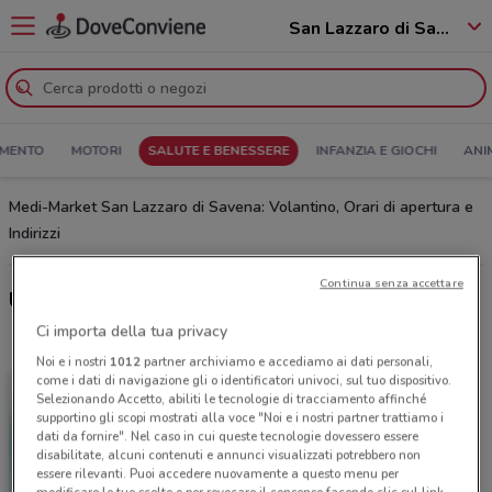
San Lazzaro di Savena - 40068
MENTO
MOTORI
SALUTE E BENESSERE
INFANZIA E GIOCHI
ANI
Medi-Market San Lazzaro di Savena: Volantino, Orari di apertura e
Indirizzi
Continua senza accettare
Ultime offerte del volantino Medi-Market
Ci importa della tua privacy
Noi e i nostri
1012
partner archiviamo e accediamo ai dati personali,
come i dati di navigazione gli o identificatori univoci, sul tuo dispositivo.
Selezionando Accetto, abiliti le tecnologie di tracciamento affinché
supportino gli scopi mostrati alla voce "Noi e i nostri partner trattiamo i
dati da fornire". Nel caso in cui queste tecnologie dovessero essere
disabilitate, alcuni contenuti e annunci visualizzati potrebbero non
essere rilevanti. Puoi accedere nuovamente a questo menu per