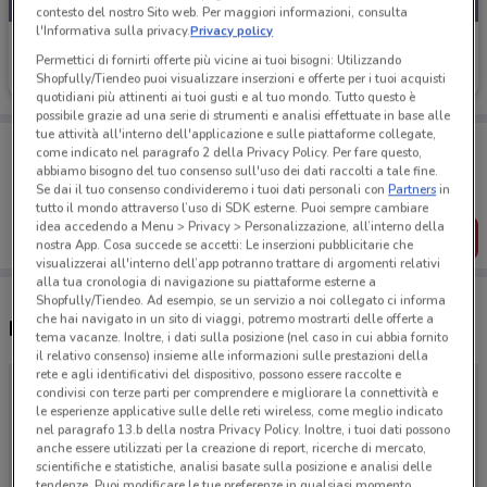
contesto del nostro Sito web. Per maggiori informazioni, consulta
l'Informativa sulla privacy.
Privacy policy
Genertel
Permettici di fornirti offerte più vicine ai tuoi bisogni: Utilizzando
Shopfully/Tiendeo puoi visualizzare inserzioni e offerte per i tuoi acquisti
Scade il 31/12
quotidiani più attinenti ai tuoi gusti e al tuo mondo. Tutto questo è
possibile grazie ad una serie di strumenti e analisi effettuate in base alle
tue attività all'interno dell'applicazione e sulle piattaforme collegate,
Porta DoveConviene sempre con te!
come indicato nel paragrafo 2 della Privacy Policy. Per fare questo,
Puoi trovare le migliori offerte dei negozi vicino a te,
abbiamo bisogno del tuo consenso sull'uso dei dati raccolti a tale fine.
salvarle e creare la tua lista del risparmio, comodamente
Se dai il tuo consenso condivideremo i tuoi dati personali con
Partners
in
dal tuo cellulare.
tutto il mondo attraverso l’uso di SDK esterne. Puoi sempre cambiare
idea accedendo a Menu > Privacy > Personalizzazione, all’interno della
SCARICA L’APP
nostra App. Cosa succede se accetti: Le inserzioni pubblicitarie che
visualizzerai all'interno dell’app potranno trattare di argomenti relativi
alla tua cronologia di navigazione su piattaforme esterne a
Shopfully/Tiendeo. Ad esempio, se un servizio a noi collegato ci informa
che hai navigato in un sito di viaggi, potremo mostrarti delle offerte a
Negozi Genertel a San Donà di Piave
tema vacanze. Inoltre, i dati sulla posizione (nel caso in cui abbia fornito
il relativo consenso) insieme alle informazioni sulle prestazioni della
rete e agli identificativi del dispositivo, possono essere raccolte e
condivisi con terze parti per comprendere e migliorare la connettività e
le esperienze applicative sulle delle reti wireless, come meglio indicato
nel paragrafo 13.b della nostra Privacy Policy. Inoltre, i tuoi dati possono
anche essere utilizzati per la creazione di report, ricerche di mercato,
scientifiche e statistiche, analisi basate sulla posizione e analisi delle
tendenze. Puoi modificare le tue preferenze in qualsiasi momento