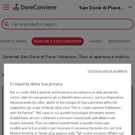
San Donà di Piave - 30027
SPORT E MODA
BANCHE E ASSICURAZIONI
VIAGGI
RISTORANTI
Genertel San Donà di Piave: Volantino, Orari di apertura e Indirizzi
Continua senza accettare
Ultime offerte del volantino Genertel
Ci importa della tua privacy
Noi e i nostri
1012
partner archiviamo e accediamo ai dati personali,
come i dati di navigazione gli o identificatori univoci, sul tuo dispositivo.
Selezionando Accetto, abiliti le tecnologie di tracciamento affinché
supportino gli scopi mostrati alla voce "Noi e i nostri partner trattiamo i
dati da fornire". Nel caso in cui queste tecnologie dovessero essere
disabilitate, alcuni contenuti e annunci visualizzati potrebbero non
essere rilevanti. Puoi accedere nuovamente a questo menu per
modificare le tue scelte o per revocare il consenso facendo clic sul link
Mostra finalità in fondo alla pagina web. Tali scelte avranno effetto nel