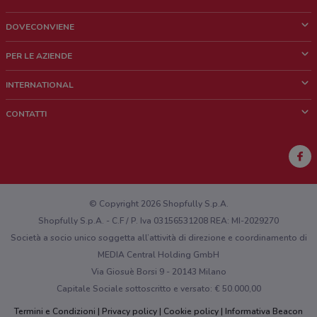
DOVECONVIENE
Cos'è DoveConviene
PER LE AZIENDE
Chi siamo
Cosa facciamo
INTERNATIONAL
News e media
Richieste commerciali e marketing
Brazil
CONTATTI
Lavora con noi
Mexico
Segnalazione punto vendita
France
Segnalazione Volantino
Australia
Hai un malfunzionamento sul web o sull'app?
New Zealand
© Copyright 2026 Shopfully S.p.A.
Shopfully S.p.A. - C.F / P. Iva 03156531208 REA: MI-2029270
Società a socio unico soggetta all’attività di direzione e coordinamento di
MEDIA Central Holding GmbH
Via Giosuè Borsi 9 - 20143 Milano
Capitale Sociale sottoscritto e versato: € 50.000,00
Termini e Condizioni
Privacy policy
Cookie policy
Informativa Beacon