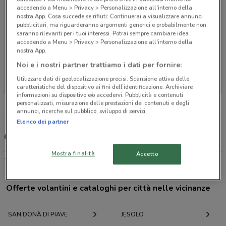
accedendo a Menu > Privacy > Personalizzazione all'interno della
nostra App. Cosa succede se rifiuti: Continuerai a visualizzare annunci
pubblicitari, ma riguarderanno argomenti generici e probabilmente non
saranno rilevanti per i tuoi interessi. Potrai sempre cambiare idea
accedendo a Menu > Privacy > Personalizzazione all'interno della
nostra App.
Noi e i nostri partner trattiamo i dati per fornire:
Non ci sono negozi nelle vicinanze
Utilizzare dati di geolocalizzazione precisi. Scansione attiva delle
caratteristiche del dispositivo ai fini dell’identificazione. Archiviare
informazioni su dispositivo e/o accedervi. Pubblicità e contenuti
personalizzati, misurazione delle prestazioni dei contenuti e degli
annunci, ricerche sul pubblico, sviluppo di servizi.
Elenco dei partner
Genertel, offerte e negozi
Mostra finalità
Accetto
-
Offerte volantini e cataloghi per città nelle vicinanze
SAN DONÀ DI PIAVE
JESOLO