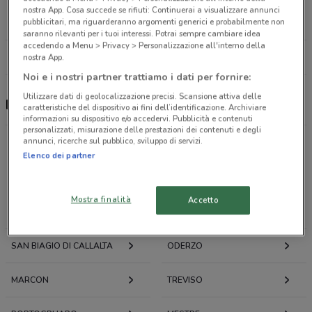
Viale Iv Novembre, 15 Treviso
nostra App. Cosa succede se rifiuti: Continuerai a visualizzare annunci
pubblicitari, ma riguarderanno argomenti generici e probabilmente non
24.3 km
CHIUSO
saranno rilevanti per i tuoi interessi. Potrai sempre cambiare idea
accedendo a Menu > Privacy > Personalizzazione all'interno della
Tutti i negozi Findomestic
nostra App.
Noi e i nostri partner trattiamo i dati per fornire:
Utilizzare dati di geolocalizzazione precisi. Scansione attiva delle
Findomestic, offerte e negozi
caratteristiche del dispositivo ai fini dell’identificazione. Archiviare
informazioni su dispositivo e/o accedervi. Pubblicità e contenuti
personalizzati, misurazione delle prestazioni dei contenuti e degli
annunci, ricerche sul pubblico, sviluppo di servizi.
Elenco dei partner
Offerte volantini e cataloghi per città nelle vicinanze
Mostra finalità
Accetto
SAN DONÀ DI PIAVE
JESOLO
SAN BIAGIO DI CALLALTA
ODERZO
MARCON
TREVISO