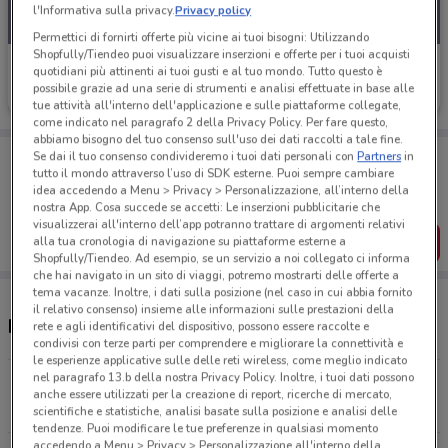
l'Informativa sulla privacy.
Privacy policy
Permettici di fornirti offerte più vicine ai tuoi bisogni: Utilizzando
Shopfully/Tiendeo puoi visualizzare inserzioni e offerte per i tuoi acquisti
Findomestic
quotidiani più attinenti ai tuoi gusti e al tuo mondo. Tutto questo è
possibile grazie ad una serie di strumenti e analisi effettuate in base alle
Scade il 03/09
292 m
tue attività all'interno dell'applicazione e sulle piattaforme collegate,
come indicato nel paragrafo 2 della Privacy Policy. Per fare questo,
abbiamo bisogno del tuo consenso sull'uso dei dati raccolti a tale fine.
Porta DoveConviene sempre con te!
Se dai il tuo consenso condivideremo i tuoi dati personali con
Partners
in
Puoi trovare le migliori offerte dei negozi vicino a te,
tutto il mondo attraverso l’uso di SDK esterne. Puoi sempre cambiare
salvarle e creare la tua lista del risparmio, comodamente
idea accedendo a Menu > Privacy > Personalizzazione, all’interno della
dal tuo cellulare.
nostra App. Cosa succede se accetti: Le inserzioni pubblicitarie che
visualizzerai all'interno dell’app potranno trattare di argomenti relativi
SCARICA L’APP
alla tua cronologia di navigazione su piattaforme esterne a
Shopfully/Tiendeo. Ad esempio, se un servizio a noi collegato ci informa
che hai navigato in un sito di viaggi, potremo mostrarti delle offerte a
tema vacanze. Inoltre, i dati sulla posizione (nel caso in cui abbia fornito
il relativo consenso) insieme alle informazioni sulle prestazioni della
Negozi Findomestic a San Donà di Piave
rete e agli identificativi del dispositivo, possono essere raccolte e
condivisi con terze parti per comprendere e migliorare la connettività e
le esperienze applicative sulle delle reti wireless, come meglio indicato
nel paragrafo 13.b della nostra Privacy Policy. Inoltre, i tuoi dati possono
Via Campanile, 63/2 San Dona Di Piave
anche essere utilizzati per la creazione di report, ricerche di mercato,
292 m
CHIUSO
scientifiche e statistiche, analisi basate sulla posizione e analisi delle
tendenze. Puoi modificare le tue preferenze in qualsiasi momento
accedendo a Menu > Privacy > Personalizzazione all'interno della