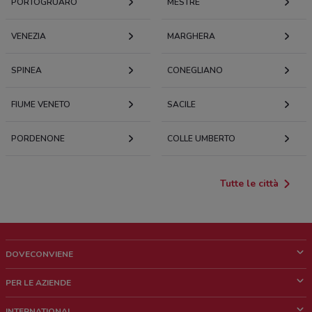
PORTOGRUARO
MESTRE
VENEZIA
MARGHERA
SPINEA
CONEGLIANO
FIUME VENETO
SACILE
PORDENONE
COLLE UMBERTO
Tutte le città
DOVECONVIENE
Cos'è DoveConviene
PER LE AZIENDE
Chi siamo
Cosa facciamo
INTERNATIONAL