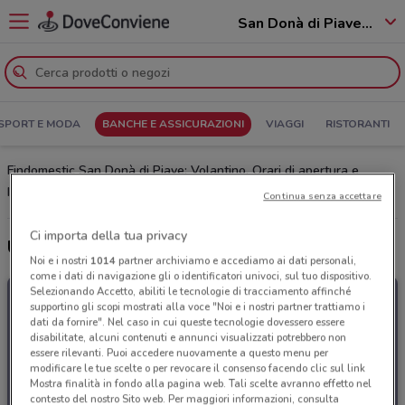
San Donà di Piave - 30027
SPORT E MODA
BANCHE E ASSICURAZIONI
VIAGGI
RISTORANTI
Findomestic San Donà di Piave: Volantino, Orari di apertura e
Indirizzi
Continua senza accettare
Ci importa della tua privacy
Ultime offerte del volantino Findomestic
Noi e i nostri
1014
partner archiviamo e accediamo ai dati personali,
come i dati di navigazione gli o identificatori univoci, sul tuo dispositivo.
Selezionando Accetto, abiliti le tecnologie di tracciamento affinché
supportino gli scopi mostrati alla voce "Noi e i nostri partner trattiamo i
dati da fornire". Nel caso in cui queste tecnologie dovessero essere
disabilitate, alcuni contenuti e annunci visualizzati potrebbero non
essere rilevanti. Puoi accedere nuovamente a questo menu per
modificare le tue scelte o per revocare il consenso facendo clic sul link
Mostra finalità in fondo alla pagina web. Tali scelte avranno effetto nel
contesto del nostro Sito web. Per maggiori informazioni, consulta