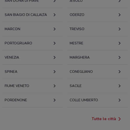
SAN DONÀ DI PIAVE
JESOLO
SAN BIAGIO DI CALLALTA
ODERZO
MARCON
TREVISO
PORTOGRUARO
MESTRE
VENEZIA
MARGHERA
SPINEA
CONEGLIANO
FIUME VENETO
SACILE
PORDENONE
COLLE UMBERTO
Tutte le città