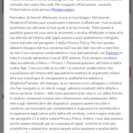
contesto del nostro Sito web. Per maggiori informazioni, consulta
l'Informativa sulla privacy.
Privacy policy
Permettici di fornirti offerte più vicine ai tuoi bisogni: Utilizzando
Deutsche Bank
Shopfully/Tiendeo puoi visualizzare inserzioni e offerte per i tuoi acquisti
quotidiani più attinenti ai tuoi gusti e al tuo mondo. Tutto questo è
Scade il 31/08
191 m
possibile grazie ad una serie di strumenti e analisi effettuate in base alle
tue attività all'interno dell'applicazione e sulle piattaforme collegate,
come indicato nel paragrafo 2 della Privacy Policy. Per fare questo,
Porta DoveConviene sempre con te!
abbiamo bisogno del tuo consenso sull'uso dei dati raccolti a tale fine.
Puoi trovare le migliori offerte dei negozi vicino a te,
Se dai il tuo consenso condivideremo i tuoi dati personali con
Partners
in
salvarle e creare la tua lista del risparmio, comodamente
tutto il mondo attraverso l’uso di SDK esterne. Puoi sempre cambiare
dal tuo cellulare.
idea accedendo a Menu > Privacy > Personalizzazione, all’interno della
nostra App. Cosa succede se accetti: Le inserzioni pubblicitarie che
SCARICA L’APP
visualizzerai all'interno dell’app potranno trattare di argomenti relativi
alla tua cronologia di navigazione su piattaforme esterne a
Shopfully/Tiendeo. Ad esempio, se un servizio a noi collegato ci informa
che hai navigato in un sito di viaggi, potremo mostrarti delle offerte a
tema vacanze. Inoltre, i dati sulla posizione (nel caso in cui abbia fornito
Negozi Deutsche Bank a San Donà di Piave
il relativo consenso) insieme alle informazioni sulle prestazioni della
rete e agli identificativi del dispositivo, possono essere raccolte e
condivisi con terze parti per comprendere e migliorare la connettività e
le esperienze applicative sulle delle reti wireless, come meglio indicato
Via Giannino Ancillotto, 2 San Donà Di Piave
nel paragrafo 13.b della nostra Privacy Policy. Inoltre, i tuoi dati possono
191 m
CHIUSO
anche essere utilizzati per la creazione di report, ricerche di mercato,
scientifiche e statistiche, analisi basate sulla posizione e analisi delle