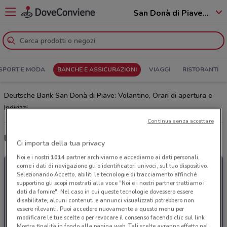
San Donà di Piave - 30027
SPORT E MODA
BANCHE E ASSICURAZIONI
VIAGGI
RISTORANTI
Deutsche Bank San Donà di Piave: Volantino, Orari di apertura e
Indirizzi
Continua senza accettare
Ultime offerte del volantino Deutsche Bank
Ci importa della tua privacy
Noi e i nostri
1014
partner archiviamo e accediamo ai dati personali,
come i dati di navigazione gli o identificatori univoci, sul tuo dispositivo.
Selezionando Accetto, abiliti le tecnologie di tracciamento affinché
supportino gli scopi mostrati alla voce "Noi e i nostri partner trattiamo i
dati da fornire". Nel caso in cui queste tecnologie dovessero essere
disabilitate, alcuni contenuti e annunci visualizzati potrebbero non
essere rilevanti. Puoi accedere nuovamente a questo menu per
modificare le tue scelte o per revocare il consenso facendo clic sul link
Mostra finalità in fondo alla pagina web. Tali scelte avranno effetto nel