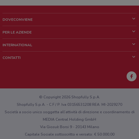
DOVECONVIENE
Cos'è DoveConviene
PER LE AZIENDE
Chi siamo
Cosa facciamo
INTERNATIONAL
News e media
Richieste commerciali e marketing
Brazil
CONTATTI
Lavora con noi
Mexico
Segnalazione punto vendita
France
Segnalazione Volantino
Australia
Hai un malfunzionamento sul web o sull'app?
New Zealand
© Copyright 2026 Shopfully S.p.A.
Shopfully S.p.A. - C.F / P. Iva 03156531208 REA: MI-2029270
Società a socio unico soggetta all’attività di direzione e coordinamento di
MEDIA Central Holding GmbH
Via Giosuè Borsi 9 - 20143 Milano
Capitale Sociale sottoscritto e versato: € 50.000,00