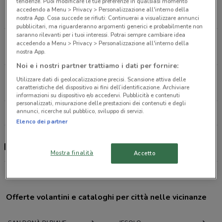
tendenze. Puoi modificare le tue preferenze in qualsiasi momento
Viale Iv Novembre, 39 Treviso
accedendo a Menu > Privacy > Personalizzazione all'interno della
23.9 km
CHIUSO
nostra App. Cosa succede se rifiuti: Continuerai a visualizzare annunci
pubblicitari, ma riguarderanno argomenti generici e probabilmente non
saranno rilevanti per i tuoi interessi. Potrai sempre cambiare idea
Piazza San Leonardo, 5 Treviso
accedendo a Menu > Privacy > Personalizzazione all'interno della
nostra App.
24.9 km
CHIUSO
Noi e i nostri partner trattiamo i dati per fornire:
Piazza Crispi, 8 Treviso
Utilizzare dati di geolocalizzazione precisi. Scansione attiva delle
caratteristiche del dispositivo ai fini dell’identificazione. Archiviare
25 km
informazioni su dispositivo e/o accedervi. Pubblicità e contenuti
personalizzati, misurazione delle prestazioni dei contenuti e degli
annunci, ricerche sul pubblico, sviluppo di servizi.
Tutti i negozi Deutsche Bank
Elenco dei partner
Deutsche Bank, offerte e negozi
Mostra finalità
Accetto
Offerte volantini e cataloghi per città nelle vicinanze