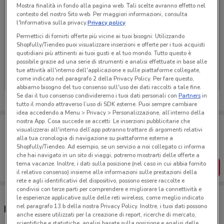
Mostra finalità in fondo alla pagina web. Tali scelte avranno effetto nel
contesto del nostro Sito web. Per maggiori informazioni, consulta
l'Informativa sulla privacy.
Privacy policy
Permettici di fornirti offerte più vicine ai tuoi bisogni: Utilizzando
Shopfully/Tiendeo puoi visualizzare inserzioni e offerte per i tuoi acquisti
Ci dispiace, al momento non abbiamo pubblicato
quotidiani più attinenti ai tuoi gusti e al tuo mondo. Tutto questo è
possibile grazie ad una serie di strumenti e analisi effettuate in base alle
volantini nella tua zona. Riprova più tardi.
tue attività all'interno dell'applicazione e sulle piattaforme collegate,
come indicato nel paragrafo 2 della Privacy Policy. Per fare questo,
abbiamo bisogno del tuo consenso sull'uso dei dati raccolti a tale fine.
Se dai il tuo consenso condivideremo i tuoi dati personali con
Partners
in
tutto il mondo attraverso l’uso di SDK esterne. Puoi sempre cambiare
idea accedendo a Menu > Privacy > Personalizzazione, all’interno della
nostra App. Cosa succede se accetti: Le inserzioni pubblicitarie che
Porta DoveConviene sempre con te!
visualizzerai all'interno dell’app potranno trattare di argomenti relativi
Puoi trovare le migliori offerte dei negozi vicino a te,
alla tua cronologia di navigazione su piattaforme esterne a
salvarle e creare la tua lista del risparmio, comodamente
Shopfully/Tiendeo. Ad esempio, se un servizio a noi collegato ci informa
dal tuo cellulare.
che hai navigato in un sito di viaggi, potremo mostrarti delle offerte a
tema vacanze. Inoltre, i dati sulla posizione (nel caso in cui abbia fornito
SCARICA L’APP
il relativo consenso) insieme alle informazioni sulle prestazioni della
rete e agli identificativi del dispositivo, possono essere raccolte e
condivisi con terze parti per comprendere e migliorare la connettività e
le esperienze applicative sulle delle reti wireless, come meglio indicato
nel paragrafo 13.b della nostra Privacy Policy. Inoltre, i tuoi dati possono
Negozi BCC CreditoConsumo a Saluzzo
anche essere utilizzati per la creazione di report, ricerche di mercato,
scientifiche e statistiche, analisi basate sulla posizione e analisi delle