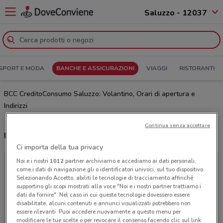
Saluzzo - 12037
SPORT E MODA
BANCHE E ASSICURAZIONI
VIAGGI
RISTORANTI
BCC CreditoConsumo Saluzzo: Volantino, Orari di apertura e
Indirizzi
Continua senza accettare
Ultime offerte del volantino BCC CreditoConsumo
Ci importa della tua privacy
Noi e i nostri
1012
partner archiviamo e accediamo ai dati personali,
come i dati di navigazione gli o identificatori univoci, sul tuo dispositivo.
Selezionando Accetto, abiliti le tecnologie di tracciamento affinché
supportino gli scopi mostrati alla voce "Noi e i nostri partner trattiamo i
dati da fornire". Nel caso in cui queste tecnologie dovessero essere
disabilitate, alcuni contenuti e annunci visualizzati potrebbero non
essere rilevanti. Puoi accedere nuovamente a questo menu per
modificare le tue scelte o per revocare il consenso facendo clic sul link