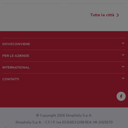
Tutte le città
DOVECONVIENE
Cos'è DoveConviene
PER LE AZIENDE
Chi siamo
Cosa facciamo
INTERNATIONAL
News e media
Richieste commerciali e marketing
Brazil
CONTATTI
Lavora con noi
Mexico
Segnalazione punto vendita
France
Segnalazione Volantino
Australia
Hai un malfunzionamento sul web o sull'app?
New Zealand
© Copyright 2026 Shopfully S.p.A.
Shopfully S.p.A. - C.F / P. Iva 03156531208 REA: MI-2029270