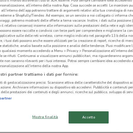
tutto il mondo attraverso l’uso di SDK esterne. Puoi sempre cambiare idea accedend
rsonalizzazione, all’interno della nostra App. Cosa succede se accetti: Le inserzioni pu
i all'interno dell’app potranno trattare di argomenti relativi alla tua cronologia di na
esterne a Shopfully/Tiendeo. Ad esempio, se un servizio a noi collegato ci informa ch
i viaggi, potremo mostrarti delle offerte a tema vacanze. Inoltre, i dati sulla posizione 
o il relativo consenso) insieme alle informazioni sulle prestazioni della rete e agli ident
 possono essere raccolte e condivisi con terze parti per comprendere e migliorare la conn
pplicative sulle delle reti wireless, come meglio indicato nel paragrafo 13.b della no
re, i tuoi dati possono anche essere utilizzati per la creazione di report, ricerche di mer
 e statistiche, analisi basate sulla posizione e analisi delle tendenze. Puoi modificare l
in qualsiasi momento accedendo a Menu > Privacy > Personalizzazione all'interno del
 se rifiuti: Continuerai a visualizzare annunci pubblicitari, ma riguarderanno argome
te non saranno rilevanti per i tuoi interessi. Potrai sempre cambiare idea accedendo
rsonalizzazione all'interno della nostra App.
stri partner trattiamo i dati per fornire:
cinanze
ti di geolocalizzazione precisi. Scansione attiva delle caratteristiche del dispositivo ai 
icazione. Archiviare informazioni su dispositivo e/o accedervi. Pubblicità e contenuti per
delle prestazioni dei contenuti e degli annunci, ricerche sul pubblico, sviluppo di servi
MONTEROTONDO
CIAMPINO
Med
partner
TIVOLI
OSTIA
Mostra finalità
Accetto
ARICCIA
BRACCIANO