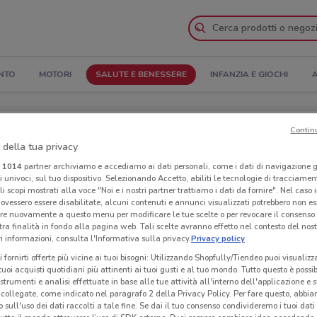
NTO
MOTORI
SALUTE E BENESSERE
INFANZIA E GIOCHI
A
 il Catalogo
Contin
 della tua privacy
nanze
Negozi Medi-Market nelle vicinanze
i
1014
partner archiviamo e accediamo ai dati personali, come i dati di navigazione g
ri univoci, sul tuo dispositivo. Selezionando Accetto, abiliti le tecnologie di tracciame
li scopi mostrati alla voce "Noi e i nostri partner trattiamo i dati da fornire". Nel caso 
ket
Neg
ovessero essere disabilitate, alcuni contenuti e annunci visualizzati potrebbero non ess
re nuovamente a questo menu per modificare le tue scelte o per revocare il consenso
tra finalità in fondo alla pagina web. Tali scelte avranno effetto nel contesto del nost
 informazioni, consulta l'Informativa sulla privacy.
Privacy policy
i fornirti offerte più vicine ai tuoi bisogni: Utilizzando Shopfully/Tiendeo puoi visualizz
i tuoi acquisti quotidiani più attinenti ai tuoi gusti e al tuo mondo. Tutto questo è possi
 strumenti e analisi effettuate in base alle tue attività all'interno dell'applicazione e 
collegate, come indicato nel paragrafo 2 della Privacy Policy. Per fare questo, abbi
 sull'uso dei dati raccolti a tale fine. Se dai il tuo consenso condivideremo i tuoi dati