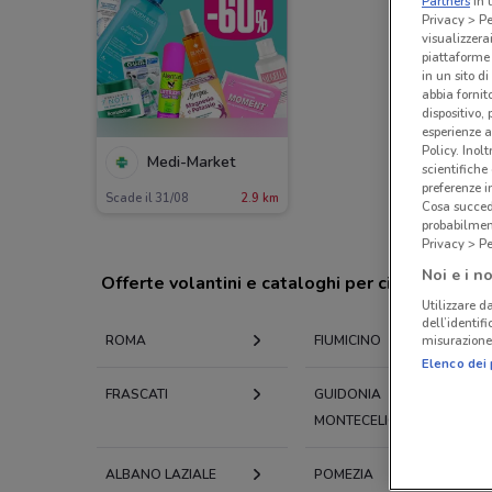
Partners
in 
Privacy > Pe
visualizzera
piattaforme 
in un sito d
abbia fornit
dispositivo,
esperienze a
Policy. Inolt
Medi-Market
scientifiche
preferenze 
Scade il 31/08
2.9 km
Cosa succede
probabilmen
Privacy > Pe
Noi e i no
Offerte volantini e cataloghi per città nelle vi
Utilizzare da
dell’identif
misurazione 
ROMA
FIUMICINO
Elenco dei 
FRASCATI
GUIDONIA
MONTECELIO
ALBANO LAZIALE
POMEZIA