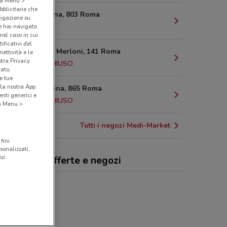
o a Menu >
bblicitarie che
Via Tuscolana, 803 Roma
vigazione su
11.8 km
e hai navigato
(nel caso in cui
ificativi del
Via Aristide Merloni, 141 Roma
ettività e le
stra Privacy
13.7 km
CHIUSO
cato,
e tue
la nostra App.
Via Laurentina, 865 Roma
nti generici e
14.3 km
CHIUSO
 a Menu >
Tutti i negozi Medi-Market
fini
sonalizzati,
zi.
i-Market, offerte e negozi