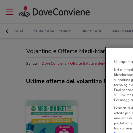
NOVITÀ
CURA CASA E CORPO
BRICOLAGE
ARREDAME
Volantino e Offerte Medi-Market: sfoglia
Ci importa
Sei qui:
DoveConviene
Offerte Salute e Benessere nelle vici
Noi e i nostr
identificato
supportino g
Ultime offerte del volantino Medi-Mar
tecnologie d
Puoi accede
sul link Mos
Per maggiori
Permettici d
offerte per 
una serie di
piattaforme 
tuo consenso