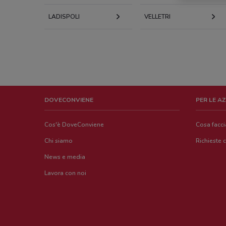
LADISPOLI
VELLETRI
DOVECONVIENE
PER LE A
Cos'è DoveConviene
Cosa facc
Chi siamo
Richieste 
News e media
Lavora con noi