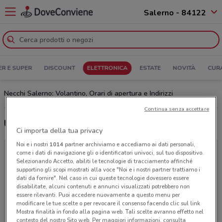
Salerno - 84122
ER E SUPER
DISCOUNT
ELETTRONICA
ESTATE
NOVITÀ
CUR
Necchi Salerno: Volantino, Orari di apertura e Indirizzi
Continua senza accettare
Ultime offerte del volantino Necchi
Ci importa della tua privacy
Noi e i nostri
1014
partner archiviamo e accediamo ai dati personali,
come i dati di navigazione gli o identificatori univoci, sul tuo dispositivo.
Selezionando Accetto, abiliti le tecnologie di tracciamento affinché
supportino gli scopi mostrati alla voce "Noi e i nostri partner trattiamo i
dati da fornire". Nel caso in cui queste tecnologie dovessero essere
disabilitate, alcuni contenuti e annunci visualizzati potrebbero non
essere rilevanti. Puoi accedere nuovamente a questo menu per
modificare le tue scelte o per revocare il consenso facendo clic sul link
Mostra finalità in fondo alla pagina web. Tali scelte avranno effetto nel
contesto del nostro Sito web. Per maggiori informazioni, consulta