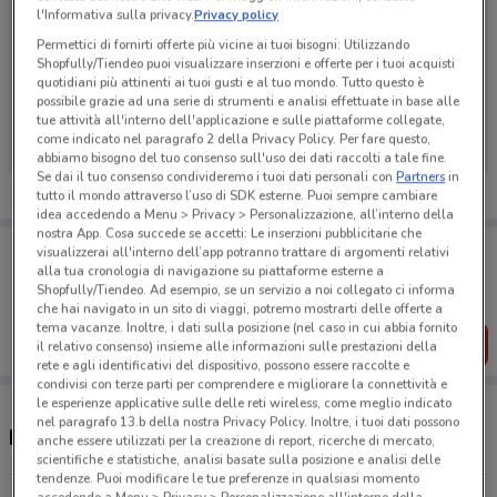
l'Informativa sulla privacy.
Privacy policy
Permettici di fornirti offerte più vicine ai tuoi bisogni: Utilizzando
Shopfully/Tiendeo puoi visualizzare inserzioni e offerte per i tuoi acquisti
quotidiani più attinenti ai tuoi gusti e al tuo mondo. Tutto questo è
Ci dispiace, al momento non abbiamo pubblicato
possibile grazie ad una serie di strumenti e analisi effettuate in base alle
volantini nella tua zona. Riprova più tardi.
tue attività all'interno dell'applicazione e sulle piattaforme collegate,
come indicato nel paragrafo 2 della Privacy Policy. Per fare questo,
abbiamo bisogno del tuo consenso sull'uso dei dati raccolti a tale fine.
Se dai il tuo consenso condivideremo i tuoi dati personali con
Partners
in
tutto il mondo attraverso l’uso di SDK esterne. Puoi sempre cambiare
idea accedendo a Menu > Privacy > Personalizzazione, all’interno della
nostra App. Cosa succede se accetti: Le inserzioni pubblicitarie che
Porta DoveConviene sempre con te!
visualizzerai all'interno dell’app potranno trattare di argomenti relativi
Puoi trovare le migliori offerte dei negozi vicino a te,
alla tua cronologia di navigazione su piattaforme esterne a
salvarle e creare la tua lista del risparmio, comodamente
Shopfully/Tiendeo. Ad esempio, se un servizio a noi collegato ci informa
dal tuo cellulare.
che hai navigato in un sito di viaggi, potremo mostrarti delle offerte a
tema vacanze. Inoltre, i dati sulla posizione (nel caso in cui abbia fornito
SCARICA L’APP
il relativo consenso) insieme alle informazioni sulle prestazioni della
rete e agli identificativi del dispositivo, possono essere raccolte e
condivisi con terze parti per comprendere e migliorare la connettività e
le esperienze applicative sulle delle reti wireless, come meglio indicato
nel paragrafo 13.b della nostra Privacy Policy. Inoltre, i tuoi dati possono
Negozi Necchi a Salerno
anche essere utilizzati per la creazione di report, ricerche di mercato,
scientifiche e statistiche, analisi basate sulla posizione e analisi delle
tendenze. Puoi modificare le tue preferenze in qualsiasi momento
accedendo a Menu > Privacy > Personalizzazione all'interno della