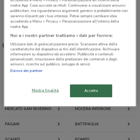
Via Tavernola, 109/111 Castellammare Di Stabia
nostra App. Cosa succede se rifiuti: Continuerai a visualizzare annunci
23.6 km
pubblicitari, ma riguarderanno argomenti generici e probabilmente non
saranno rilevanti per i tuoi interessi. Potrai sempre cambiare idea
accedendo a Menu > Privacy > Personalizzazione all'interno della
Tutti i negozi Necchi
nostra App.
Noi e i nostri partner trattiamo i dati per fornire:
Utilizzare dati di geolocalizzazione precisi. Scansione attiva delle
Necchi, offerte e negozi
caratteristiche del dispositivo ai fini dell’identificazione. Archiviare
informazioni su dispositivo e/o accedervi. Pubblicità e contenuti
-
personalizzati, misurazione delle prestazioni dei contenuti e degli
annunci, ricerche sul pubblico, sviluppo di servizi.
Elenco dei partner
Offerte volantini e cataloghi per città nelle vicinanze
Mostra finalità
Accetto
SALERNO
PONTECAGNANO FAIANO
MERCATO SAN SEVERINO
NOCERA INFERIORE
PAGANI
BATTIPAGLIA
SCAFATI
POMPEI