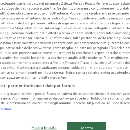
collegate, come indicato nel paragrafo 2 della Privacy Policy. Per fare questo, abbi
 sull'uso dei dati raccolti a tale fine. Se dai il tuo consenso condivideremo i tuoi dati
tutto il mondo attraverso l’uso di SDK esterne. Puoi sempre cambiare idea accedend
rsonalizzazione, all’interno della nostra App. Cosa succede se accetti: Le inserzioni pu
i all'interno dell’app potranno trattare di argomenti relativi alla tua cronologia di na
esterne a Shopfully/Tiendeo. Ad esempio, se un servizio a noi collegato ci informa ch
i viaggi, potremo mostrarti delle offerte a tema vacanze. Inoltre, i dati sulla posizione 
o il relativo consenso) insieme alle informazioni sulle prestazioni della rete e agli ident
 possono essere raccolte e condivisi con terze parti per comprendere e migliorare la conn
pplicative sulle delle reti wireless, come meglio indicato nel paragrafo 13.b della no
re, i tuoi dati possono anche essere utilizzati per la creazione di report, ricerche di mer
 e statistiche, analisi basate sulla posizione e analisi delle tendenze. Puoi modificare l
in qualsiasi momento accedendo a Menu > Privacy > Personalizzazione all'interno del
 se rifiuti: Continuerai a visualizzare annunci pubblicitari, ma riguarderanno argome
te non saranno rilevanti per i tuoi interessi. Potrai sempre cambiare idea accedendo
504 m
rsonalizzazione all'interno della nostra App.
stri partner trattiamo i dati per fornire:
Mon
ti di geolocalizzazione precisi. Scansione attiva delle caratteristiche del dispositivo ai 
icazione. Archiviare informazioni su dispositivo e/o accedervi. Pubblicità e contenuti per
delle prestazioni dei contenuti e degli annunci, ricerche sul pubblico, sviluppo di servi
Mon
partner
pubbl
artic
del c
Mostra finalità
Accetto