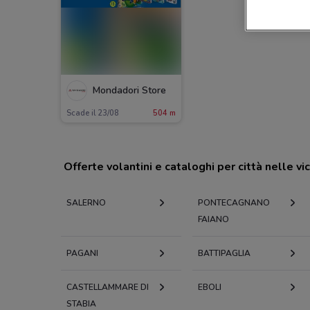
Mondadori Store
Scade il 23/08
504 m
Offerte volantini e cataloghi per città nelle vi
SALERNO
PONTECAGNANO
FAIANO
PAGANI
BATTIPAGLIA
CASTELLAMMARE DI
EBOLI
STABIA