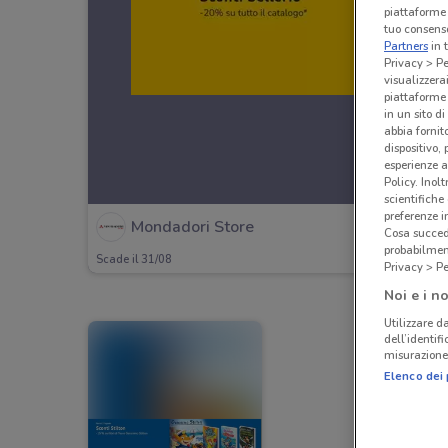
piattaforme 
tuo consenso
Partners
in 
Privacy > Pe
visualizzera
piattaforme 
in un sito d
abbia fornit
dispositivo,
esperienze a
Policy. Inolt
scientifiche
preferenze 
Mondadori Store
Cosa succede
probabilmen
Scade il 31/08
Privacy > Pe
Noi e i no
Utilizzare da
dell’identif
misurazione 
Elenco dei 