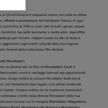
logo Mondadori
 su DoveConviene il magazine online con tutte le ultime
ie,
offerte
e
promozioni
dei Mondadori Stores. In ogni
a sconti fino al 35% su tutti i libri di tutti i generi, ebook,
 turistiche, tascabili, bestseller e tanto altro. Approfitta
atalogo per trovare i migliori sconti sui libri di testo e
i aggiornato sugli eventi culturali della tua regione:
rti, festival della letteratura, film festival.
otti Mondadori
edi, se ancora non ce l’hai, la
Mondadori Card
, ti
tano premi, sconti e vantaggi riservati agli appassionati
ltura. Scopri inoltre la sezione Mondadori dedicata ai
zi, con fantastiche idee regalo, e le ultime novità dal
o Games. Compra online con le numerose promozioni
 settimana o entra nella libreria Mondadori della tua
 che puoi trovare con le insegne
Mondadori Megastore,
adori Point, Mondadori Bookstore e Mondolibri
.