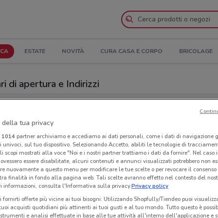
ICA
ESTATE
NOVITÀ
CURA CASA E CORPO
BRICOLAGE
 di apertura e Indirizzi
 Mondadori Store a Salerno
Contin
 della tua privacy
Store
Neg
i
1014
partner archiviamo e accediamo ai dati personali, come i dati di navigazione g
ri univoci, sul tuo dispositivo. Selezionando Accetto, abiliti le tecnologie di tracciame
li scopi mostrati alla voce "Noi e i nostri partner trattiamo i dati da fornire". Nel caso 
ovessero essere disabilitate, alcuni contenuti e annunci visualizzati potrebbero non ess
re nuovamente a questo menu per modificare le tue scelte o per revocare il consenso
tra finalità in fondo alla pagina web. Tali scelte avranno effetto nel contesto del nost
 informazioni, consulta l'Informativa sulla privacy.
Privacy policy
i fornirti offerte più vicine ai tuoi bisogni: Utilizzando Shopfully/Tiendeo puoi visualizz
i tuoi acquisti quotidiani più attinenti ai tuoi gusti e al tuo mondo. Tutto questo è possi
 strumenti e analisi effettuate in base alle tue attività all'interno dell'applicazione e 