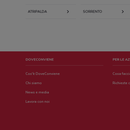
ATRIPALDA
SORRENTO
DOVECONVIENE
PER LE A
Cos'è DoveConviene
Cosa facc
Chi siamo
Richieste 
News e media
Lavora con noi