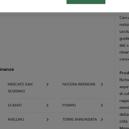
Cata
Cerca
notiz
uscit
guide
del c
riman
conce
cinanze
Prod
Richi
MERCATO SAN
NOCERA INFERIORE
aspet
SEVERINO
di cu
ragaz
SCAFATI
POMPEI
mond
della
AVELLINO
TORRE ANNUNZIATA
città
Mond