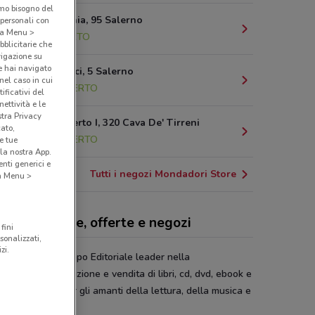
amo bisogno del
Via Posidonia, 95 Salerno
 personali con
o a Menu >
2 km
APERTO
bblicitarie che
vigazione su
e hai navigato
Via Dei Greci, 5 Salerno
(nel caso in cui
2.9 km
APERTO
ificativi del
ettività e le
stra Privacy
Corso Umberto I, 320 Cava De' Tirreni
cato,
5.3 km
APERTO
e tue
la nostra App.
nti generici e
Tutti i negozi Mondadori Store
 a Menu >
dadori Store, offerte e negozi
fini
sonalizzati,
zi.
dadori
è un Gruppo Editoriale leader nella
icazione, distribuzione e vendita di libri, cd, dvd, ebook e
oli d’interesse per gli amanti della lettura, della musica e
inema.