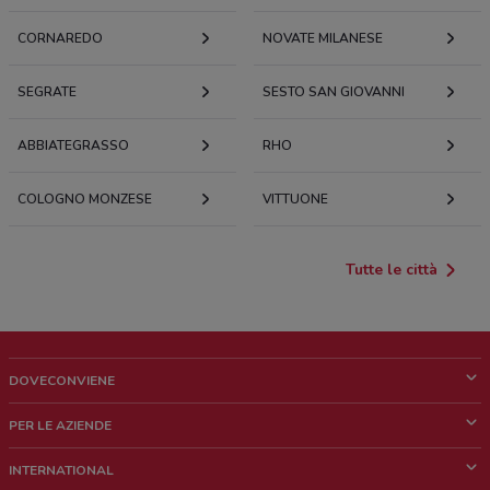
CORNAREDO
NOVATE MILANESE
SEGRATE
SESTO SAN GIOVANNI
ABBIATEGRASSO
RHO
COLOGNO MONZESE
VITTUONE
Tutte le città
DOVECONVIENE
Cos'è DoveConviene
PER LE AZIENDE
Chi siamo
Cosa facciamo
INTERNATIONAL
News e media