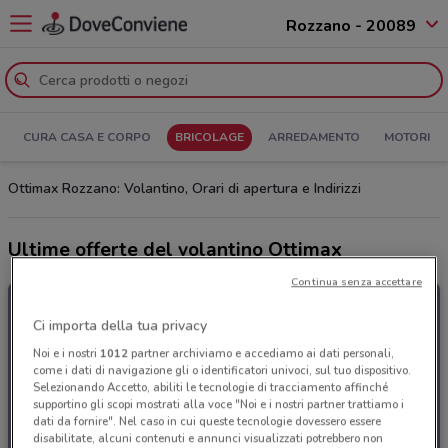
Rozzano - 20089
CURA CASA E CORPO
BRICOLAGE
ARREDAMENTO
MOTORI
Ottimax Rozzano: Volantino, Orari di apertura e Indirizzi
Ultime offerte del volantino Ottimax
Continua senza accettare
Ci importa della tua privacy
Noi e i nostri
1012
partner archiviamo e accediamo ai dati personali,
come i dati di navigazione gli o identificatori univoci, sul tuo dispositivo.
Selezionando Accetto, abiliti le tecnologie di tracciamento affinché
supportino gli scopi mostrati alla voce "Noi e i nostri partner trattiamo i
dati da fornire". Nel caso in cui queste tecnologie dovessero essere
disabilitate, alcuni contenuti e annunci visualizzati potrebbero non