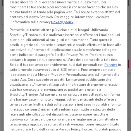
essere rilevanti. Puoi accedere nuovamente a questo menu per
modificare le tue scelte o per revocare il consenso facendo clic sul link
Ottimax
Mostra finalità in fondo alla pagina web. Tali scelte avranno effetto nel
contesto del nostro Sito web. Per maggiori informazioni, consulta
Scade il 23/08
11.8 km
l'Informativa sulla privacy.
Privacy policy
Permettici di fornirti offerte più vicine ai tuoi bisogni: Utilizzando
Shopfully/Tiendeo puoi visualizzare inserzioni e offerte per i tuoi acquisti
Porta DoveConviene sempre con te!
quotidiani più attinenti ai tuoi gusti e al tuo mondo. Tutto questo è
Puoi trovare le migliori offerte dei negozi vicino a te,
possibile grazie ad una serie di strumenti e analisi effettuate in base alle
salvarle e creare la tua lista del risparmio, comodamente
tue attività all'interno dell'applicazione e sulle piattaforme collegate,
dal tuo cellulare.
come indicato nel paragrafo 2 della Privacy Policy. Per fare questo,
abbiamo bisogno del tuo consenso sull'uso dei dati raccolti a tale fine.
SCARICA L’APP
Se dai il tuo consenso condivideremo i tuoi dati personali con
Partners
in
tutto il mondo attraverso l’uso di SDK esterne. Puoi sempre cambiare
idea accedendo a Menu > Privacy > Personalizzazione, all’interno della
nostra App. Cosa succede se accetti: Le inserzioni pubblicitarie che
visualizzerai all'interno dell’app potranno trattare di argomenti relativi
Negozi Ottimax a Rozzano
alla tua cronologia di navigazione su piattaforme esterne a
Shopfully/Tiendeo. Ad esempio, se un servizio a noi collegato ci informa
che hai navigato in un sito di viaggi, potremo mostrarti delle offerte a
tema vacanze. Inoltre, i dati sulla posizione (nel caso in cui abbia fornito
Via L. Tolstoi, 85 San Giuliano Milanese
il relativo consenso) insieme alle informazioni sulle prestazioni della
11.8 km
CHIUSO
rete e agli identificativi del dispositivo, possono essere raccolte e
condivisi con terze parti per comprendere e migliorare la connettività e
le esperienze applicative sulle delle reti wireless, come meglio indicato
Tutti i negozi Ottimax
nel paragrafo 13.b della nostra Privacy Policy. Inoltre, i tuoi dati possono