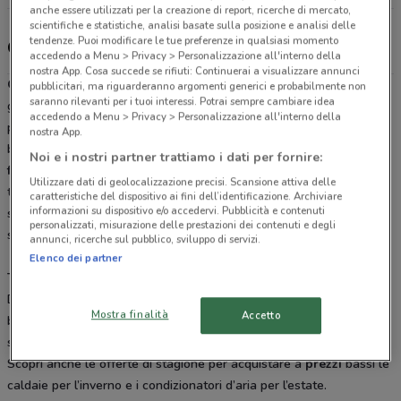
anche essere utilizzati per la creazione di report, ricerche di mercato,
scientifiche e statistiche, analisi basate sulla posizione e analisi delle
tendenze. Puoi modificare le tue preferenze in qualsiasi momento
Ottimax, offerte e negozi
accedendo a Menu > Privacy > Personalizzazione all'interno della
nostra App. Cosa succede se rifiuti: Continuerai a visualizzare annunci
Ottimax
è la catena specializzata nel fai da te, presente con i suoi
pubblicitari, ma riguarderanno argomenti generici e probabilmente non
saranno rilevanti per i tuoi interessi. Potrai sempre cambiare idea
grandi punti vendita ad
Olbia
e ad
Afragola
. La vasta gamma di
accedendo a Menu > Privacy > Personalizzazione all'interno della
prodotti di qualità unita alle offerte costanti e ai prezzi sempre
nostra App.
bassi hanno reso
Ottimax
una garanzia nell’ambito della
Noi e i nostri partner trattiamo i dati per fornire:
ferramenta
,
illuminazione
, utensileria, e tanti altri settori. Scopri
Utilizzare dati di geolocalizzazione precisi. Scansione attiva delle
tutte le promozioni in corso sfogliando il
volantino
di questo mese
caratteristiche del dispositivo ai fini dell’identificazione. Archiviare
informazioni su dispositivo e/o accedervi. Pubblicità e contenuti
su DoveConviene.it e iscriviti alla nostra newsletter per rimanere
personalizzati, misurazione delle prestazioni dei contenuti e degli
sempre aggiornato sulle novità.
annunci, ricerche sul pubblico, sviluppo di servizi.
Elenco dei partner
Tutte le migliori marche del bricolage
Da
Ottimax
puoi trovare strumenti di lavoro,
vernici
,
mobili
per il
Mostra finalità
Accetto
bagno e tanti altri accessori per la casa. Il personale specializzato
saprà consigliarti sempre il prodotto giusto per le tue esigenze.
Scopri anche le offerte di stagione per acquistare a
prezzi
bassi le
caldaie per l’inverno e i condizionatori d’aria per l’estate.