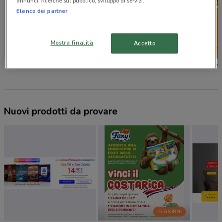
annunci, ricerche sul pubblico, sviluppo di servizi.
Elenco dei partner
Mostra finalità
Accetto
OBI
Leroy Merlin
Tecnom
Nuovi prodotti da provare
-5 GIORNI