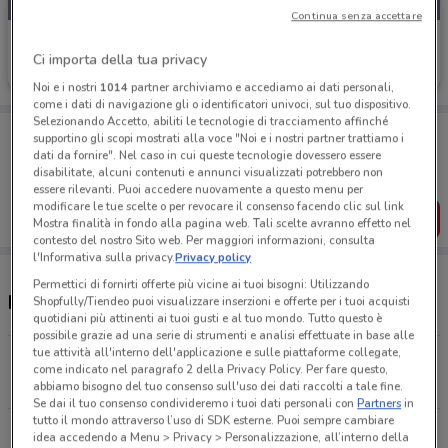
Continua senza accettare
Iperceramica
Ci importa della tua privacy
Scade il 31/08
803 m
Noi e i nostri
1014
partner archiviamo e accediamo ai dati personali,
come i dati di navigazione gli o identificatori univoci, sul tuo dispositivo.
Selezionando Accetto, abiliti le tecnologie di tracciamento affinché
Porta DoveConviene sempre con te!
supportino gli scopi mostrati alla voce "Noi e i nostri partner trattiamo i
Puoi trovare le migliori offerte dei negozi vicino a te,
dati da fornire". Nel caso in cui queste tecnologie dovessero essere
salvarle e creare la tua lista del risparmio, comodamente
disabilitate, alcuni contenuti e annunci visualizzati potrebbero non
dal tuo cellulare.
essere rilevanti. Puoi accedere nuovamente a questo menu per
modificare le tue scelte o per revocare il consenso facendo clic sul link
SCARICA L’APP
Mostra finalità in fondo alla pagina web. Tali scelte avranno effetto nel
contesto del nostro Sito web. Per maggiori informazioni, consulta
l'Informativa sulla privacy.
Privacy policy
Permettici di fornirti offerte più vicine ai tuoi bisogni: Utilizzando
Negozi e orari Iperceramica
Shopfully/Tiendeo puoi visualizzare inserzioni e offerte per i tuoi acquisti
quotidiani più attinenti ai tuoi gusti e al tuo mondo. Tutto questo è
possibile grazie ad una serie di strumenti e analisi effettuate in base alle
tue attività all'interno dell'applicazione e sulle piattaforme collegate,
Via Stromboli, 20 Rozzano
come indicato nel paragrafo 2 della Privacy Policy. Per fare questo,
759 m
abbiamo bisogno del tuo consenso sull'uso dei dati raccolti a tale fine.
Se dai il tuo consenso condivideremo i tuoi dati personali con
Partners
in
tutto il mondo attraverso l’uso di SDK esterne. Puoi sempre cambiare
Via Stromboli, 20 Rozzano
idea accedendo a Menu > Privacy > Personalizzazione, all’interno della