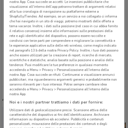
nostra App. Cosa succede se accetti: Le inserzioni pubblicitarie che
802 m
CHIUSO
visualizzerai all'interno dell’app potranno trattare di argomenti relativi
alla tua cronologia di navigazione su piattaforme esterne a
Viale Italia 57 Corsico
Shopfully/Tiendeo. Ad esempio, se un servizio a noi collegato ci informa
che hai navigato in un sito di viaggi, potremo mostrarti delle offerte a
6.9 km
tema vacanze. Inoltre, i dati sulla posizione (nel caso in cui abbia fornito
il relativo consenso) insieme alle informazioni sulle prestazioni della
rete e agli identificativi del dispositivo, possono essere raccolte e
Viale Italia, 57 Corsico
condivisi con terze parti per comprendere e migliorare la connettività e
6.9 km
CHIUSO
le esperienze applicative sulle delle reti wireless, come meglio indicato
nel paragrafo 13.b della nostra Privacy Policy. Inoltre, i tuoi dati possono
anche essere utilizzati per la creazione di report, ricerche di mercato,
Viale Umbria, 23 Milano
scientifiche e statistiche, analisi basate sulla posizione e analisi delle
8.4 km
tendenze. Puoi modificare le tue preferenze in qualsiasi momento
accedendo a Menu > Privacy > Personalizzazione all'interno della
nostra App. Cosa succede se rifiuti: Continuerai a visualizzare annunci
Tutti i negozi Iperceramica
pubblicitari, ma riguarderanno argomenti generici e probabilmente non
saranno rilevanti per i tuoi interessi. Potrai sempre cambiare idea
accedendo a Menu > Privacy > Personalizzazione all'interno della
nostra App.
Altri volantini nelle vicinanze
Noi e i nostri partner trattiamo i dati per fornire:
Utilizzare dati di geolocalizzazione precisi. Scansione attiva delle
caratteristiche del dispositivo ai fini dell’identificazione. Archiviare
informazioni su dispositivo e/o accedervi. Pubblicità e contenuti
personalizzati, misurazione delle prestazioni dei contenuti e degli