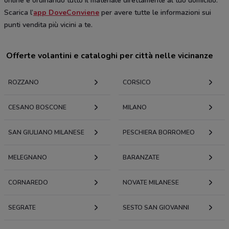
online e ordinando tutto il materiale direttamente al tuo domicilio.
Scarica l’
app DoveConviene
per avere tutte le informazioni sui
punti vendita più vicini a te.
Offerte volantini e cataloghi per città nelle vicinanze
ROZZANO
CORSICO
CESANO BOSCONE
MILANO
SAN GIULIANO MILANESE
PESCHIERA BORROMEO
MELEGNANO
BARANZATE
CORNAREDO
NOVATE MILANESE
SEGRATE
SESTO SAN GIOVANNI