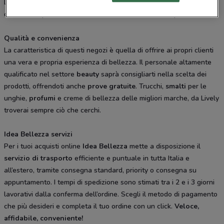
Lazio e Puglia. Troverai tutti i prodotti delle migliori marche
cosmetiche per la cura del viso e il benessere del corpo.
Qualità e convenienza
La caratteristica di questi negozi è quella di offrire ai propri clienti
una vera e propria esperienza di bellezza. Il personale altamente
qualificato nel settore
beauty
saprà consigliarti nella scelta dei
prodotti, offrendoti anche
prove gratuite
. Trucchi,
smalti
per le
unghie,
profumi
e creme di bellezza delle migliori marche, da Lively
troverai sempre ciò che cerchi.
Idea Bellezza servizi
Per i tuoi acquisti online
Idea Bellezza
mette a disposizione il
servizio di trasporto
efficiente e puntuale in tutta Italia e
all’estero, tramite consegna standard, priority o consegna su
appuntamento. I tempi di spedizione sono stimati tra i 2 e i 3 giorni
lavorativi dalla conferma dell’ordine. Scegli il metodo di pagamento
che più desideri e completa il tuo ordine con un click.
Veloce,
affidabile, conveniente!