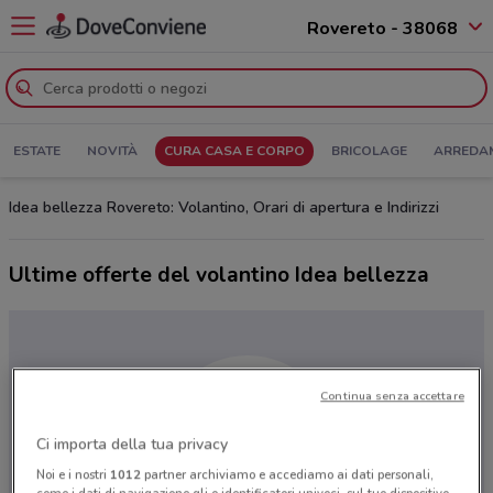
Rovereto - 38068
ESTATE
NOVITÀ
CURA CASA E CORPO
BRICOLAGE
ARREDA
Idea bellezza Rovereto: Volantino, Orari di apertura e Indirizzi
Ultime offerte del volantino Idea bellezza
Continua senza accettare
Ci importa della tua privacy
Noi e i nostri
1012
partner archiviamo e accediamo ai dati personali,