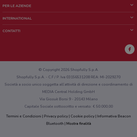
Cos'è DoveConviene
PER LE AZIENDE
Chi siamo
Cosa facciamo
INTERNATIONAL
News e media
Richieste commerciali e marketing
Brazil
CONTATTI
Lavora con noi
Mexico
Segnalazione punto vendita
France
Segnalazione Volantino
Australia
Hai un malfunzionamento sul web o sull'app?
New Zealand
© Copyright 2026 Shopfully S.p.A.
Shopfully S.p.A. - C.F / P. Iva 03156531208 REA: MI-2029270
Società a socio unico soggetta all’attività di direzione e coordinamento di
MEDIA Central Holding GmbH
Via Giosuè Borsi 9 - 20143 Milano
Capitale Sociale sottoscritto e versato: € 50.000,00
Termini e Condizioni
Privacy policy
Cookie policy
Informativa Beacon
Bluetooth
Mostra finalità