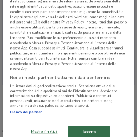
il relativo consenso) insieme alle informazioni sulle prestazioni della
rete e agli identificativi del dispositivo, possono essere raccolte e
condivisi con terze parti per comprendere e migliorare la connettività e
le esperienze applicative sulle delle reti wireless, come meglio indicato
nel paragrafo 13.b della nostra Privacy Policy. Inoltre, i tuoi dati possono
anche essere utilizzati per la creazione di report, ricerche di mercato,
scientifiche e statistiche, analisi basate sulla posizione e analisi delle
tendenze. Puoi modificare le tue preferenze in qualsiasi momento
accedendo a Menu > Privacy > Personalizzazione all'interno della
nostra App. Cosa succede se rifiuti: Continuerai a visualizzare annunci
pubblicitari, ma riguarderanno argomenti generici e probabilmente non
saranno rilevanti per i tuoi interessi. Potrai sempre cambiare idea
accedendo a Menu > Privacy > Personalizzazione all'interno della
Non ci sono negozi nelle vicinanze
nostra App.
Noi e i nostri partner trattiamo i dati per fornire:
Utilizzare dati di geolocalizzazione precisi. Scansione attiva delle
caratteristiche del dispositivo ai fini dell’identificazione. Archiviare
informazioni su dispositivo e/o accedervi. Pubblicità e contenuti
personalizzati, misurazione delle prestazioni dei contenuti e degli
annunci, ricerche sul pubblico, sviluppo di servizi.
Idea bellezza, offerte e negozi
Elenco dei partner
Idea Bellezza
è una catena di profumerie presente con i suoi
numerosi punti vendita in Abruzzo, Basilicata, Calabria, Campania,
Mostra finalità
Accetto