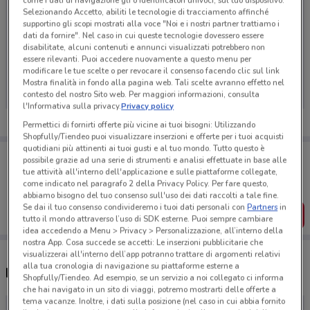
come i dati di navigazione gli o identificatori univoci, sul tuo dispositivo.
Selezionando Accetto, abiliti le tecnologie di tracciamento affinché
supportino gli scopi mostrati alla voce "Noi e i nostri partner trattiamo i
dati da fornire". Nel caso in cui queste tecnologie dovessero essere
disabilitate, alcuni contenuti e annunci visualizzati potrebbero non
Ci dispiace, al momento non abbiamo pubblicato
essere rilevanti. Puoi accedere nuovamente a questo menu per
volantini nella tua zona. Riprova più tardi.
modificare le tue scelte o per revocare il consenso facendo clic sul link
Mostra finalità in fondo alla pagina web. Tali scelte avranno effetto nel
contesto del nostro Sito web. Per maggiori informazioni, consulta
l'Informativa sulla privacy.
Privacy policy
Permettici di fornirti offerte più vicine ai tuoi bisogni: Utilizzando
Shopfully/Tiendeo puoi visualizzare inserzioni e offerte per i tuoi acquisti
quotidiani più attinenti ai tuoi gusti e al tuo mondo. Tutto questo è
Porta DoveConviene sempre con te!
possibile grazie ad una serie di strumenti e analisi effettuate in base alle
Puoi trovare le migliori offerte dei negozi vicino a te,
tue attività all'interno dell'applicazione e sulle piattaforme collegate,
salvarle e creare la tua lista del risparmio, comodamente
come indicato nel paragrafo 2 della Privacy Policy. Per fare questo,
dal tuo cellulare.
abbiamo bisogno del tuo consenso sull'uso dei dati raccolti a tale fine.
Se dai il tuo consenso condivideremo i tuoi dati personali con
Partners
in
SCARICA L’APP
tutto il mondo attraverso l’uso di SDK esterne. Puoi sempre cambiare
idea accedendo a Menu > Privacy > Personalizzazione, all’interno della
nostra App. Cosa succede se accetti: Le inserzioni pubblicitarie che
visualizzerai all'interno dell’app potranno trattare di argomenti relativi
alla tua cronologia di navigazione su piattaforme esterne a
Negozi Idea bellezza a Rovereto
Shopfully/Tiendeo. Ad esempio, se un servizio a noi collegato ci informa
che hai navigato in un sito di viaggi, potremo mostrarti delle offerte a
tema vacanze. Inoltre, i dati sulla posizione (nel caso in cui abbia fornito