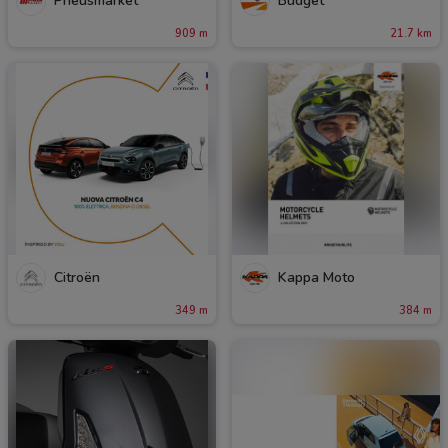
Pneusmarket
Budget
909 m
21.7 km
Citroën
Kappa Moto
349 m
384 m