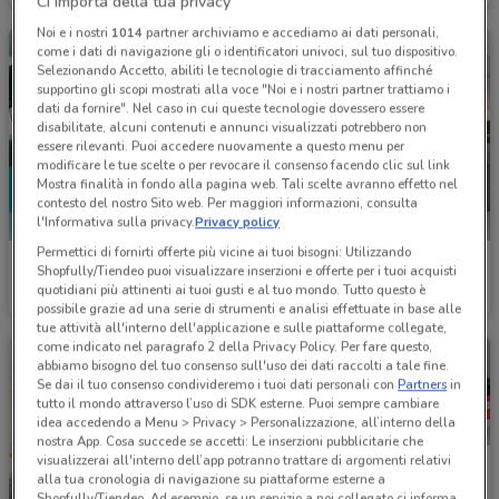
Ci importa della tua privacy
Noi e i nostri
1014
partner archiviamo e accediamo ai dati personali,
come i dati di navigazione gli o identificatori univoci, sul tuo dispositivo.
Selezionando Accetto, abiliti le tecnologie di tracciamento affinché
supportino gli scopi mostrati alla voce "Noi e i nostri partner trattiamo i
dati da fornire". Nel caso in cui queste tecnologie dovessero essere
disabilitate, alcuni contenuti e annunci visualizzati potrebbero non
essere rilevanti. Puoi accedere nuovamente a questo menu per
modificare le tue scelte o per revocare il consenso facendo clic sul link
Mostra finalità in fondo alla pagina web. Tali scelte avranno effetto nel
contesto del nostro Sito web. Per maggiori informazioni, consulta
l'Informativa sulla privacy.
Privacy policy
Permettici di fornirti offerte più vicine ai tuoi bisogni: Utilizzando
SEAT
Audi
Shopfully/Tiendeo puoi visualizzare inserzioni e offerte per i tuoi acquisti
quotidiani più attinenti ai tuoi gusti e al tuo mondo. Tutto questo è
Scade il 31/12
620 m
620 m
possibile grazie ad una serie di strumenti e analisi effettuate in base alle
tue attività all'interno dell'applicazione e sulle piattaforme collegate,
come indicato nel paragrafo 2 della Privacy Policy. Per fare questo,
abbiamo bisogno del tuo consenso sull'uso dei dati raccolti a tale fine.
Se dai il tuo consenso condivideremo i tuoi dati personali con
Partners
in
tutto il mondo attraverso l’uso di SDK esterne. Puoi sempre cambiare
idea accedendo a Menu > Privacy > Personalizzazione, all’interno della
nostra App. Cosa succede se accetti: Le inserzioni pubblicitarie che
visualizzerai all'interno dell’app potranno trattare di argomenti relativi
alla tua cronologia di navigazione su piattaforme esterne a
Shopfully/Tiendeo. Ad esempio, se un servizio a noi collegato ci informa