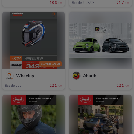
18.6 km
Scade il 18/08
21.7 km
SCADE OGGI
Wheelup
Abarth
Scade oggi
22.1 km
22.1 km