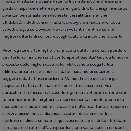
modelli di altissima qualità dalle forti caratteristiche che siano in
grado di rispondere alle esigenze e i gusti di tutti. Design ricercato,
potenza, personalità ben delineata, versatilità ma anche
affidabilità, ridotti consumi, alta tecnologia e innovazione. Cosa
aspetti sfoglia su DoveConviene.it i
volantini online con le
migliori offerte
di sempre e scegli l’auto o la moto che fa per te.
Vuoi regalare a tuo figlio una piccola utilitaria senza spendere
una fortuna, ma che sia al contempo efficiente?
Guarda le nuove
proposte delle migliori case automobilistiche e scegli la tua
utilitaria urbana ed economica, dalle
massime prestazioni,
leggera e dalla
linea moderna
. Ma non finisce qui se hai già
acquistato la tua auto ma cerchi pezzi di ricambio o servizi
particolari che facciano al caso tuo, guarda i
volantini online con
le promozioni dei migliori car service
per la manutenzione o la
riparazione di auto moderne, classiche e d'epoca. Tante proposte di
servizi a piccoli prezzi: diagnosi accurate di sistemi elettrici,
elettronici e diesel su auto di qualsiasi marca e modello effettuate
con apparecchiature all'avanguardia e una vasta gamma di ricambi.