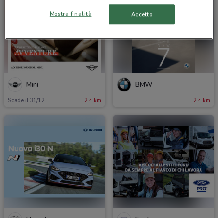
Mostra finalità
Accetto
Mini
BMW
Scade il 31/12
2.4 km
2.4 km