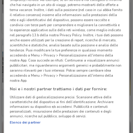
che hai navigato in un sito di viaggi, potremo mostrarti delle offerte a
tema vacanze. Inoltre, i dati sulla posizione (nel caso in cui abbia fornito
il relativo consenso) insieme alle informazioni sulle prestazioni della
Mercedes
Bosch Car Service
rete e agli identificativi del dispositivo, possono essere raccolte e
condivisi con terze parti per comprendere e migliorare la connettività e
994 m
1.1 km
le esperienze applicative sulle delle reti wireless, come meglio indicato
nel paragrafo 13.b della nostra Privacy Policy. Inoltre, i tuoi dati possono
anche essere utilizzati per la creazione di report, ricerche di mercato,
scientifiche e statistiche, analisi basate sulla posizione e analisi delle
tendenze. Puoi modificare le tue preferenze in qualsiasi momento
accedendo a Menu > Privacy > Personalizzazione all'interno della
nostra App. Cosa succede se rifiuti: Continuerai a visualizzare annunci
pubblicitari, ma riguarderanno argomenti generici e probabilmente non
saranno rilevanti per i tuoi interessi. Potrai sempre cambiare idea
accedendo a Menu > Privacy > Personalizzazione all'interno della
nostra App.
Noi e i nostri partner trattiamo i dati per fornire:
Utilizzare dati di geolocalizzazione precisi. Scansione attiva delle
Peugeot
'A posto' Officine e Carrozzerie
caratteristiche del dispositivo ai fini dell’identificazione. Archiviare
informazioni su dispositivo e/o accedervi. Pubblicità e contenuti
personalizzati, misurazione delle prestazioni dei contenuti e degli
1.5 km
1.7 km
annunci, ricerche sul pubblico, sviluppo di servizi.
Elenco dei partner