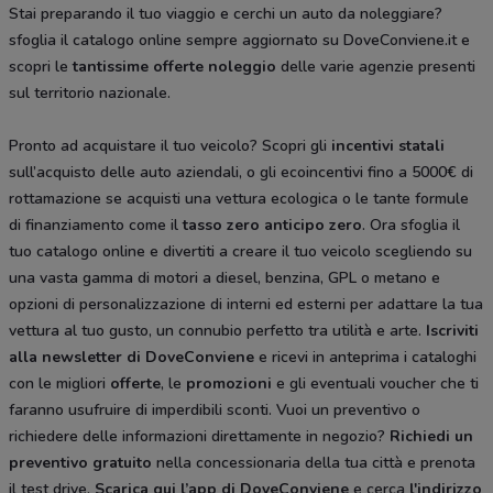
Stai preparando il tuo viaggio e cerchi un auto da noleggiare?
sfoglia il catalogo online sempre aggiornato su DoveConviene.it e
scopri le
tantissime
offerte noleggio
delle varie agenzie presenti
sul territorio nazionale.
Pronto ad acquistare il tuo veicolo? Scopri gli
incentivi statali
sull’acquisto delle auto aziendali, o gli ecoincentivi fino a 5000€ di
rottamazione se acquisti una vettura ecologica o le tante formule
di finanziamento come il
tasso zero anticipo zero
. Ora sfoglia il
tuo catalogo online e divertiti a creare il tuo veicolo scegliendo su
una vasta gamma di motori a diesel, benzina, GPL o metano e
opzioni di personalizzazione di interni ed esterni per adattare la tua
vettura al tuo gusto, un connubio perfetto tra utilità e arte.
Iscriviti
alla newsletter di DoveConviene
e ricevi in anteprima i cataloghi
con le migliori
offerte
, le
promozioni
e gli eventuali voucher che ti
faranno usufruire di imperdibili sconti. Vuoi un preventivo o
richiedere delle informazioni direttamente in negozio?
Richiedi un
preventivo gratuito
nella concessionaria della tua città e prenota
il test drive.
Scarica qui l’app di DoveConviene
e cerca
l'indirizzo