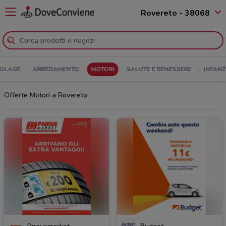
Rovereto - 38068
COLAGE
ARREDAMENTO
MOTORI
SALUTE E BENESSERE
INFANZ
Offerte Motori a Rovereto