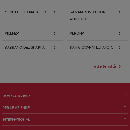
MONTECCHIO MAGGIORE
SAN MARTINO BUON
ALBERGO
VICENZA
VERONA
BASSANO DEL GRAPPA
SAN GIOVANNI LUPATOTO
Tutte le città
DOVECONVIENE
Cos'è DoveConviene
PER LE AZIENDE
Chi siamo
Cosa facciamo
INTERNATIONAL
News e media
Richieste commerciali e marketing
Brazil