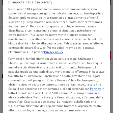
Ci importa della tua privacy
Noi e i nostri
1012
partner archiviamo e accediamo ai dati personali,
Crystal Nails
come i dati di navigazione gli o identificatori univoci, sul tuo dispositivo.
Selezionando Accetto, abiliti le tecnologie di tracciamento affinché
Scade il 31/08
20.6 km
supportino gli scopi mostrati alla voce "Noi e i nostri partner trattiamo i
dati da fornire". Nel caso in cui queste tecnologie dovessero essere
disabilitate, alcuni contenuti e annunci visualizzati potrebbero non
Porta DoveConviene sempre con te!
essere rilevanti. Puoi accedere nuovamente a questo menu per
Puoi trovare le migliori offerte dei negozi vicino a te,
modificare le tue scelte o per revocare il consenso facendo clic sul link
salvarle e creare la tua lista del risparmio, comodamente
Mostra finalità in fondo alla pagina web. Tali scelte avranno effetto nel
dal tuo cellulare.
contesto del nostro Sito web. Per maggiori informazioni, consulta
l'Informativa sulla privacy.
Privacy policy
SCARICA L’APP
Permettici di fornirti offerte più vicine ai tuoi bisogni: Utilizzando
Shopfully/Tiendeo puoi visualizzare inserzioni e offerte per i tuoi acquisti
quotidiani più attinenti ai tuoi gusti e al tuo mondo. Tutto questo è
possibile grazie ad una serie di strumenti e analisi effettuate in base alle
Negozi Crystal Nails a Rovereto
tue attività all'interno dell'applicazione e sulle piattaforme collegate,
come indicato nel paragrafo 2 della Privacy Policy. Per fare questo,
abbiamo bisogno del tuo consenso sull'uso dei dati raccolti a tale fine.
Se dai il tuo consenso condivideremo i tuoi dati personali con
Partners
in
Via Cesare Battisti 46 Stenico
tutto il mondo attraverso l’uso di SDK esterne. Puoi sempre cambiare
20.6 km
idea accedendo a Menu > Privacy > Personalizzazione, all’interno della
nostra App. Cosa succede se accetti: Le inserzioni pubblicitarie che
visualizzerai all'interno dell’app potranno trattare di argomenti relativi
Tutti i negozi Crystal Nails
alla tua cronologia di navigazione su piattaforme esterne a