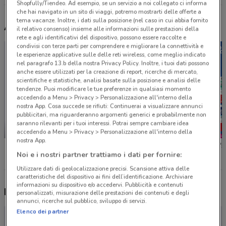
Shopfully/Tiendeo. Ad esempio, se un servizio a noi collegato ci informa
che hai navigato in un sito di viaggi, potremo mostrarti delle offerte a
tema vacanze. Inoltre, i dati sulla posizione (nel caso in cui abbia fornito
Altri volantini nelle vicinanze
il relativo consenso) insieme alle informazioni sulle prestazioni della
rete e agli identificativi del dispositivo, possono essere raccolte e
condivisi con terze parti per comprendere e migliorare la connettività e
le esperienze applicative sulle delle reti wireless, come meglio indicato
nel paragrafo 13.b della nostra Privacy Policy. Inoltre, i tuoi dati possono
anche essere utilizzati per la creazione di report, ricerche di mercato,
scientifiche e statistiche, analisi basate sulla posizione e analisi delle
tendenze. Puoi modificare le tue preferenze in qualsiasi momento
accedendo a Menu > Privacy > Personalizzazione all'interno della
nostra App. Cosa succede se rifiuti: Continuerai a visualizzare annunci
pubblicitari, ma riguarderanno argomenti generici e probabilmente non
saranno rilevanti per i tuoi interessi. Potrai sempre cambiare idea
NUOVO
accedendo a Menu > Privacy > Personalizzazione all'interno della
nostra App.
dm
Foxy
Caddy's
Noi e i nostri partner trattiamo i dati per fornire:
Utilizzare dati di geolocalizzazione precisi. Scansione attiva delle
caratteristiche del dispositivo ai fini dell’identificazione. Archiviare
informazioni su dispositivo e/o accedervi. Pubblicità e contenuti
Nuovi prodotti da provare
personalizzati, misurazione delle prestazioni dei contenuti e degli
annunci, ricerche sul pubblico, sviluppo di servizi.
Elenco dei partner