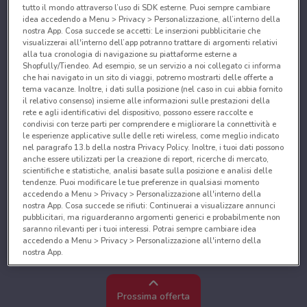
tutto il mondo attraverso l’uso di SDK esterne. Puoi sempre cambiare
idea accedendo a Menu > Privacy > Personalizzazione, all’interno della
nostra App. Cosa succede se accetti: Le inserzioni pubblicitarie che
visualizzerai all'interno dell’app potranno trattare di argomenti relativi
alla tua cronologia di navigazione su piattaforme esterne a
Shopfully/Tiendeo. Ad esempio, se un servizio a noi collegato ci informa
che hai navigato in un sito di viaggi, potremo mostrarti delle offerte a
tema vacanze. Inoltre, i dati sulla posizione (nel caso in cui abbia fornito
il relativo consenso) insieme alle informazioni sulle prestazioni della
rete e agli identificativi del dispositivo, possono essere raccolte e
condivisi con terze parti per comprendere e migliorare la connettività e
le esperienze applicative sulle delle reti wireless, come meglio indicato
nel paragrafo 13.b della nostra Privacy Policy. Inoltre, i tuoi dati possono
anche essere utilizzati per la creazione di report, ricerche di mercato,
scientifiche e statistiche, analisi basate sulla posizione e analisi delle
tendenze. Puoi modificare le tue preferenze in qualsiasi momento
accedendo a Menu > Privacy > Personalizzazione all'interno della
nostra App. Cosa succede se rifiuti: Continuerai a visualizzare annunci
pubblicitari, ma riguarderanno argomenti generici e probabilmente non
saranno rilevanti per i tuoi interessi. Potrai sempre cambiare idea
accedendo a Menu > Privacy > Personalizzazione all'interno della
nostra App.
Noi e i nostri partner trattiamo i dati per fornire:
Utilizzare dati di geolocalizzazione precisi. Scansione attiva delle
Prossima offerta
caratteristiche del dispositivo ai fini dell’identificazione. Archiviare