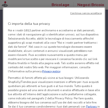
Bricolage
Negozi Bricoio
Continua senza accettare
Ci importa della tua privacy
Noi e i nostri
1012
partner archiviamo e accediamo ai dati personali,
come i dati di navigazione gli o identificatori univoci, sul tuo dispositivo.
Selezionando Accetto, abiliti le tecnologie di tracciamento affinché
supportino gli scopi mostrati alla voce "Noi e i nostri partner trattiamo i
dati da fornire". Nel caso in cui queste tecnologie dovessero essere
disabilitate, alcuni contenuti e annunci visualizzati potrebbero non
essere rilevanti. Puoi accedere nuovamente a questo menu per
modificare le tue scelte o per revocare il consenso facendo clic sul link
Mostra finalità in fondo alla pagina web. Tali scelte avranno effetto nel
contesto del nostro Sito web. Per maggiori informazioni, consulta
l'Informativa sulla privacy.
Privacy policy
Permettici di fornirti offerte più vicine ai tuoi bisogni: Utilizzando
Shopfully/Tiendeo puoi visualizzare inserzioni e offerte per i tuoi acquisti
quotidiani più attinenti ai tuoi gusti e al tuo mondo. Tutto questo è
possibile grazie ad una serie di strumenti e analisi effettuate in base alle
tue attività all'interno dell'applicazione e sulle piattaforme collegate,
come indicato nel paragrafo 2 della Privacy Policy. Per fare questo,
abbiamo bisogno del tuo consenso sull'uso dei dati raccolti a tale fine.
Se dai il tuo consenso condivideremo i tuoi dati personali con
Partners
in