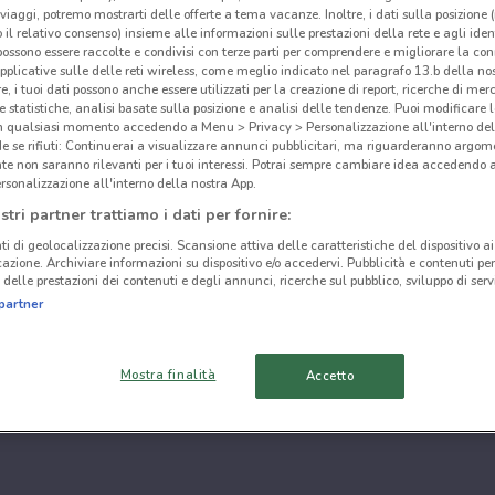
i viaggi, potremo mostrarti delle offerte a tema vacanze. Inoltre, i dati sulla posizione 
o il relativo consenso) insieme alle informazioni sulle prestazioni della rete e agli ident
 possono essere raccolte e condivisi con terze parti per comprendere e migliorare la conn
pplicative sulle delle reti wireless, come meglio indicato nel paragrafo 13.b della no
re, i tuoi dati possono anche essere utilizzati per la creazione di report, ricerche di mer
 e statistiche, analisi basate sulla posizione e analisi delle tendenze. Puoi modificare l
in qualsiasi momento accedendo a Menu > Privacy > Personalizzazione all'interno del
 se rifiuti: Continuerai a visualizzare annunci pubblicitari, ma riguarderanno argome
te non saranno rilevanti per i tuoi interessi. Potrai sempre cambiare idea accedendo
rsonalizzazione all'interno della nostra App.
stri partner trattiamo i dati per fornire:
ti di geolocalizzazione precisi. Scansione attiva delle caratteristiche del dispositivo ai 
icazione. Archiviare informazioni su dispositivo e/o accedervi. Pubblicità e contenuti per
delle prestazioni dei contenuti e degli annunci, ricerche sul pubblico, sviluppo di servi
partner
Mostra finalità
Accetto