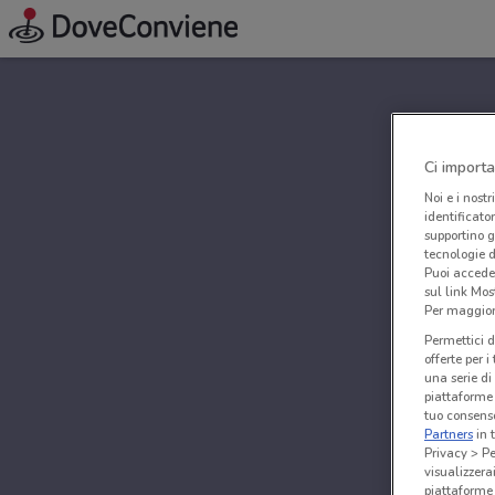
Ci importa
Noi e i nostr
identificato
supportino g
tecnologie d
Puoi accede
sul link Mos
Per maggiori
Permettici d
offerte per 
una serie di
piattaforme 
tuo consenso
Partners
in 
Privacy > Pe
visualizzera
piattaforme 