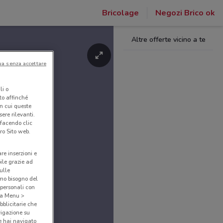
Bricolage
Negozi Brico ok
Altre offerte vicino a te
ua senza accettare
li o
nto affinché
in cui queste
ere rilevanti.
 facendo clic
ro Sito web.
are inserzioni e
bile grazie ad
sulle
amo bisogno del
 personali con
o a Menu >
bblicitarie che
vigazione su
e hai navigato