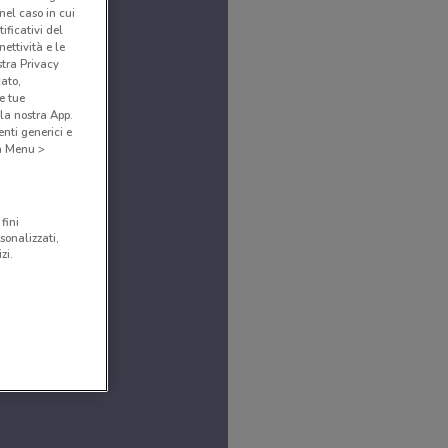
(nel caso in cui
ificativi del
ettività e le
stra Privacy
cato,
e tue
la nostra App.
nti generici e
 a Menu >
fini
sonalizzati,
zi.