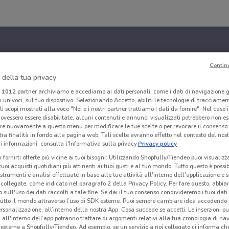
Contin
 della tua privacy
i
1012
partner archiviamo e accediamo ai dati personali, come i dati di navigazione g
ri univoci, sul tuo dispositivo. Selezionando Accetto, abiliti le tecnologie di tracciame
li scopi mostrati alla voce "Noi e i nostri partner trattiamo i dati da fornire". Nel caso 
ovessero essere disabilitate, alcuni contenuti e annunci visualizzati potrebbero non ess
re nuovamente a questo menu per modificare le tue scelte o per revocare il consenso
tra finalità in fondo alla pagina web. Tali scelte avranno effetto nel contesto del nost
 informazioni, consulta l'Informativa sulla privacy.
Privacy policy
i fornirti offerte più vicine ai tuoi bisogni: Utilizzando Shopfully/Tiendeo puoi visualizz
i tuoi acquisti quotidiani più attinenti ai tuoi gusti e al tuo mondo. Tutto questo è possi
 strumenti e analisi effettuate in base alle tue attività all'interno dell'applicazione e 
collegate, come indicato nel paragrafo 2 della Privacy Policy. Per fare questo, abbi
 sull'uso dei dati raccolti a tale fine. Se dai il tuo consenso condivideremo i tuoi dati
tutto il mondo attraverso l’uso di SDK esterne. Puoi sempre cambiare idea accedend
rsonalizzazione, all’interno della nostra App. Cosa succede se accetti: Le inserzioni pu
i all'interno dell’app potranno trattare di argomenti relativi alla tua cronologia di na
esterne a Shopfully/Tiendeo. Ad esempio, se un servizio a noi collegato ci informa ch