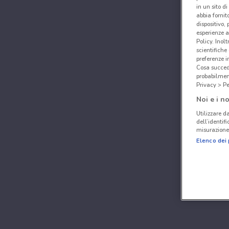
in un sito d
abbia fornit
dispositivo,
esperienze a
Policy. Inolt
scientifiche
preferenze 
Cosa succede
probabilmen
Privacy > Pe
Noi e i no
Utilizzare da
dell’identif
misurazione 
Elenco dei 