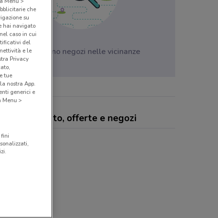
o a Menu >
bblicitarie che
vigazione su
e hai navigato
(nel caso in cui
ificativi del
Non ci sono negozi nelle vicinanze
ettività e le
stra Privacy
cato,
e tue
la nostra App.
nti generici e
 a Menu >
macie Vigorito, offerte e negozi
fini
sonalizzati,
zi.