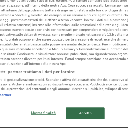
tutto il mondo attraverso l’uso di SDK esterne. Puoi sempre cambiare idea accedend
rsonalizzazione, all’interno della nostra App. Cosa succede se accetti: Le inserzioni pu
i all'interno dell’app potranno trattare di argomenti relativi alla tua cronologia di na
esterne a Shopfully/Tiendeo. Ad esempio, se un servizio a noi collegato ci informa ch
i viaggi, potremo mostrarti delle offerte a tema vacanze. Inoltre, i dati sulla posizione 
o il relativo consenso) insieme alle informazioni sulle prestazioni della rete e agli ident
ato volantini nella tua zona. Riprova più tardi.
 possono essere raccolte e condivisi con terze parti per comprendere e migliorare la conn
pplicative sulle delle reti wireless, come meglio indicato nel paragrafo 13.b della no
re, i tuoi dati possono anche essere utilizzati per la creazione di report, ricerche di mer
 e statistiche, analisi basate sulla posizione e analisi delle tendenze. Puoi modificare l
in qualsiasi momento accedendo a Menu > Privacy > Personalizzazione all'interno del
 se rifiuti: Continuerai a visualizzare annunci pubblicitari, ma riguarderanno argome
te non saranno rilevanti per i tuoi interessi. Potrai sempre cambiare idea accedendo
rsonalizzazione all'interno della nostra App.
Far
cinanze
stri partner trattiamo i dati per fornire:
ti di geolocalizzazione precisi. Scansione attiva delle caratteristiche del dispositivo ai 
icazione. Archiviare informazioni su dispositivo e/o accedervi. Pubblicità e contenuti per
MAZZANO
ERBUSCO
delle prestazioni dei contenuti e degli annunci, ricerche sul pubblico, sviluppo di servi
partner
VEROLANUOVA
MONTICHIARI
CASTIGLIONE DELLE
DESENZANO DEL
Mostra finalità
Accetto
STIVIERE
GARDA