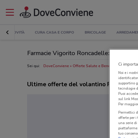
NOVITÀ
CURA CASA E CORPO
BRICOLAGE
ARREDAME
Farmacie Vigorito Roncadelle: Volantino, 
Ci importa
Sei qui:
DoveConviene
Offerte Salute e Benessere a Roncad
Noi e i nostr
identificato
Ultime offerte del volantino Farmacie V
supportino g
tecnologie d
Puoi accede
sul link Mos
Per maggiori
Permettici d
offerte per 
una serie di
piattaforme 
tuo consenso