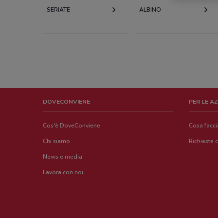
SERIATE
ALBINO
DOVECONVIENE
PER LE A
Cos'è DoveConviene
Cosa facc
Chi siamo
Richieste 
News e media
Lavora con noi