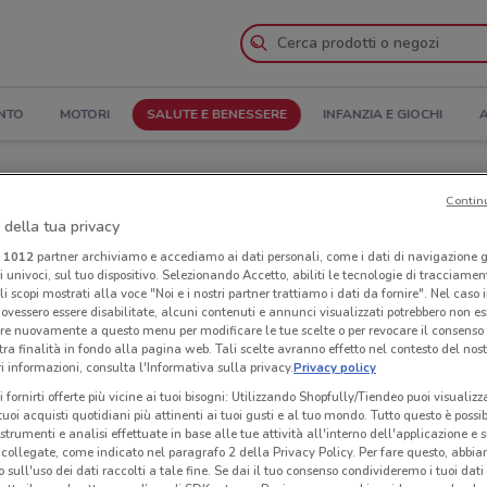
NTO
MOTORI
SALUTE E BENESSERE
INFANZIA E GIOCHI
A
Orari di apertura e Indirizzi
Contin
 della tua privacy
elle
Negozi Farmacie Vigorito a Roncadelle
i
1012
partner archiviamo e accediamo ai dati personali, come i dati di navigazione g
ri univoci, sul tuo dispositivo. Selezionando Accetto, abiliti le tecnologie di tracciame
igorito
Neg
li scopi mostrati alla voce "Noi e i nostri partner trattiamo i dati da fornire". Nel caso 
ovessero essere disabilitate, alcuni contenuti e annunci visualizzati potrebbero non ess
re nuovamente a questo menu per modificare le tue scelte o per revocare il consenso
tra finalità in fondo alla pagina web. Tali scelte avranno effetto nel contesto del nost
 informazioni, consulta l'Informativa sulla privacy.
Privacy policy
i fornirti offerte più vicine ai tuoi bisogni: Utilizzando Shopfully/Tiendeo puoi visualizz
i tuoi acquisti quotidiani più attinenti ai tuoi gusti e al tuo mondo. Tutto questo è possi
 strumenti e analisi effettuate in base alle tue attività all'interno dell'applicazione e 
collegate, come indicato nel paragrafo 2 della Privacy Policy. Per fare questo, abbi
 sull'uso dei dati raccolti a tale fine. Se dai il tuo consenso condivideremo i tuoi dati