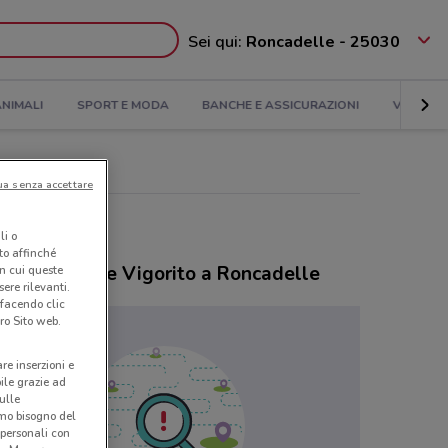
Sei qui:
Roncadelle - 25030
NIMALI
SPORT E MODA
BANCHE E ASSICURAZIONI
VIAGGI
ua senza accettare
li o
nto affinché
ozi Farmacie Vigorito a Roncadelle
in cui queste
ere rilevanti.
 facendo clic
ro Sito web.
are inserzioni e
bile grazie ad
sulle
amo bisogno del
 personali con