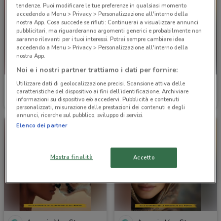
tendenze. Puoi modificare le tue preferenze in qualsiasi momento
accedendo a Menu > Privacy > Personalizzazione all'interno della
nostra App. Cosa succede se rifiuti: Continuerai a visualizzare annunci
pubblicitari, ma riguarderanno argomenti generici e probabilmente non
saranno rilevanti per i tuoi interessi. Potrai sempre cambiare idea
accedendo a Menu > Privacy > Personalizzazione all'interno della
nostra App.
Noi e i nostri partner trattiamo i dati per fornire:
Utilizzare dati di geolocalizzazione precisi. Scansione attiva delle
Agenzia VeraStore
Agenzia VeraStore
caratteristiche del dispositivo ai fini dell’identificazione. Archiviare
informazioni su dispositivo e/o accedervi. Pubblicità e contenuti
Scade il 15/12
2.9 km
Scade il 15/12
2.9 km
personalizzati, misurazione delle prestazioni dei contenuti e degli
annunci, ricerche sul pubblico, sviluppo di servizi.
Elenco dei partner
Mostra finalità
Accetto