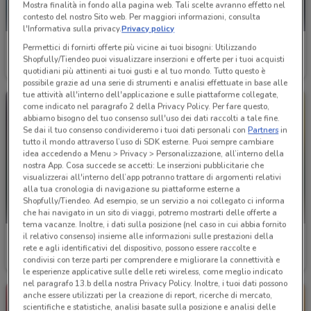
Mostra finalità in fondo alla pagina web. Tali scelte avranno effetto nel
contesto del nostro Sito web. Per maggiori informazioni, consulta
l'Informativa sulla privacy.
Privacy policy
Bluvacanze
Bluvacanze
Permettici di fornirti offerte più vicine ai tuoi bisogni: Utilizzando
Shopfully/Tiendeo puoi visualizzare inserzioni e offerte per i tuoi acquisti
Scade il 31/08
2.6 km
Scade il 31/12
2.6 km
quotidiani più attinenti ai tuoi gusti e al tuo mondo. Tutto questo è
possibile grazie ad una serie di strumenti e analisi effettuate in base alle
tue attività all'interno dell'applicazione e sulle piattaforme collegate,
come indicato nel paragrafo 2 della Privacy Policy. Per fare questo,
abbiamo bisogno del tuo consenso sull'uso dei dati raccolti a tale fine.
Se dai il tuo consenso condivideremo i tuoi dati personali con
Partners
in
tutto il mondo attraverso l’uso di SDK esterne. Puoi sempre cambiare
idea accedendo a Menu > Privacy > Personalizzazione, all’interno della
nostra App. Cosa succede se accetti: Le inserzioni pubblicitarie che
visualizzerai all'interno dell’app potranno trattare di argomenti relativi
alla tua cronologia di navigazione su piattaforme esterne a
Shopfully/Tiendeo. Ad esempio, se un servizio a noi collegato ci informa
che hai navigato in un sito di viaggi, potremo mostrarti delle offerte a
tema vacanze. Inoltre, i dati sulla posizione (nel caso in cui abbia fornito
il relativo consenso) insieme alle informazioni sulle prestazioni della
Agenzia VeraStore
Agenzia VeraStore
rete e agli identificativi del dispositivo, possono essere raccolte e
condivisi con terze parti per comprendere e migliorare la connettività e
Scade il 30/11
2.9 km
Scade il 15/12
2.9 km
le esperienze applicative sulle delle reti wireless, come meglio indicato
nel paragrafo 13.b della nostra Privacy Policy. Inoltre, i tuoi dati possono
anche essere utilizzati per la creazione di report, ricerche di mercato,
scientifiche e statistiche, analisi basate sulla posizione e analisi delle