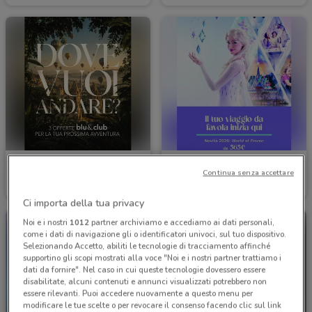
Bluvacanze
Bluvacanze
Continua senza accettare
Scade il 28/09
2.6 km
Scade il 31/12
2.6 km
Ci importa della tua privacy
Noi e i nostri
1012
partner archiviamo e accediamo ai dati personali,
come i dati di navigazione gli o identificatori univoci, sul tuo dispositivo.
Selezionando Accetto, abiliti le tecnologie di tracciamento affinché
supportino gli scopi mostrati alla voce "Noi e i nostri partner trattiamo i
dati da fornire". Nel caso in cui queste tecnologie dovessero essere
disabilitate, alcuni contenuti e annunci visualizzati potrebbero non
essere rilevanti. Puoi accedere nuovamente a questo menu per
modificare le tue scelte o per revocare il consenso facendo clic sul link