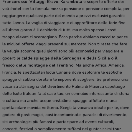
Francorosso, Villaggi Bravo, Karambola
e scopri le offerte dei
voli+hotel con la formula mezza pensione o pensione completa, per
raggiungere qualsiasi parte del mondo a prezzi esclusivi garantiti
tutto l’anno. La voglia di viaggiare e di approfittare delle ferie fino
all’ultimo giorno è il desiderio di tutti, ma molto spesso i costi
troppo elevati ci scoraggiano. Ecco perché abbiamo raccolto per te
le migliori offerte viaggi presenti sul mercato. Non ti resta che fare
la valigia scoprire quali giorni sono più economici per viaggiare e
goderti le
calde spiagge della Sardegna e della Sicilia o il
fresco delle montagne del Trentino
. Ma anche Africa, America,
Francia, le spettacolari Isole Canarie dove esplorare le esotiche
spiagge di sabbia dorata e le imponenti scogliere. Se preferisci una
vacanza all’insegna del divertimento Palma di Maiorca capoluogo
delle Isole Baleari fa al caso tuo, un connubio interessante di storia
e cultura ma anche acque cristalline, spiagge affollate e una
spettacolare movida notturna. Scegli la vacanza ideale per te, dove
godere di posti magici, oasi incontaminate, paradisi di divertimento,
siti archeologici più famosi e partecipare ad eventi culturali,
concerti, festival o semplicemente tuffarsi nei gustosissimi
tour