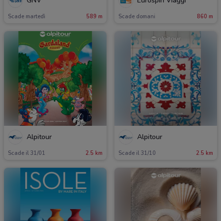
GNV
Eurospin Viaggi
Scade martedì
589 m
Scade domani
860 m
Alpitour
Alpitour
Scade il 31/01
2.5 km
Scade il 31/10
2.5 km