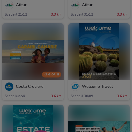
Atitur
Atitur
Scade il 21/12
3.3 km
Scade il 31/12
3.3 km
-3 GIORNI
Costa Crociere
Welcome Travel
Scade lunedì
3.6 km
Scade il 30/09
3.6 km