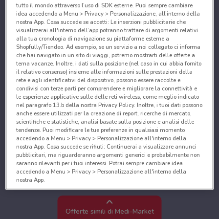
tutto il mondo attraverso l’uso di SDK esterne. Puoi sempre cambiare
idea accedendo a Menu > Privacy > Personalizzazione, all’interno della
nostra App. Cosa succede se accetti: Le inserzioni pubblicitarie che
visualizzerai all'interno dell’app potranno trattare di argomenti relativi
alla tua cronologia di navigazione su piattaforme esterne a
Shopfully/Tiendeo. Ad esempio, se un servizio a noi collegato ci informa
che hai navigato in un sito di viaggi, potremo mostrarti delle offerte a
tema vacanze. Inoltre, i dati sulla posizione (nel caso in cui abbia fornito
il relativo consenso) insieme alle informazioni sulle prestazioni della
rete e agli identificativi del dispositivo, possono essere raccolte e
condivisi con terze parti per comprendere e migliorare la connettività e
le esperienze applicative sulle delle reti wireless, come meglio indicato
nel paragrafo 13.b della nostra Privacy Policy. Inoltre, i tuoi dati possono
anche essere utilizzati per la creazione di report, ricerche di mercato,
scientifiche e statistiche, analisi basate sulla posizione e analisi delle
tendenze. Puoi modificare le tue preferenze in qualsiasi momento
accedendo a Menu > Privacy > Personalizzazione all'interno della
nostra App. Cosa succede se rifiuti: Continuerai a visualizzare annunci
pubblicitari, ma riguarderanno argomenti generici e probabilmente non
saranno rilevanti per i tuoi interessi. Potrai sempre cambiare idea
accedendo a Menu > Privacy > Personalizzazione all'interno della
nostra App.
Noi e i nostri partner trattiamo i dati per fornire:
Utilizzare dati di geolocalizzazione precisi. Scansione attiva delle
Offerte simili di Medi-Market
caratteristiche del dispositivo ai fini dell’identificazione. Archiviare