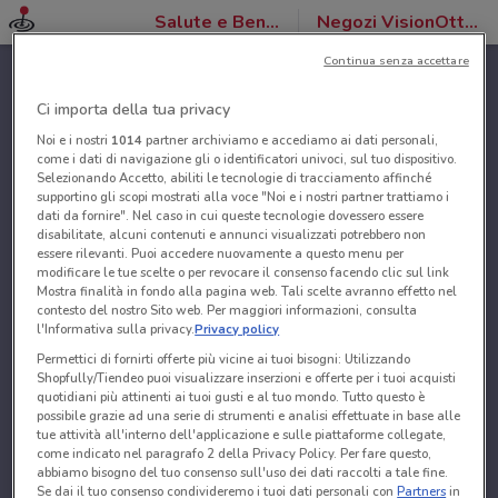
Salute e Benessere
Negozi VisionOttica
Continua senza accettare
Ci importa della tua privacy
Noi e i nostri
1014
partner archiviamo e accediamo ai dati personali,
come i dati di navigazione gli o identificatori univoci, sul tuo dispositivo.
Selezionando Accetto, abiliti le tecnologie di tracciamento affinché
supportino gli scopi mostrati alla voce "Noi e i nostri partner trattiamo i
dati da fornire". Nel caso in cui queste tecnologie dovessero essere
disabilitate, alcuni contenuti e annunci visualizzati potrebbero non
essere rilevanti. Puoi accedere nuovamente a questo menu per
modificare le tue scelte o per revocare il consenso facendo clic sul link
Mostra finalità in fondo alla pagina web. Tali scelte avranno effetto nel
contesto del nostro Sito web. Per maggiori informazioni, consulta
l'Informativa sulla privacy.
Privacy policy
Permettici di fornirti offerte più vicine ai tuoi bisogni: Utilizzando
Shopfully/Tiendeo puoi visualizzare inserzioni e offerte per i tuoi acquisti
quotidiani più attinenti ai tuoi gusti e al tuo mondo. Tutto questo è
possibile grazie ad una serie di strumenti e analisi effettuate in base alle
tue attività all'interno dell'applicazione e sulle piattaforme collegate,
come indicato nel paragrafo 2 della Privacy Policy. Per fare questo,
abbiamo bisogno del tuo consenso sull'uso dei dati raccolti a tale fine.
Se dai il tuo consenso condivideremo i tuoi dati personali con
Partners
in