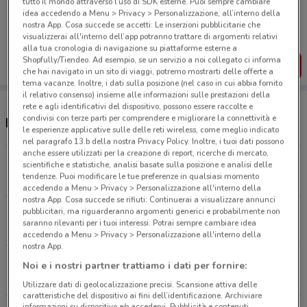
tutto il mondo attraverso l’uso di SDK esterne. Puoi sempre cambiare
Porta DoveConviene sempre con te!
idea accedendo a Menu > Privacy > Personalizzazione, all’interno della
Puoi trovare le migliori offerte dei negozi vicino a te,
nostra App. Cosa succede se accetti: Le inserzioni pubblicitarie che
salvarle e creare la tua lista del risparmio, comodamente
visualizzerai all'interno dell’app potranno trattare di argomenti relativi
dal tuo cellulare.
alla tua cronologia di navigazione su piattaforme esterne a
Shopfully/Tiendeo. Ad esempio, se un servizio a noi collegato ci informa
SCARICA L’APP
che hai navigato in un sito di viaggi, potremo mostrarti delle offerte a
tema vacanze. Inoltre, i dati sulla posizione (nel caso in cui abbia fornito
il relativo consenso) insieme alle informazioni sulle prestazioni della
rete e agli identificativi del dispositivo, possono essere raccolte e
condivisi con terze parti per comprendere e migliorare la connettività e
Negozi VisionOttica a Roncadelle
le esperienze applicative sulle delle reti wireless, come meglio indicato
nel paragrafo 13.b della nostra Privacy Policy. Inoltre, i tuoi dati possono
anche essere utilizzati per la creazione di report, ricerche di mercato,
Via Luigi Einaudi Snc Roncadelle
scientifiche e statistiche, analisi basate sulla posizione e analisi delle
tendenze. Puoi modificare le tue preferenze in qualsiasi momento
1.7 km
accedendo a Menu > Privacy > Personalizzazione all'interno della
nostra App. Cosa succede se rifiuti: Continuerai a visualizzare annunci
pubblicitari, ma riguarderanno argomenti generici e probabilmente non
Via Cortivazzo, 1/B Castel Mella
saranno rilevanti per i tuoi interessi. Potrai sempre cambiare idea
2.9 km
accedendo a Menu > Privacy > Personalizzazione all'interno della
nostra App.
Corso Magenta, 12 Brescia
Noi e i nostri partner trattiamo i dati per fornire:
5.9 km
CHIUSO
Utilizzare dati di geolocalizzazione precisi. Scansione attiva delle
caratteristiche del dispositivo ai fini dell’identificazione. Archiviare
informazioni su dispositivo e/o accedervi. Pubblicità e contenuti