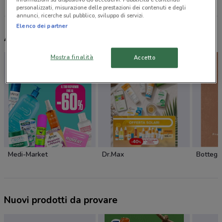
Tutti i negozi VisionOttica
personalizzati, misurazione delle prestazioni dei contenuti e degli
annunci, ricerche sul pubblico, sviluppo di servizi.
Elenco dei partner
Altri volantini nelle vicinanze
Mostra finalità
Accetto
Medi-Market
Dr.Max
Bottega
Nuovi prodotti da provare